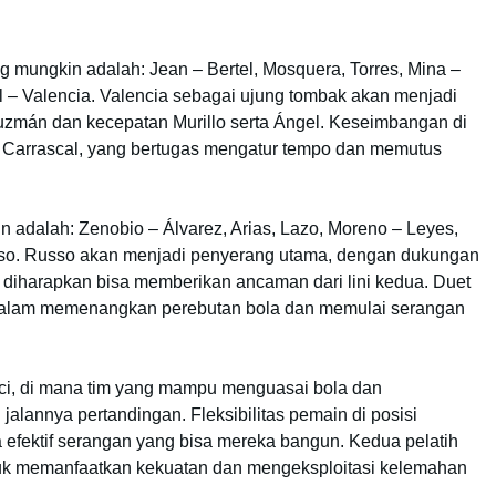
 mungkin adalah: Jean – Bertel, Mosquera, Torres, Mina –
l – Valencia. Valencia sebagai ujung tombak akan menjadi
Guzmán dan kecepatan Murillo serta Ángel. Keseimbangan di
n Carrascal, yang bertugas mengatur tempo dan memutus
 adalah: Zenobio – Álvarez, Arias, Lazo, Moreno – Leyes,
usso. Russo akan menjadi penyerang utama, dengan dukungan
 diharapkan bisa memberikan ancaman dari lini kedua. Duet
al dalam memenangkan perebutan bola dan memulai serangan
nci, di mana tim yang mampu menguasai bola dan
lannya pertandingan. Fleksibilitas pemain di posisi
fektif serangan yang bisa mereka bangun. Kedua pelatih
ntuk memanfaatkan kekuatan dan mengeksploitasi kelemahan