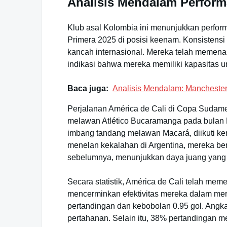
Analisis Mendalam Perform
Klub asal Kolombia ini menunjukkan perform
Primera 2025 di posisi keenam. Konsistensi
kancah internasional. Mereka telah memena
indikasi bahwa mereka memiliki kapasitas unt
Baca juga:
Analisis Mendalam: Manchester
Perjalanan América de Cali di Copa Sudame
melawan Atlético Bucaramanga pada bulan M
imbang tandang melawan Macará, diikuti ke
menelan kekalahan di Argentina, mereka be
sebelumnya, menunjukkan daya juang yang p
Secara statistik, América de Cali telah meme
mencerminkan efektivitas mereka dalam mera
pertandingan dan kebobolan 0.95 gol. Angk
pertahanan. Selain itu, 38% pertandingan m