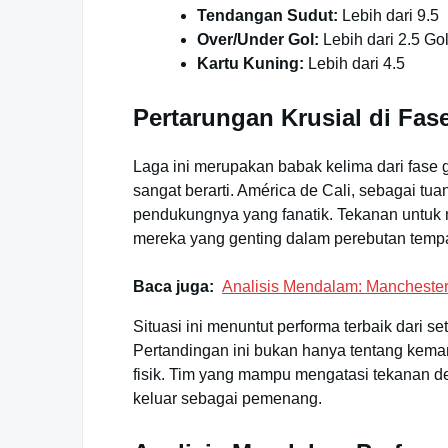
Tendangan Sudut:
Lebih dari 9.5
Over/Under Gol:
Lebih dari 2.5 Go
Kartu Kuning:
Lebih dari 4.5
Pertarungan Krusial di Fa
Laga ini merupakan babak kelima dari fase
sangat berarti. América de Cali, sebagai t
pendukungnya yang fanatik. Tekanan untuk m
mereka yang genting dalam perebutan tempat
Baca juga:
Analisis Mendalam: Manchester 
Situasi ini menuntut performa terbaik dari set
Pertandingan ini bukan hanya tentang kemam
fisik. Tim yang mampu mengatasi tekanan de
keluar sebagai pemenang.