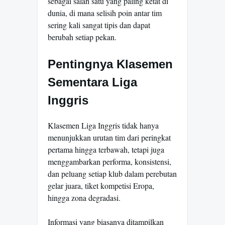
sebagai salah satu yang paling ketat di
dunia, di mana selisih poin antar tim
sering kali sangat tipis dan dapat
berubah setiap pekan.
Pentingnya Klasemen
Sementara Liga
Inggris
Klasemen Liga Inggris tidak hanya
menunjukkan urutan tim dari peringkat
pertama hingga terbawah, tetapi juga
menggambarkan performa, konsistensi,
dan peluang setiap klub dalam perebutan
gelar juara, tiket kompetisi Eropa,
hingga zona degradasi.
Informasi yang biasanya ditampilkan