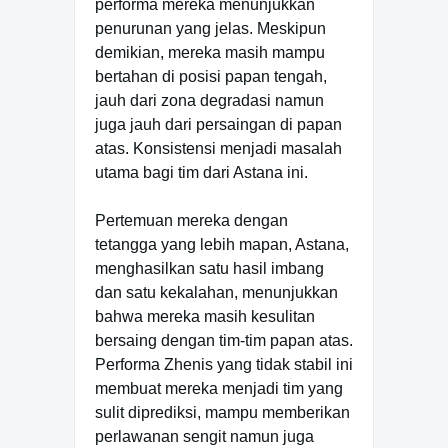
performa mereka menunjukkan
penurunan yang jelas. Meskipun
demikian, mereka masih mampu
bertahan di posisi papan tengah,
jauh dari zona degradasi namun
juga jauh dari persaingan di papan
atas. Konsistensi menjadi masalah
utama bagi tim dari Astana ini.
Pertemuan mereka dengan
tetangga yang lebih mapan, Astana,
menghasilkan satu hasil imbang
dan satu kekalahan, menunjukkan
bahwa mereka masih kesulitan
bersaing dengan tim-tim papan atas.
Performa Zhenis yang tidak stabil ini
membuat mereka menjadi tim yang
sulit diprediksi, mampu memberikan
perlawanan sengit namun juga