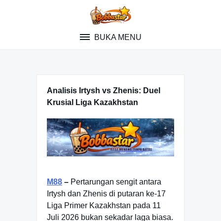
Skip
to
content
BUKA MENU
Analisis Irtysh vs Zhenis: Duel
Krusial Liga Kazakhstan
M88
–
Pertarungan sengit antara
Irtysh dan Zhenis di putaran ke-17
Liga Primer Kazakhstan pada 11
Juli 2026 bukan sekadar laga biasa.