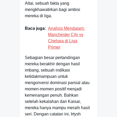
Altai, sebuah fakta yang
mengkhawatirkan bagi ambisi
mereka di liga.
Baca juga:
Analisis Mendalam:
Manchester City vs
Chelsea di Liga
Primer
Sebagian besar pertandingan
mereka berakhir dengan hasil
imbang, sebuah indikasi
ketidakmampuan untuk
mengonversi dominasi parsial atau
momen-momen positif menjadi
kemenangan penuh. Bahkan
setelah kekalahan dari Kaisar,
mereka hanya mampu meraih hasil
seri. Dengan catatan ini, Irtysh