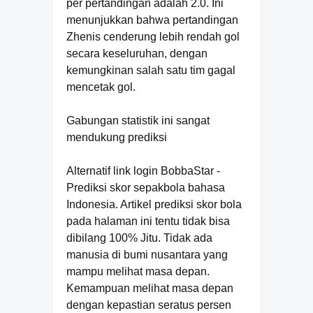
per pertandingan adalah 2.0. Ini
menunjukkan bahwa pertandingan
Zhenis cenderung lebih rendah gol
secara keseluruhan, dengan
kemungkinan salah satu tim gagal
mencetak gol.
Gabungan statistik ini sangat
mendukung prediksi
Alternatif link login BobbaStar -
Prediksi skor sepakbola bahasa
Indonesia. Artikel prediksi skor bola
pada halaman ini tentu tidak bisa
dibilang 100% Jitu. Tidak ada
manusia di bumi nusantara yang
mampu melihat masa depan.
Kemampuan melihat masa depan
dengan kepastian seratus persen