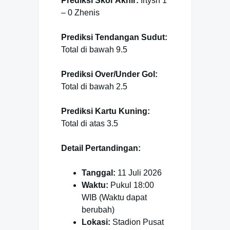
Prediksi Skor Akhir:
Irtysh 1
– 0 Zhenis
Prediksi Tendangan Sudut:
Total di bawah 9.5
Prediksi Over/Under Gol:
Total di bawah 2.5
Prediksi Kartu Kuning:
Total di atas 3.5
Detail Pertandingan:
Tanggal:
11 Juli 2026
Waktu:
Pukul 18:00
WIB (Waktu dapat
berubah)
Lokasi:
Stadion Pusat