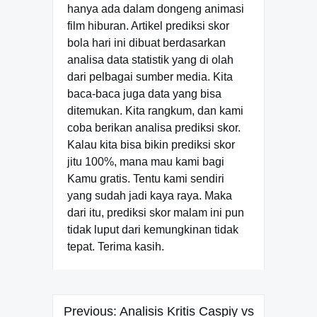
hanya ada dalam dongeng animasi
film hiburan. Artikel prediksi skor
bola hari ini dibuat berdasarkan
analisa data statistik yang di olah
dari pelbagai sumber media. Kita
baca-baca juga data yang bisa
ditemukan. Kita rangkum, dan kami
coba berikan analisa prediksi skor.
Kalau kita bisa bikin prediksi skor
jitu 100%, mana mau kami bagi
Kamu gratis. Tentu kami sendiri
yang sudah jadi kaya raya. Maka
dari itu, prediksi skor malam ini pun
tidak luput dari kemungkinan tidak
tepat. Terima kasih.
Navigasi
Previous:
Analisis Kritis Caspiy vs