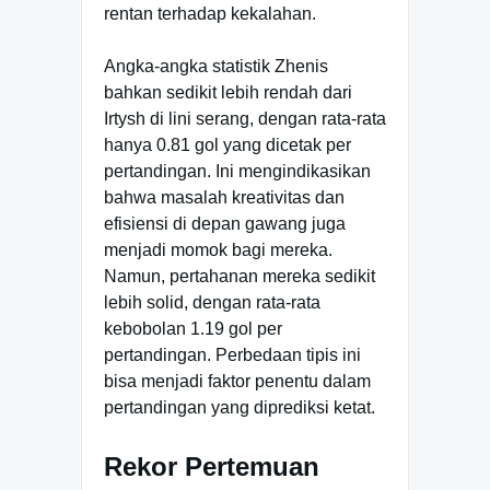
rentan terhadap kekalahan.
Angka-angka statistik Zhenis
bahkan sedikit lebih rendah dari
Irtysh di lini serang, dengan rata-rata
hanya 0.81 gol yang dicetak per
pertandingan. Ini mengindikasikan
bahwa masalah kreativitas dan
efisiensi di depan gawang juga
menjadi momok bagi mereka.
Namun, pertahanan mereka sedikit
lebih solid, dengan rata-rata
kebobolan 1.19 gol per
pertandingan. Perbedaan tipis ini
bisa menjadi faktor penentu dalam
pertandingan yang diprediksi ketat.
Rekor Pertemuan