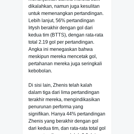
dikalahkan, namun juga kesulitan
untuk memenangkan pertandingan.
Lebih lanjut, 56% pertandingan
Irtysh berakhir dengan gol dari
kedua tim (BTTS), dengan rata-rata
total 2.19 gol per pertandingan.
Angka ini menegaskan bahwa
meskipun mereka mencetak gol,
pertahanan mereka juga seringkali
kebobolan.
Di sisi lain, Zhenis telah kalah
dalam tiga dari lima pertandingan
terakhir mereka, mengindikasikan
penurunan performa yang
signifikan. Hanya 44% pertandingan
Zhenis yang berakhir dengan gol
dari kedua tim, dan rata-rata total gol