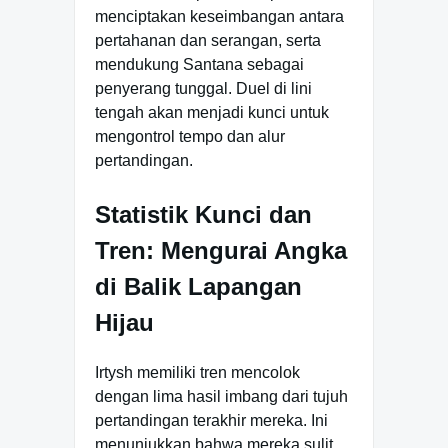
menciptakan keseimbangan antara
pertahanan dan serangan, serta
mendukung Santana sebagai
penyerang tunggal. Duel di lini
tengah akan menjadi kunci untuk
mengontrol tempo dan alur
pertandingan.
Statistik Kunci dan
Tren: Mengurai Angka
di Balik Lapangan
Hijau
Irtysh memiliki tren mencolok
dengan lima hasil imbang dari tujuh
pertandingan terakhir mereka. Ini
menunjukkan bahwa mereka sulit