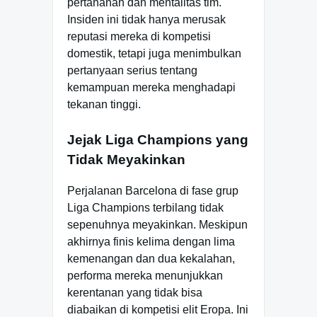
pertahanan dan mentalitas tim.
Insiden ini tidak hanya merusak
reputasi mereka di kompetisi
domestik, tetapi juga menimbulkan
pertanyaan serius tentang
kemampuan mereka menghadapi
tekanan tinggi.
Jejak Liga Champions yang
Tidak Meyakinkan
Perjalanan Barcelona di fase grup
Liga Champions terbilang tidak
sepenuhnya meyakinkan. Meskipun
akhirnya finis kelima dengan lima
kemenangan dan dua kekalahan,
performa mereka menunjukkan
kerentanan yang tidak bisa
diabaikan di kompetisi elit Eropa. Ini