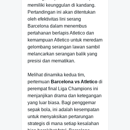
memiliki keunggulan di kandang.
Pertandingan ini akan ditentukan
oleh efektivitas lini serang
Barcelona dalam menembus
pertahanan berlapis Atletico dan
kemampuan Atletico untuk meredam
gelombang serangan lawan sambil
melancarkan serangan balik yang
presisi dan mematikan.
Melihat dinamika kedua tim,
pertemuan
Barcelona vs Atletico
di
perempat final Liga Champions ini
menjanjikan drama dan ketegangan
yang luar biasa. Bagi penggemar
sepak bola, ini adalah kesempatan
untuk menyaksikan pertarungan
strategis di mana setiap kesalahan