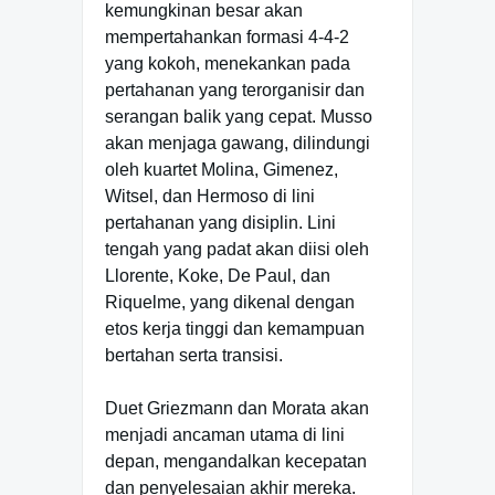
kemungkinan besar akan
mempertahankan formasi 4-4-2
yang kokoh, menekankan pada
pertahanan yang terorganisir dan
serangan balik yang cepat. Musso
akan menjaga gawang, dilindungi
oleh kuartet Molina, Gimenez,
Witsel, dan Hermoso di lini
pertahanan yang disiplin. Lini
tengah yang padat akan diisi oleh
Llorente, Koke, De Paul, dan
Riquelme, yang dikenal dengan
etos kerja tinggi dan kemampuan
bertahan serta transisi.
Duet Griezmann dan Morata akan
menjadi ancaman utama di lini
depan, mengandalkan kecepatan
dan penyelesaian akhir mereka.