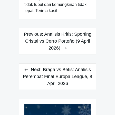
tidak luput dari kemungkinan tidak
tepat. Terima kasih.
Navigasi
Previous:
Analisis Kritis: Sporting
pos
Cristal vs Cerro Porteño (9 April
2026)
Next:
Braga vs Betis: Analisis
Perempat Final Europa League, 8
April 2026