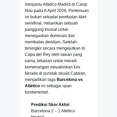
menjamu Atletico Madrid di Camp
Nou pada 8 April 2026. Pertemuan
ini bukan sekadar perebutan tiket
semifinal, melainkan sebuah
panggung krusial untuk
menegaskan dominasi dan
membalas dendam. Setelah
tersingkir secara mengejutkan di
Copa del Rey oleh lawan yang
sama, tekanan untuk meraih
kemenangan meyakinkan kini
berada di pundak skuad Catalan,
menjadikan laga
Barcelona vs
Atletico
ini sebagai ujian
fundamental.
Prediksi Skor Akhir:
Barcelona 2 – 1 Atletico