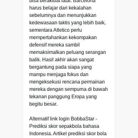
bisa berakibat fatal. Barcelona
harus belajar dari kekalahan
sebelumnya dan menunjukkan
kedewasaan taktis yang lebih baik,
sementara Atletico perlu
mempertahankan kekompakan
defensif mereka sambil
memaksimalkan peluang serangan
balik. Hasil akhir akan sangat
bergantung pada siapa yang
mampu menjaga fokus dan
mengeksekusi rencana permainan
mereka dengan sempurna di bawah
tekanan panggung Eropa yang
begitu besar.
Alternatif link login BobbaStar -
Prediksi skor sepakbola bahasa
Indonesia. Artikel prediksi skor bola