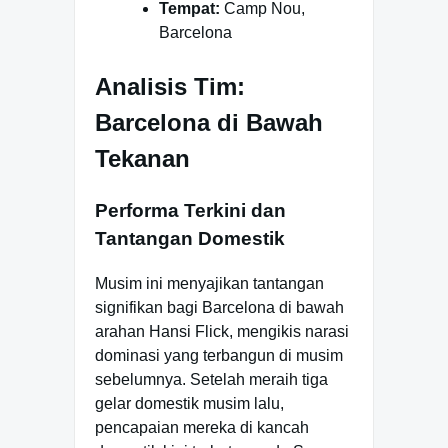
Tempat:
Camp Nou,
Barcelona
Analisis Tim:
Barcelona di Bawah
Tekanan
Performa Terkini dan
Tantangan Domestik
Musim ini menyajikan tantangan
signifikan bagi Barcelona di bawah
arahan Hansi Flick, mengikis narasi
dominasi yang terbangun di musim
sebelumnya. Setelah meraih tiga
gelar domestik musim lalu,
pencapaian mereka di kancah