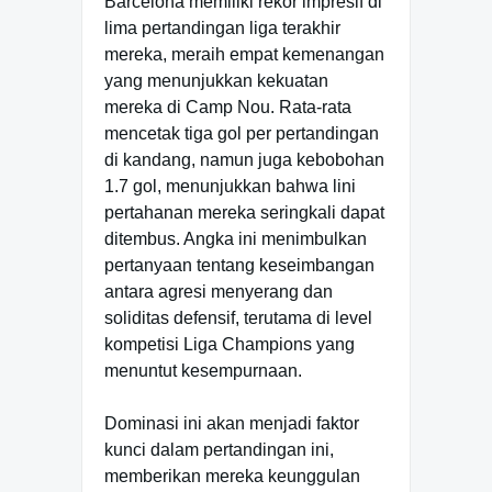
Barcelona memiliki rekor impresif di
lima pertandingan liga terakhir
mereka, meraih empat kemenangan
yang menunjukkan kekuatan
mereka di Camp Nou. Rata-rata
mencetak tiga gol per pertandingan
di kandang, namun juga kebobohan
1.7 gol, menunjukkan bahwa lini
pertahanan mereka seringkali dapat
ditembus. Angka ini menimbulkan
pertanyaan tentang keseimbangan
antara agresi menyerang dan
soliditas defensif, terutama di level
kompetisi Liga Champions yang
menuntut kesempurnaan.
Dominasi ini akan menjadi faktor
kunci dalam pertandingan ini,
memberikan mereka keunggulan