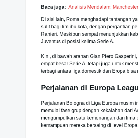
Baca juga:
Analisis Mendalam: Manchester
Di sisi lain, Roma menghadapi tantangan y
sulit bagi tim ibu kota, dengan pergantian p
Ranieri. Meskipun sempat menunjukkan keban
Juventus di posisi kelima Serie A.
Kini, di bawah arahan Gian Piero Gasperini,
empat besar Serie A, tetapi juga untuk mens
terbagi antara liga domestik dan Eropa bis
Perjalanan di Europa Leag
Perjalanan Bologna di Liga Europa musim i
memulai fase grup dengan kekalahan dari As
mengumpulkan satu kemenangan dan lima po
kemampuan mereka bersaing di level Eropa