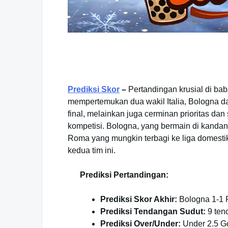
Prediksi Skor
–
Pertandingan krusial di ba
mempertemukan dua wakil Italia, Bologna da
final, melainkan juga cerminan prioritas da
kompetisi. Bologna, yang bermain di kanda
Roma yang mungkin terbagi ke liga domesti
kedua tim ini.
Prediksi Pertandingan:
Prediksi Skor Akhir:
Bologna 1-1
Prediksi Tendangan Sudut:
9 ten
Prediksi Over/Under:
Under 2.5 G