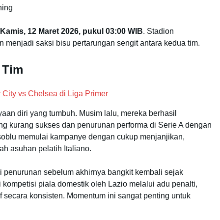
ning
Kamis, 12 Maret 2026, pukul 03:00 WIB
. Stadion
an menjadi saksi bisu pertarungan sengit antara kedua tim.
 Tim
City vs Chelsea di Liga Primer
an diri yang tumbuh. Musim lalu, mereka berhasil
 kurang sukses dan penurunan performa di Serie A dengan
ossoblu memulai kampanye dengan cukup menjanjikan,
h asuhan pelatih Italiano.
penurunan sebelum akhirnya bangkit kembali sejak
i kompetisi piala domestik oleh Lazio melalui adu penalti,
f secara konsisten. Momentum ini sangat penting untuk