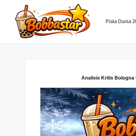
Skip
to
content
Piala Dunia 
Analisis Kritis Bologn