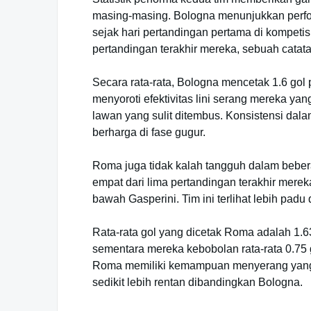
masing-masing. Bologna menunjukkan perform
sejak hari pertandingan pertama di kompeti
pertandingan terakhir mereka, sebuah catata
Secara rata-rata, Bologna mencetak 1.6 gol 
menyoroti efektivitas lini serang mereka y
lawan yang sulit ditembus. Konsistensi da
berharga di fase gugur.
Roma juga tidak kalah tangguh dalam beber
empat dari lima pertandingan terakhir mere
bawah Gasperini. Tim ini terlihat lebih padu 
Rata-rata gol yang dicetak Roma adalah 1.63 
sementara mereka kebobolan rata-rata 0.75
Roma memiliki kemampuan menyerang yang 
sedikit lebih rentan dibandingkan Bologna.