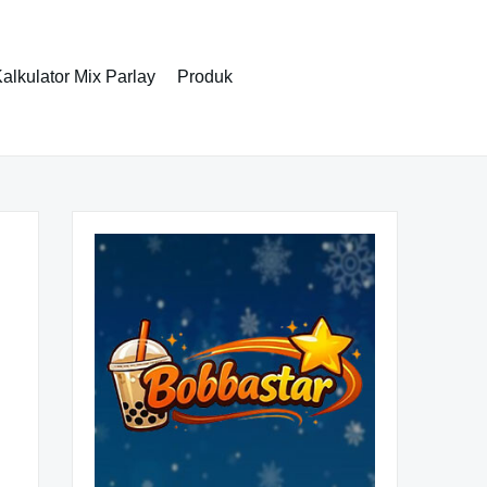
alkulator Mix Parlay
Produk