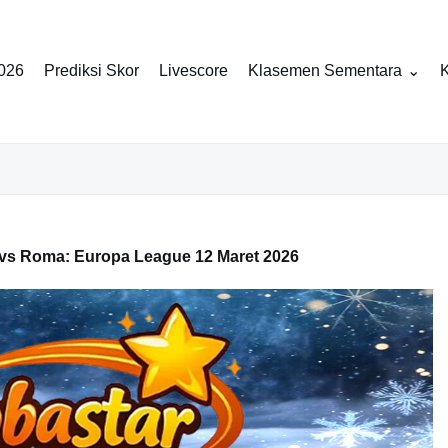
2026
Prediksi Skor
Livescore
Klasemen Sementara
K
a vs Roma: Europa League 12 Maret 2026