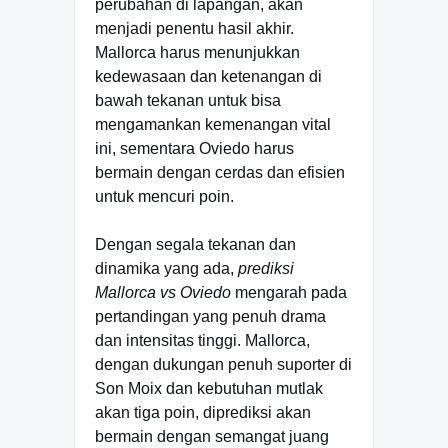
perubahan di lapangan, akan
menjadi penentu hasil akhir.
Mallorca harus menunjukkan
kedewasaan dan ketenangan di
bawah tekanan untuk bisa
mengamankan kemenangan vital
ini, sementara Oviedo harus
bermain dengan cerdas dan efisien
untuk mencuri poin.
Dengan segala tekanan dan
dinamika yang ada,
prediksi
Mallorca vs Oviedo
mengarah pada
pertandingan yang penuh drama
dan intensitas tinggi. Mallorca,
dengan dukungan penuh suporter di
Son Moix dan kebutuhan mutlak
akan tiga poin, diprediksi akan
bermain dengan semangat juang