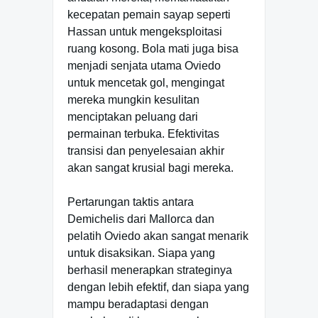
kecepatan pemain sayap seperti
Hassan untuk mengeksploitasi
ruang kosong. Bola mati juga bisa
menjadi senjata utama Oviedo
untuk mencetak gol, mengingat
mereka mungkin kesulitan
menciptakan peluang dari
permainan terbuka. Efektivitas
transisi dan penyelesaian akhir
akan sangat krusial bagi mereka.
Pertarungan taktis antara
Demichelis dari Mallorca dan
pelatih Oviedo akan sangat menarik
untuk disaksikan. Siapa yang
berhasil menerapkan strateginya
dengan lebih efektif, dan siapa yang
mampu beradaptasi dengan