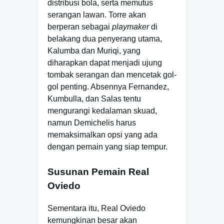
distribusi bola, serta memutus
serangan lawan. Torre akan
berperan sebagai
playmaker
di
belakang dua penyerang utama,
Kalumba dan Muriqi, yang
diharapkan dapat menjadi ujung
tombak serangan dan mencetak gol-
gol penting. Absennya Fernandez,
Kumbulla, dan Salas tentu
mengurangi kedalaman skuad,
namun Demichelis harus
memaksimalkan opsi yang ada
dengan pemain yang siap tempur.
Susunan Pemain Real
Oviedo
Sementara itu, Real Oviedo
kemungkinan besar akan