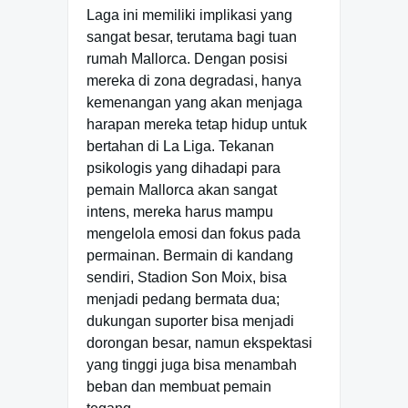
Laga ini memiliki implikasi yang
sangat besar, terutama bagi tuan
rumah Mallorca. Dengan posisi
mereka di zona degradasi, hanya
kemenangan yang akan menjaga
harapan mereka tetap hidup untuk
bertahan di La Liga. Tekanan
psikologis yang dihadapi para
pemain Mallorca akan sangat
intens, mereka harus mampu
mengelola emosi dan fokus pada
permainan. Bermain di kandang
sendiri, Stadion Son Moix, bisa
menjadi pedang bermata dua;
dukungan suporter bisa menjadi
dorongan besar, namun ekspektasi
yang tinggi juga bisa menambah
beban dan membuat pemain