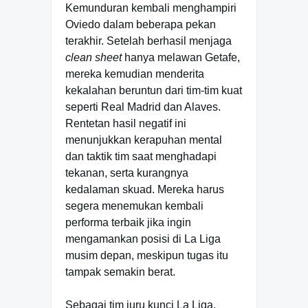
Kemunduran kembali menghampiri
Oviedo dalam beberapa pekan
terakhir. Setelah berhasil menjaga
clean sheet
hanya melawan Getafe,
mereka kemudian menderita
kekalahan beruntun dari tim-tim kuat
seperti Real Madrid dan Alaves.
Rentetan hasil negatif ini
menunjukkan kerapuhan mental
dan taktik tim saat menghadapi
tekanan, serta kurangnya
kedalaman skuad. Mereka harus
segera menemukan kembali
performa terbaik jika ingin
mengamankan posisi di La Liga
musim depan, meskipun tugas itu
tampak semakin berat.
Sebagai tim juru kunci La Liga,