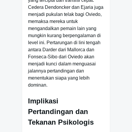
yang tercipta dari transisi cepat.
Cedera Dendoncker dan Ejaria juga
menjadi pukulan telak bagi Oviedo,
memaksa mereka untuk
mengandalkan pemain lain yang
mungkin kurang berpengalaman di
level ini. Pertarungan di lini tengah
antara Darder dari Mallorca dan
Fonseca-Sibo dari Oviedo akan
menjadi kunci dalam menguasai
jalannya pertandingan dan
menentukan siapa yang lebih
dominan.
Implikasi
Pertandingan dan
Tekanan Psikologis