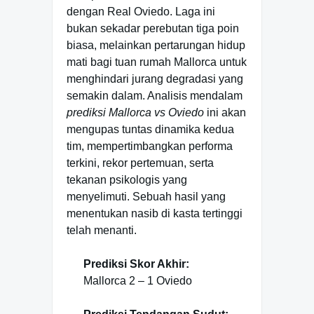
dengan Real Oviedo. Laga ini
bukan sekadar perebutan tiga poin
biasa, melainkan pertarungan hidup
mati bagi tuan rumah Mallorca untuk
menghindari jurang degradasi yang
semakin dalam. Analisis mendalam
prediksi Mallorca vs Oviedo
ini akan
mengupas tuntas dinamika kedua
tim, mempertimbangkan performa
terkini, rekor pertemuan, serta
tekanan psikologis yang
menyelimuti. Sebuah hasil yang
menentukan nasib di kasta tertinggi
telah menanti.
Prediksi Skor Akhir:
Mallorca 2 – 1 Oviedo