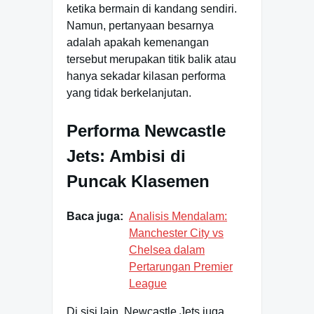
ketika bermain di kandang sendiri.
Namun, pertanyaan besarnya
adalah apakah kemenangan
tersebut merupakan titik balik atau
hanya sekadar kilasan performa
yang tidak berkelanjutan.
Performa Newcastle
Jets: Ambisi di
Puncak Klasemen
Baca juga:
Analisis Mendalam:
Manchester City vs
Chelsea dalam
Pertarungan Premier
League
Di sisi lain, Newcastle Jets juga