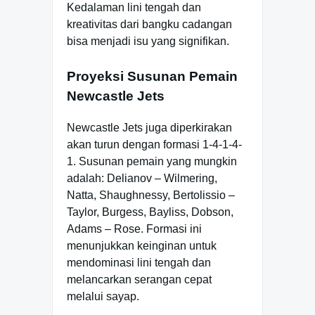
Kedalaman lini tengah dan
kreativitas dari bangku cadangan
bisa menjadi isu yang signifikan.
Proyeksi Susunan Pemain
Newcastle Jets
Newcastle Jets juga diperkirakan
akan turun dengan formasi 1-4-1-4-
1. Susunan pemain yang mungkin
adalah: Delianov – Wilmering,
Natta, Shaughnessy, Bertolissio –
Taylor, Burgess, Bayliss, Dobson,
Adams – Rose. Formasi ini
menunjukkan keinginan untuk
mendominasi lini tengah dan
melancarkan serangan cepat
melalui sayap.