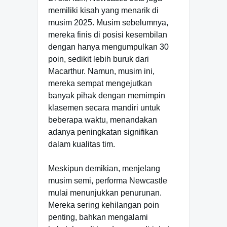
memiliki kisah yang menarik di
musim 2025. Musim sebelumnya,
mereka finis di posisi kesembilan
dengan hanya mengumpulkan 30
poin, sedikit lebih buruk dari
Macarthur. Namun, musim ini,
mereka sempat mengejutkan
banyak pihak dengan memimpin
klasemen secara mandiri untuk
beberapa waktu, menandakan
adanya peningkatan signifikan
dalam kualitas tim.
Meskipun demikian, menjelang
musim semi, performa Newcastle
mulai menunjukkan penurunan.
Mereka sering kehilangan poin
penting, bahkan mengalami