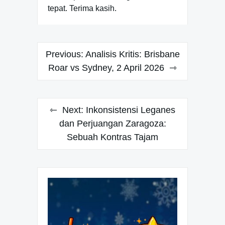
tepat. Terima kasih.
Navigasi
Previous:
Analisis Kritis: Brisbane
pos
Roar vs Sydney, 2 April 2026
Next:
Inkonsistensi Leganes
dan Perjuangan Zaragoza:
Sebuah Kontras Tajam