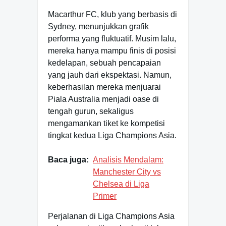
Macarthur FC, klub yang berbasis di
Sydney, menunjukkan grafik
performa yang fluktuatif. Musim lalu,
mereka hanya mampu finis di posisi
kedelapan, sebuah pencapaian
yang jauh dari ekspektasi. Namun,
keberhasilan mereka menjuarai
Piala Australia menjadi oase di
tengah gurun, sekaligus
mengamankan tiket ke kompetisi
tingkat kedua Liga Champions Asia.
Baca juga:
Analisis Mendalam:
Manchester City vs
Chelsea di Liga
Primer
Perjalanan di Liga Champions Asia