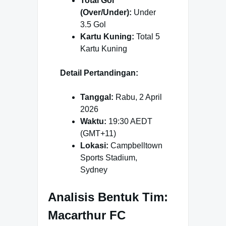
Total Gol
(Over/Under):
Under
3.5 Gol
Kartu Kuning:
Total 5
Kartu Kuning
Detail Pertandingan:
Tanggal:
Rabu, 2 April
2026
Waktu:
19:30 AEDT
(GMT+11)
Lokasi:
Campbelltown
Sports Stadium,
Sydney
Analisis Bentuk Tim:
Macarthur FC