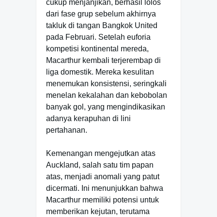
cukup menjanjikan, berhasil lolos
dari fase grup sebelum akhirnya
takluk di tangan Bangkok United
pada Februari. Setelah euforia
kompetisi kontinental mereda,
Macarthur kembali terjerembap di
liga domestik. Mereka kesulitan
menemukan konsistensi, seringkali
menelan kekalahan dan kebobolan
banyak gol, yang mengindikasikan
adanya kerapuhan di lini
pertahanan.
Kemenangan mengejutkan atas
Auckland, salah satu tim papan
atas, menjadi anomali yang patut
dicermati. Ini menunjukkan bahwa
Macarthur memiliki potensi untuk
memberikan kejutan, terutama