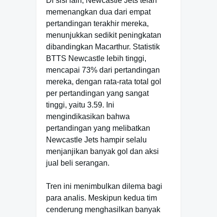
Di sisi lain, Newcastle Jets telah
memenangkan dua dari empat
pertandingan terakhir mereka,
menunjukkan sedikit peningkatan
dibandingkan Macarthur. Statistik
BTTS Newcastle lebih tinggi,
mencapai 73% dari pertandingan
mereka, dengan rata-rata total gol
per pertandingan yang sangat
tinggi, yaitu 3.59. Ini
mengindikasikan bahwa
pertandingan yang melibatkan
Newcastle Jets hampir selalu
menjanjikan banyak gol dan aksi
jual beli serangan.
Tren ini menimbulkan dilema bagi
para analis. Meskipun kedua tim
cenderung menghasilkan banyak