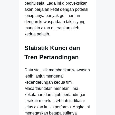
begitu saja. Laga ini diproyeksikan
akan berjalan ketat dengan potensi
terciptanya banyak gol, namun
dengan kewaspadaan taktis yang
mungkin akan diterapkan oleh
kedua pelatih.
Statistik Kunci dan
Tren Pertandingan
Data statistik memberikan wawasan
lebih lanjut mengenai
kecenderungan kedua tim.
Macarthur telah menelan lima
kekalahan dari tujuh pertandingan
terakhir mereka, sebuah indikator
jelas akan krisis performa. Angka ini
menegaskan betapa sulitnya