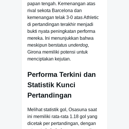
papan tengah. Kemenangan atas
rival sekota Barcelona dan
kemenangan telak 3-0 atas Athletic
di pertandingan terakhir menjadi
bukti nyata peningkatan performa
mereka. Ini menunjukkan bahwa
meskipun berstatus
underdog
,
Girona memiliki potensi untuk
menciptakan kejutan.
Performa Terkini dan
Statistik Kunci
Pertandingan
Melihat statistik gol, Osasuna saat
ini memiliki rata-rata 1.18 gol yang
dicetak per pertandingan, dengan