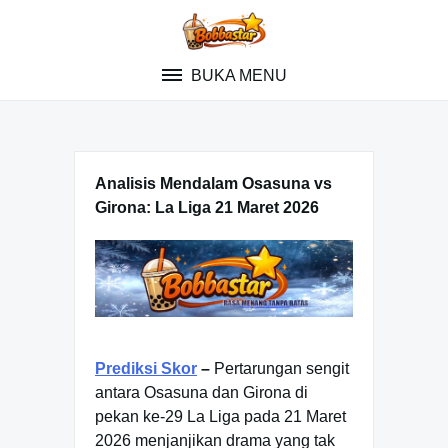
Skip
to
content
BUKA MENU
Analisis Mendalam Osasuna vs
Girona: La Liga 21 Maret 2026
Prediksi Skor
–
Pertarungan sengit
antara Osasuna dan Girona di
pekan ke-29 La Liga pada 21 Maret
2026 menjanjikan drama yang tak