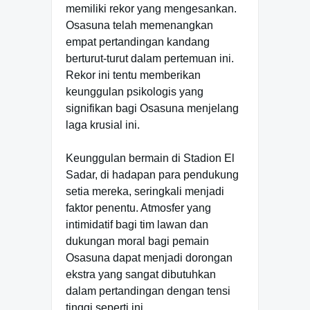
memiliki rekor yang mengesankan.
Osasuna telah memenangkan
empat pertandingan kandang
berturut-turut dalam pertemuan ini.
Rekor ini tentu memberikan
keunggulan psikologis yang
signifikan bagi Osasuna menjelang
laga krusial ini.
Keunggulan bermain di Stadion El
Sadar, di hadapan para pendukung
setia mereka, seringkali menjadi
faktor penentu. Atmosfer yang
intimidatif bagi tim lawan dan
dukungan moral bagi pemain
Osasuna dapat menjadi dorongan
ekstra yang sangat dibutuhkan
dalam pertandingan dengan tensi
tinggi seperti ini.