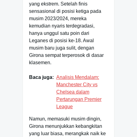
yang ekstrem. Setelah finis
sensasional di posisi ketiga pada
musim 2023/2024, mereka
kemudian nyaris terdegradasi,
hanya unggul satu poin dari
Leganes di posisi ke-18. Awal
musim baru juga sulit, dengan
Girona sempat terperosok di dasar
klasemen.
Baca juga:
Analisis Mendalam:
Manchester City vs
Chelsea dalam
Pertarungan Premier
League
Namun, memasuki musim dingin,
Girona menunjukkan kebangkitan
yang luar biasa, merangkak naik ke