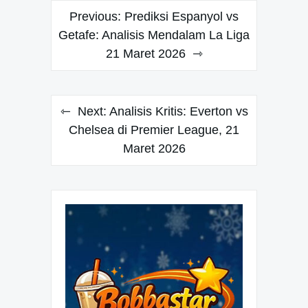
Navigasi
Previous:
Prediksi Espanyol vs
pos
Getafe: Analisis Mendalam La Liga
21 Maret 2026
Next:
Analisis Kritis: Everton vs
Chelsea di Premier League, 21
Maret 2026