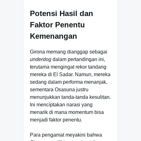
Potensi Hasil dan
Faktor Penentu
Kemenangan
Girona memang dianggap sebagai
underdog
dalam pertandingan ini,
terutama mengingat rekor tandang
mereka di El Sadar. Namun, mereka
sedang dalam performa menanjak,
sementara Osasuna justru
menunjukkan tanda-tanda kesulitan.
Ini menciptakan narasi yang
menarik di mana momentum bisa
menjadi faktor penentu.
Para pengamat meyakini bahwa