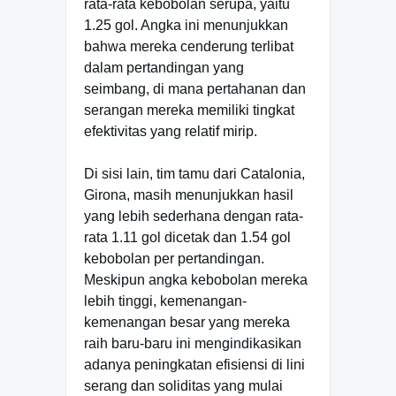
rata-rata kebobolan serupa, yaitu
1.25 gol. Angka ini menunjukkan
bahwa mereka cenderung terlibat
dalam pertandingan yang
seimbang, di mana pertahanan dan
serangan mereka memiliki tingkat
efektivitas yang relatif mirip.
Di sisi lain, tim tamu dari Catalonia,
Girona, masih menunjukkan hasil
yang lebih sederhana dengan rata-
rata 1.11 gol dicetak dan 1.54 gol
kebobolan per pertandingan.
Meskipun angka kebobolan mereka
lebih tinggi, kemenangan-
kemenangan besar yang mereka
raih baru-baru ini mengindikasikan
adanya peningkatan efisiensi di lini
serang dan soliditas yang mulai