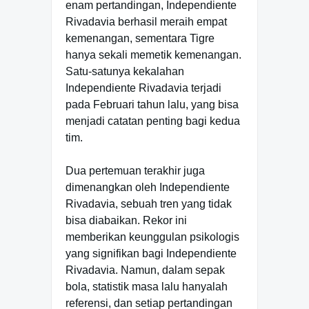
enam pertandingan, Independiente
Rivadavia berhasil meraih empat
kemenangan, sementara Tigre
hanya sekali memetik kemenangan.
Satu-satunya kekalahan
Independiente Rivadavia terjadi
pada Februari tahun lalu, yang bisa
menjadi catatan penting bagi kedua
tim.
Dua pertemuan terakhir juga
dimenangkan oleh Independiente
Rivadavia, sebuah tren yang tidak
bisa diabaikan. Rekor ini
memberikan keunggulan psikologis
yang signifikan bagi Independiente
Rivadavia. Namun, dalam sepak
bola, statistik masa lalu hanyalah
referensi, dan setiap pertandingan