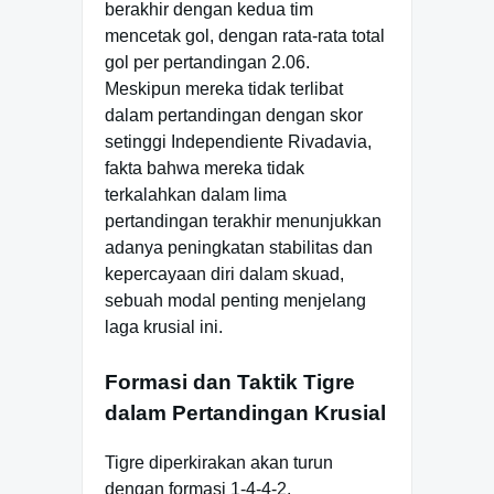
berakhir dengan kedua tim
mencetak gol, dengan rata-rata total
gol per pertandingan 2.06.
Meskipun mereka tidak terlibat
dalam pertandingan dengan skor
setinggi Independiente Rivadavia,
fakta bahwa mereka tidak
terkalahkan dalam lima
pertandingan terakhir menunjukkan
adanya peningkatan stabilitas dan
kepercayaan diri dalam skuad,
sebuah modal penting menjelang
laga krusial ini.
Formasi dan Taktik Tigre
dalam Pertandingan Krusial
Tigre diperkirakan akan turun
dengan formasi 1-4-4-2,