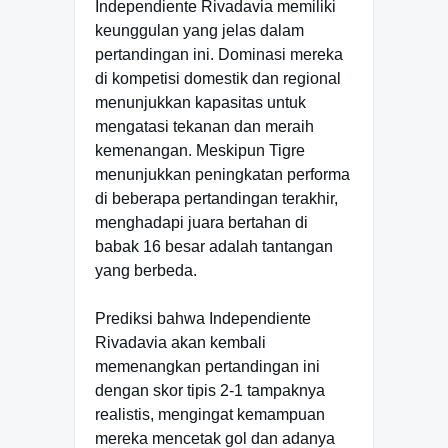
Independiente Rivadavia memiliki
keunggulan yang jelas dalam
pertandingan ini. Dominasi mereka
di kompetisi domestik dan regional
menunjukkan kapasitas untuk
mengatasi tekanan dan meraih
kemenangan. Meskipun Tigre
menunjukkan peningkatan performa
di beberapa pertandingan terakhir,
menghadapi juara bertahan di
babak 16 besar adalah tantangan
yang berbeda.
Prediksi bahwa Independiente
Rivadavia akan kembali
memenangkan pertandingan ini
dengan skor tipis 2-1 tampaknya
realistis, mengingat kemampuan
mereka mencetak gol dan adanya