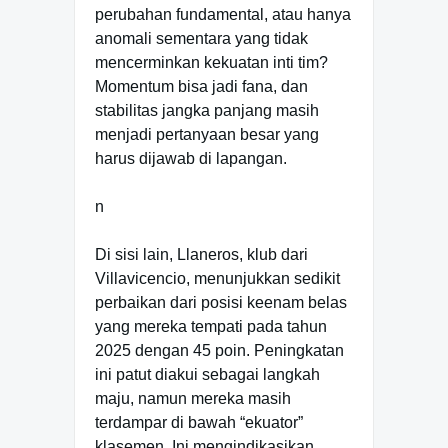
perubahan fundamental, atau hanya
anomali sementara yang tidak
mencerminkan kekuatan inti tim?
Momentum bisa jadi fana, dan
stabilitas jangka panjang masih
menjadi pertanyaan besar yang
harus dijawab di lapangan.
n
Di sisi lain, Llaneros, klub dari
Villavicencio, menunjukkan sedikit
perbaikan dari posisi keenam belas
yang mereka tempati pada tahun
2025 dengan 45 poin. Peningkatan
ini patut diakui sebagai langkah
maju, namun mereka masih
terdampar di bawah “ekuator”
klasemen. Ini mengindikasikan