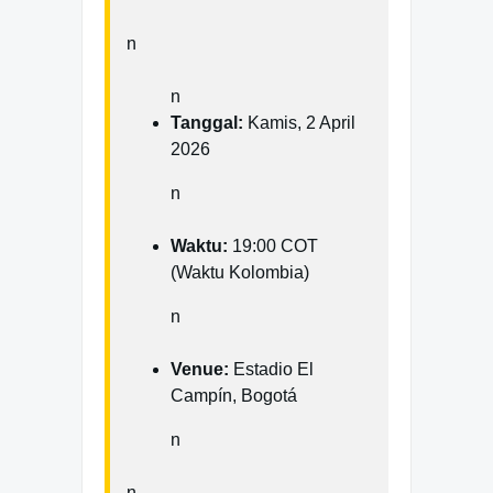
n
n
Tanggal:
Kamis, 2 April
2026
n
Waktu:
19:00 COT
(Waktu Kolombia)
n
Venue:
Estadio El
Campín, Bogotá
n
n