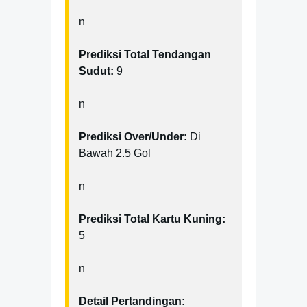
n
Prediksi Total Tendangan
Sudut:
9
n
Prediksi Over/Under:
Di
Bawah 2.5 Gol
n
Prediksi Total Kartu Kuning:
5
n
Detail Pertandingan: