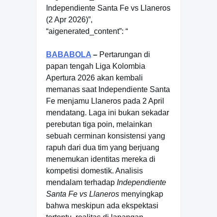
Independiente Santa Fe vs Llaneros
(2 Apr 2026)”,
“aigenerated_content”: “
BABABOLA
–
Pertarungan di
papan tengah Liga Kolombia
Apertura 2026 akan kembali
memanas saat Independiente Santa
Fe menjamu Llaneros pada 2 April
mendatang. Laga ini bukan sekadar
perebutan tiga poin, melainkan
sebuah cerminan konsistensi yang
rapuh dari dua tim yang berjuang
menemukan identitas mereka di
kompetisi domestik. Analisis
mendalam terhadap
Independiente
Santa Fe vs Llaneros
menyingkap
bahwa meskipun ada ekspektasi