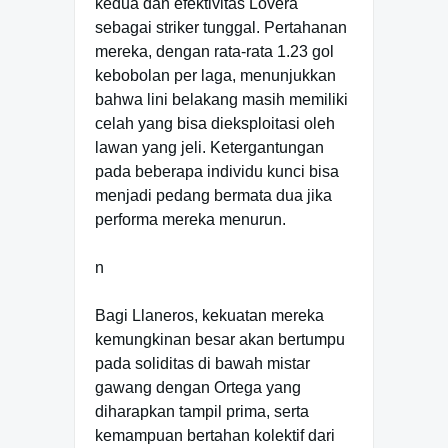
kedua dan efektivitas Lovera
sebagai striker tunggal. Pertahanan
mereka, dengan rata-rata 1.23 gol
kebobolan per laga, menunjukkan
bahwa lini belakang masih memiliki
celah yang bisa dieksploitasi oleh
lawan yang jeli. Ketergantungan
pada beberapa individu kunci bisa
menjadi pedang bermata dua jika
performa mereka menurun.
n
Bagi Llaneros, kekuatan mereka
kemungkinan besar akan bertumpu
pada soliditas di bawah mistar
gawang dengan Ortega yang
diharapkan tampil prima, serta
kemampuan bertahan kolektif dari