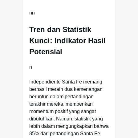
nn
Tren dan Statistik
Kunci: Indikator Hasil
Potensial
n
Independiente Santa Fe memang
berhasil meraih dua kemenangan
beruntun dalam pertandingan
terakhir mereka, memberikan
momentum positif yang sangat
dibutuhkan. Namun, statistik yang
lebih dalam mengungkapkan bahwa
85% dari pertandingan Santa Fe