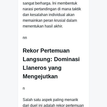
sangat berharga. Ini membentuk
narasi pertandingan di mana taktik
dan kesalahan individual akan
memainkan peran krusial dalam
menentukan hasil akhir.
nn
Rekor Pertemuan
Langsung: Dominasi
Llaneros yang
Mengejutkan
n
Salah satu aspek paling menarik
dari duel ini adalah rekor pertemuan