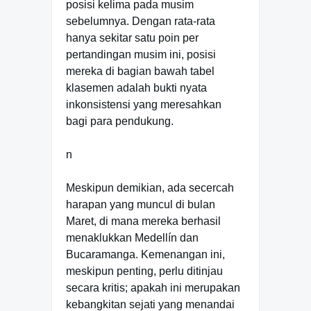
posisi kelima pada musim
sebelumnya. Dengan rata-rata
hanya sekitar satu poin per
pertandingan musim ini, posisi
mereka di bagian bawah tabel
klasemen adalah bukti nyata
inkonsistensi yang meresahkan
bagi para pendukung.
n
Meskipun demikian, ada secercah
harapan yang muncul di bulan
Maret, di mana mereka berhasil
menaklukkan Medellín dan
Bucaramanga. Kemenangan ini,
meskipun penting, perlu ditinjau
secara kritis; apakah ini merupakan
kebangkitan sejati yang menandai