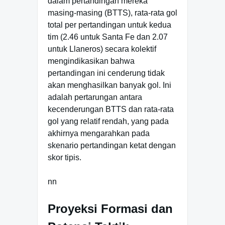
dalam pertandingan mereka
masing-masing (BTTS), rata-rata gol
total per pertandingan untuk kedua
tim (2.46 untuk Santa Fe dan 2.07
untuk Llaneros) secara kolektif
mengindikasikan bahwa
pertandingan ini cenderung tidak
akan menghasilkan banyak gol. Ini
adalah pertarungan antara
kecenderungan BTTS dan rata-rata
gol yang relatif rendah, yang pada
akhirnya mengarahkan pada
skenario pertandingan ketat dengan
skor tipis.
nn
Proyeksi Formasi dan