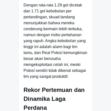
Dengan rata-rata 1.29 gol dicetak
dan 1.71 gol kebobolan per
pertandingan, skuad tandang
menunjukkan bahwa mereka
cenderung bermain lebih terbuka,
namun dengan risiko pertahanan
yang rapuh. Angka kebobolan yang
tinggi ini adalah alarm bagi tim
tamu, dan Real Potosí kemungkinan
besar akan berusaha
mengeksploitasi celah ini, meski
Potosí sendiri tidak dikenal sebagai
tim yang sangat produktif.
Rekor Pertemuan dan
Dinamika Laga
Perdana