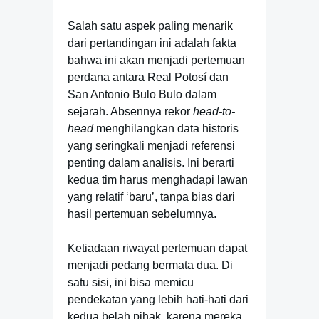
Salah satu aspek paling menarik
dari pertandingan ini adalah fakta
bahwa ini akan menjadi pertemuan
perdana antara Real Potosí dan
San Antonio Bulo Bulo dalam
sejarah. Absennya rekor
head-to-
head
menghilangkan data historis
yang seringkali menjadi referensi
penting dalam analisis. Ini berarti
kedua tim harus menghadapi lawan
yang relatif ‘baru’, tanpa bias dari
hasil pertemuan sebelumnya.
Ketiadaan riwayat pertemuan dapat
menjadi pedang bermata dua. Di
satu sisi, ini bisa memicu
pendekatan yang lebih hati-hati dari
kedua belah pihak, karena mereka