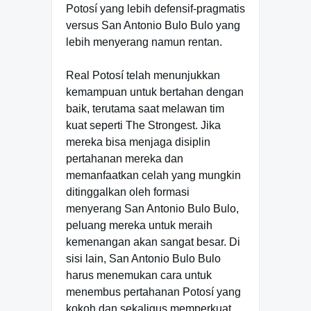
Potosí yang lebih defensif-pragmatis
versus San Antonio Bulo Bulo yang
lebih menyerang namun rentan.
Real Potosí telah menunjukkan
kemampuan untuk bertahan dengan
baik, terutama saat melawan tim
kuat seperti The Strongest. Jika
mereka bisa menjaga disiplin
pertahanan mereka dan
memanfaatkan celah yang mungkin
ditinggalkan oleh formasi
menyerang San Antonio Bulo Bulo,
peluang mereka untuk meraih
kemenangan akan sangat besar. Di
sisi lain, San Antonio Bulo Bulo
harus menemukan cara untuk
menembus pertahanan Potosí yang
kokoh dan sekaligus memperkuat