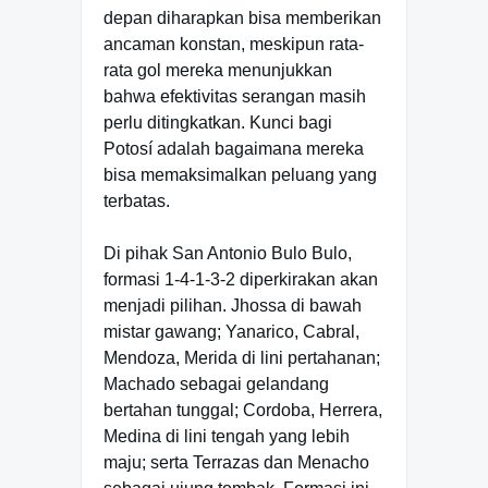
depan diharapkan bisa memberikan
ancaman konstan, meskipun rata-
rata gol mereka menunjukkan
bahwa efektivitas serangan masih
perlu ditingkatkan. Kunci bagi
Potosí adalah bagaimana mereka
bisa memaksimalkan peluang yang
terbatas.
Di pihak San Antonio Bulo Bulo,
formasi 1-4-1-3-2 diperkirakan akan
menjadi pilihan. Jhossa di bawah
mistar gawang; Yanarico, Cabral,
Mendoza, Merida di lini pertahanan;
Machado sebagai gelandang
bertahan tunggal; Cordoba, Herrera,
Medina di lini tengah yang lebih
maju; serta Terrazas dan Menacho