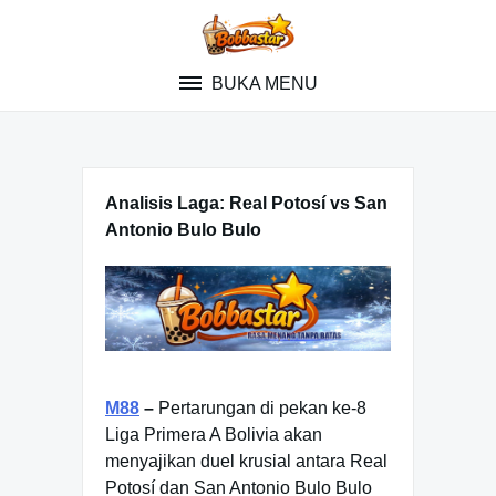
Skip
to
content
BUKA MENU
Analisis Laga: Real Potosí vs San
Antonio Bulo Bulo
M88
–
Pertarungan di pekan ke-8
Liga Primera A Bolivia akan
menyajikan duel krusial antara Real
Potosí dan San Antonio Bulo Bulo