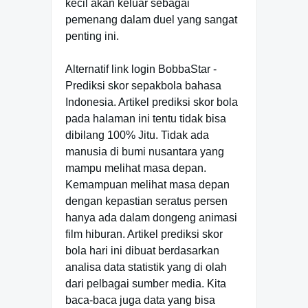
kecil akan keluar sebagai
pemenang dalam duel yang sangat
penting ini.
Alternatif link login BobbaStar -
Prediksi skor sepakbola bahasa
Indonesia. Artikel prediksi skor bola
pada halaman ini tentu tidak bisa
dibilang 100% Jitu. Tidak ada
manusia di bumi nusantara yang
mampu melihat masa depan.
Kemampuan melihat masa depan
dengan kepastian seratus persen
hanya ada dalam dongeng animasi
film hiburan. Artikel prediksi skor
bola hari ini dibuat berdasarkan
analisa data statistik yang di olah
dari pelbagai sumber media. Kita
baca-baca juga data yang bisa