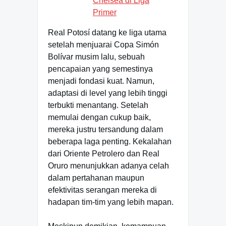
Chelsea di Liga
Primer
Real Potosí datang ke liga utama
setelah menjuarai Copa Simón
Bolívar musim lalu, sebuah
pencapaian yang semestinya
menjadi fondasi kuat. Namun,
adaptasi di level yang lebih tinggi
terbukti menantang. Setelah
memulai dengan cukup baik,
mereka justru tersandung dalam
beberapa laga penting. Kekalahan
dari Oriente Petrolero dan Real
Oruro menunjukkan adanya celah
dalam pertahanan maupun
efektivitas serangan mereka di
hadapan tim-tim yang lebih mapan.