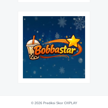
© 2026 Prediksi Skor OXPLAY