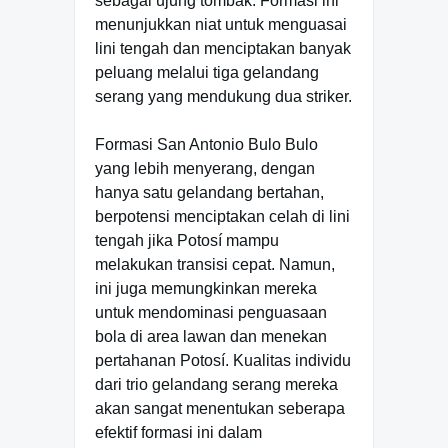
sebagai ujung tombak. Formasi ini
menunjukkan niat untuk menguasai
lini tengah dan menciptakan banyak
peluang melalui tiga gelandang
serang yang mendukung dua striker.
Formasi San Antonio Bulo Bulo
yang lebih menyerang, dengan
hanya satu gelandang bertahan,
berpotensi menciptakan celah di lini
tengah jika Potosí mampu
melakukan transisi cepat. Namun,
ini juga memungkinkan mereka
untuk mendominasi penguasaan
bola di area lawan dan menekan
pertahanan Potosí. Kualitas individu
dari trio gelandang serang mereka
akan sangat menentukan seberapa
efektif formasi ini dalam