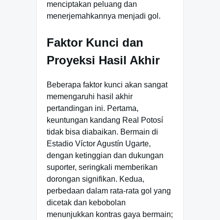
menciptakan peluang dan
menerjemahkannya menjadi gol.
Faktor Kunci dan
Proyeksi Hasil Akhir
Beberapa faktor kunci akan sangat
memengaruhi hasil akhir
pertandingan ini. Pertama,
keuntungan kandang Real Potosí
tidak bisa diabaikan. Bermain di
Estadio Víctor Agustín Ugarte,
dengan ketinggian dan dukungan
suporter, seringkali memberikan
dorongan signifikan. Kedua,
perbedaan dalam rata-rata gol yang
dicetak dan kebobolan
menunjukkan kontras gaya bermain;