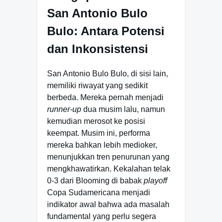
San Antonio Bulo
Bulo: Antara Potensi
dan Inkonsistensi
San Antonio Bulo Bulo, di sisi lain,
memiliki riwayat yang sedikit
berbeda. Mereka pernah menjadi
runner-up
dua musim lalu, namun
kemudian merosot ke posisi
keempat. Musim ini, performa
mereka bahkan lebih medioker,
menunjukkan tren penurunan yang
mengkhawatirkan. Kekalahan telak
0-3 dari Blooming di babak
playoff
Copa Sudamericana menjadi
indikator awal bahwa ada masalah
fundamental yang perlu segera