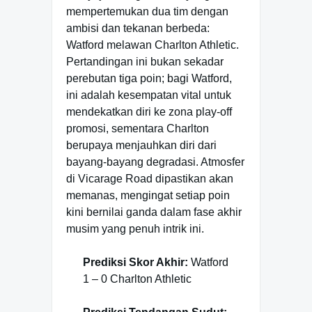
mempertemukan dua tim dengan
ambisi dan tekanan berbeda:
Watford melawan Charlton Athletic.
Pertandingan ini bukan sekadar
perebutan tiga poin; bagi Watford,
ini adalah kesempatan vital untuk
mendekatkan diri ke zona play-off
promosi, sementara Charlton
berupaya menjauhkan diri dari
bayang-bayang degradasi. Atmosfer
di Vicarage Road dipastikan akan
memanas, mengingat setiap poin
kini bernilai ganda dalam fase akhir
musim yang penuh intrik ini.
Prediksi Skor Akhir:
Watford
1 – 0 Charlton Athletic