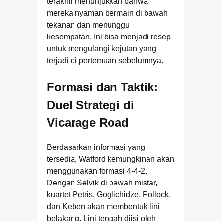
terakhir menunjukkan bahwa
mereka nyaman bermain di bawah
tekanan dan menunggu
kesempatan. Ini bisa menjadi resep
untuk mengulangi kejutan yang
terjadi di pertemuan sebelumnya.
Formasi dan Taktik:
Duel Strategi di
Vicarage Road
Berdasarkan informasi yang
tersedia, Watford kemungkinan akan
menggunakan formasi 4-4-2.
Dengan Selvik di bawah mistar,
kuartet Petris, Goglichidze, Pollock,
dan Keben akan membentuk lini
belakang. Lini tengah diisi oleh