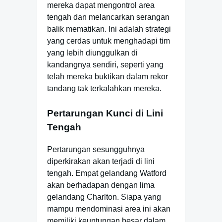
mereka dapat mengontrol area
tengah dan melancarkan serangan
balik mematikan. Ini adalah strategi
yang cerdas untuk menghadapi tim
yang lebih diunggulkan di
kandangnya sendiri, seperti yang
telah mereka buktikan dalam rekor
tandang tak terkalahkan mereka.
Pertarungan Kunci di Lini
Tengah
Pertarungan sesungguhnya
diperkirakan akan terjadi di lini
tengah. Empat gelandang Watford
akan berhadapan dengan lima
gelandang Charlton. Siapa yang
mampu mendominasi area ini akan
memiliki keuntungan besar dalam