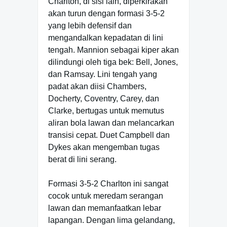
Charlton, di sisi lain, diperkirakan
akan turun dengan formasi 3-5-2
yang lebih defensif dan
mengandalkan kepadatan di lini
tengah. Mannion sebagai kiper akan
dilindungi oleh tiga bek: Bell, Jones,
dan Ramsay. Lini tengah yang
padat akan diisi Chambers,
Docherty, Coventry, Carey, dan
Clarke, bertugas untuk memutus
aliran bola lawan dan melancarkan
transisi cepat. Duet Campbell dan
Dykes akan mengemban tugas
berat di lini serang.
Formasi 3-5-2 Charlton ini sangat
cocok untuk meredam serangan
lawan dan memanfaatkan lebar
lapangan. Dengan lima gelandang,