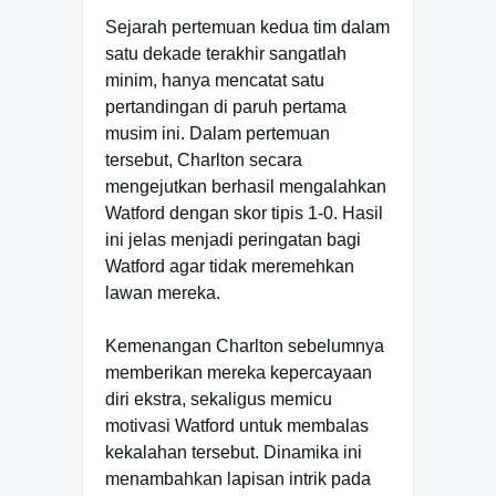
Sejarah pertemuan kedua tim dalam
satu dekade terakhir sangatlah
minim, hanya mencatat satu
pertandingan di paruh pertama
musim ini. Dalam pertemuan
tersebut, Charlton secara
mengejutkan berhasil mengalahkan
Watford dengan skor tipis 1-0. Hasil
ini jelas menjadi peringatan bagi
Watford agar tidak meremehkan
lawan mereka.
Kemenangan Charlton sebelumnya
memberikan mereka kepercayaan
diri ekstra, sekaligus memicu
motivasi Watford untuk membalas
kekalahan tersebut. Dinamika ini
menambahkan lapisan intrik pada