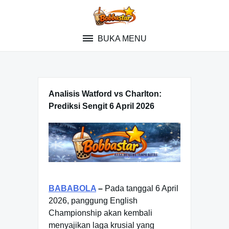
Skip
to
content
BUKA MENU
Analisis Watford vs Charlton:
Prediksi Sengit 6 April 2026
BABABOLA
–
Pada tanggal 6 April
2026, panggung English
Championship akan kembali
menyajikan laga krusial yang