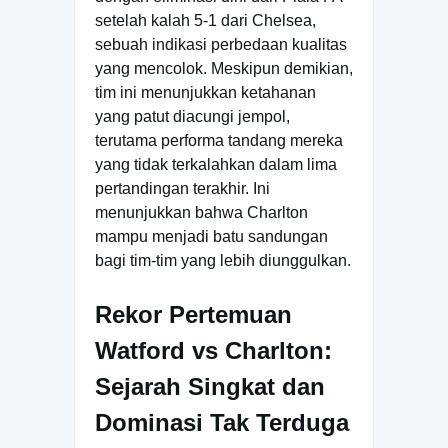
setelah kalah 5-1 dari Chelsea,
sebuah indikasi perbedaan kualitas
yang mencolok. Meskipun demikian,
tim ini menunjukkan ketahanan
yang patut diacungi jempol,
terutama performa tandang mereka
yang tidak terkalahkan dalam lima
pertandingan terakhir. Ini
menunjukkan bahwa Charlton
mampu menjadi batu sandungan
bagi tim-tim yang lebih diunggulkan.
Rekor Pertemuan
Watford vs Charlton:
Sejarah Singkat dan
Dominasi Tak Terduga