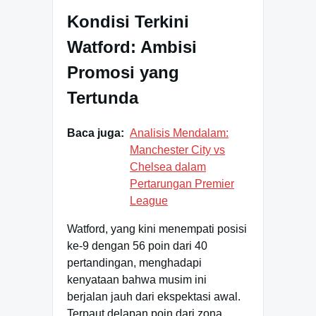
Kondisi Terkini
Watford: Ambisi
Promosi yang
Tertunda
Baca juga:
Analisis Mendalam:
Manchester City vs
Chelsea dalam
Pertarungan Premier
League
Watford, yang kini menempati posisi
ke-9 dengan 56 poin dari 40
pertandingan, menghadapi
kenyataan bahwa musim ini
berjalan jauh dari ekspektasi awal.
Terpaut delapan poin dari zona