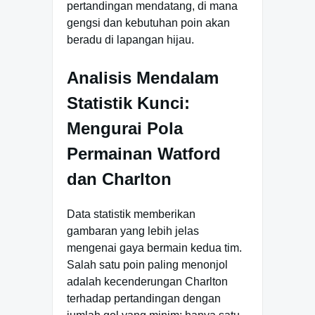
pertandingan mendatang, di mana
gengsi dan kebutuhan poin akan
beradu di lapangan hijau.
Analisis Mendalam
Statistik Kunci:
Mengurai Pola
Permainan Watford
dan Charlton
Data statistik memberikan
gambaran yang lebih jelas
mengenai gaya bermain kedua tim.
Salah satu poin paling menonjol
adalah kecenderungan Charlton
terhadap pertandingan dengan