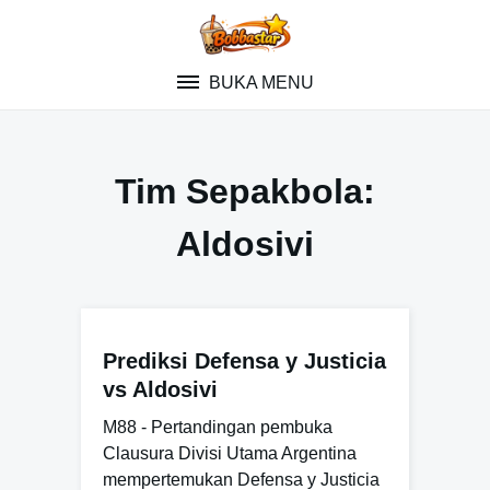
Skip
to
content
BUKA MENU
Tim Sepakbola:
Aldosivi
Prediksi Defensa y Justicia
vs Aldosivi
M88 - Pertandingan pembuka
Clausura Divisi Utama Argentina
mempertemukan Defensa y Justicia