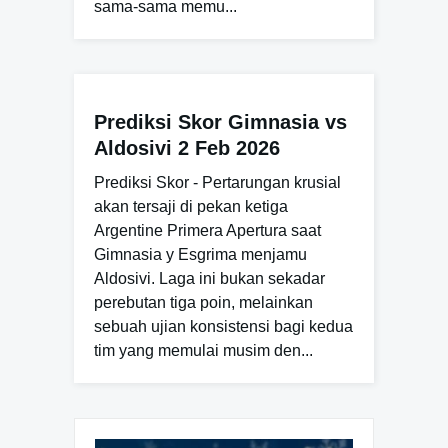
sama-sama memu...
Prediksi Skor Gimnasia vs
Aldosivi 2 Feb 2026
Prediksi Skor - Pertarungan krusial
akan tersaji di pekan ketiga
Argentine Primera Apertura saat
Gimnasia y Esgrima menjamu
Aldosivi. Laga ini bukan sekadar
perebutan tiga poin, melainkan
sebuah ujian konsistensi bagi kedua
tim yang memulai musim den...