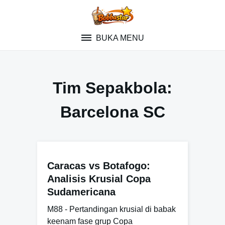
Skip
to
content
BUKA MENU
Tim Sepakbola:
Barcelona SC
Caracas vs Botafogo:
Analisis Krusial Copa
Sudamericana
M88 - Pertandingan krusial di babak
keenam fase grup Copa