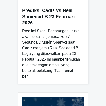
Prediksi Cadiz vs Real
Sociedad B 23 Februari
2026
Prediksi Skor - Pertarungan krusial
akan tersaji di jornada ke-27
Segunda División Spanyol saat
Cadiz menjamu Real Sociedad B.
Laga yang dijadwalkan pada 23
Februari 2026 ini mempertemukan
dua tim dengan ambisi yang
bertolak belakang. Tuan rumah
berj...