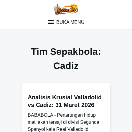
Skip
to
content
BUKA MENU
Tim Sepakbola:
Cadiz
Analisis Krusial Valladolid
vs Cadiz: 31 Maret 2026
BABABOLA - Pertarungan hidup
mati akan tersaji di divisi Segunda
Spanyol kala Real Valladolid