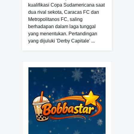
kualifikasi Copa Sudamericana saat
dua rival sekota, Caracas FC dan
Metropolitanos FC, saling
berhadapan dalam laga tunggal
yang menentukan. Pertandingan
yang dijuluki 'Derby Capitale' ...