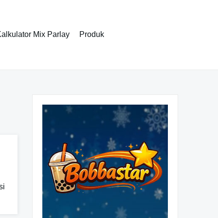
alkulator Mix Parlay
Produk
si