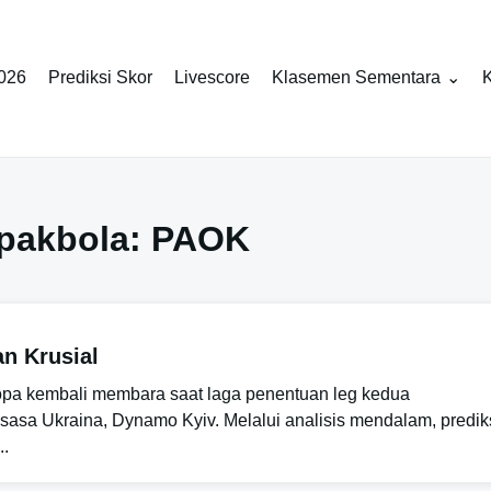
2026
Prediksi Skor
Livescore
Klasemen Sementara
K
pakbola:
PAOK
n Krusial
uropa kembali membara saat laga penentuan leg kedua
sa Ukraina, Dynamo Kyiv. Melalui analisis mendalam, predik
..