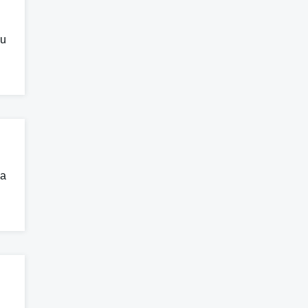
mu
La