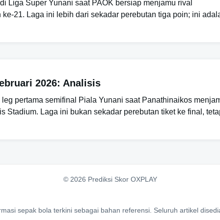
i di Liga Super Yunani saat PAOK bersiap menjamu rival
ke-21. Laga ini lebih dari sekadar perebutan tiga poin; ini adal
bruari 2026: Analisis
di leg pertama semifinal Piala Yunani saat Panathinaikos menja
s Stadium. Laga ini bukan sekadar perebutan tiket ke final, teta
© 2026 Prediksi Skor OXPLAY
rmasi sepak bola terkini sebagai bahan referensi. Seluruh artikel dis