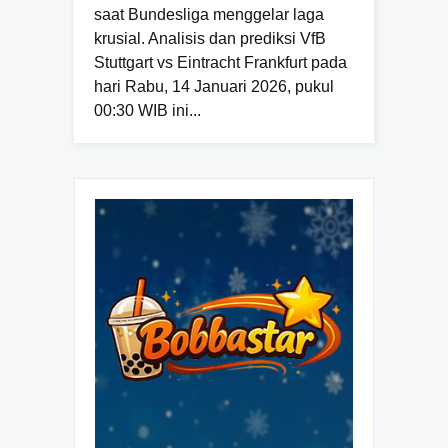
saat Bundesliga menggelar laga
krusial. Analisis dan prediksi VfB
Stuttgart vs Eintracht Frankfurt pada
hari Rabu, 14 Januari 2026, pukul
00:30 WIB ini...