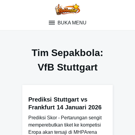
Skip
to
content
BUKA MENU
Tim Sepakbola:
VfB Stuttgart
Prediksi Stuttgart vs
Frankfurt 14 Januari 2026
Prediksi Skor - Pertarungan sengit
memperebutkan tiket ke kompetisi
Eropa akan tersaji di MHPArena