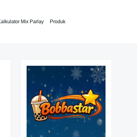
alkulator Mix Parlay
Produk