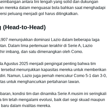
seimbangan antara lini tengah yang solid dan dukungan
ian mereka dalam menguasai bola bahkan saat menghadapi
ersi peluang menjadi gol harus ditingkatkan.
 (Head-to-Head)
1907 menunjukkan dominasi Lazio dalam beberapa laga
tan. Dalam lima pertemuan terakhir di Serie A, Lazio
khir imbang, dan satu dimenangkan oleh Como.
 Agustus 2025 menjadi pengingat penting bahwa tim
il tersebut menunjukkan kapasitas mereka untuk memberikan
diri. Namun, Lazio juga pernah mencukur Como 5-1 dan 3-0,
tas untuk menghancurkan pertahanan lawan.
an, kondisi tim dan dinamika Serie A musim ini seringkali
 tim telah mengalami evolusi, baik dari segi skuad maupun
 baru dalam rivalitas mereka.