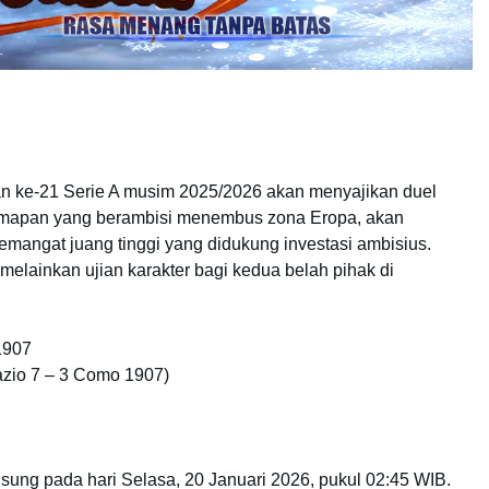
n ke-21 Serie A musim 2025/2026 akan menyajikan duel
im mapan yang berambisi menembus zona Eropa, akan
angat juang tinggi yang didukung investasi ambisius.
 melainkan ujian karakter bagi kedua belah pihak di
1907
azio 7 – 3 Como 1907)
gsung pada hari Selasa, 20 Januari 2026, pukul 02:45 WIB.