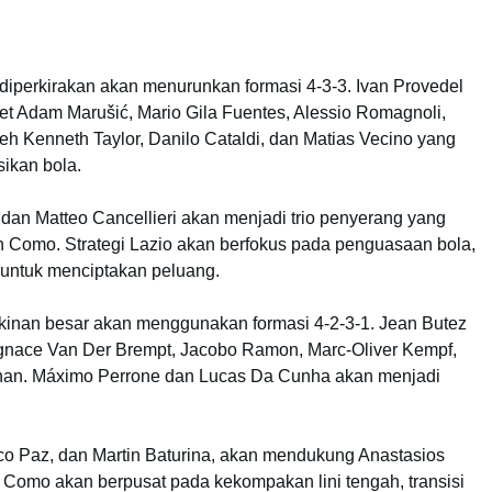
 diperkirakan akan menurunkan formasi 4-3-3. Ivan Provedel
et Adam Marušić, Mario Gila Fuentes, Alessio Romagnoli,
oleh Kenneth Taylor, Danilo Cataldi, dan Matias Vecino yang
ikan bola.
n, dan Matteo Cancellieri akan menjadi trio penyerang yang
omo. Strategi Lazio akan berfokus pada penguasaan bola,
p untuk menciptakan peluang.
nan besar akan menggunakan formasi 4-2-3-1. Jean Butez
gnace Van Der Brempt, Jacobo Ramon, Marc-Oliver Kempf,
anan. Máximo Perrone dan Lucas Da Cunha akan menjadi
co Paz, dan Martin Baturina, akan mendukung Anastasios
 Como akan berpusat pada kekompakan lini tengah, transisi