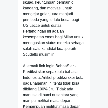
skuad, keuntungan bermain di
kandang, dan motivasi untuk
mengejar gelar juara menjadi
pembeda yang terlalu besar bagi
US Lecce untuk diatasi.
Pertandingan ini adalah
kesempatan emas bagi Milan untuk
menegaskan status mereka sebagai
salah satu kandidat kuat peraih
Scudetto musim ini.
Alternatif link login BobbaStar -
Prediksi skor sepakbola bahasa
Indonesia. Artikel prediksi skor bola
pada halaman ini tentu tidak bisa
dibilang 100% Jitu. Tidak ada
manusia di bumi nusantara yang
mampu melihat masa depan.
Kemampuan melihat masa depan