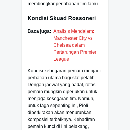
membongkar pertahanan tim tamu.
Kondisi Skuad Rossoneri
Baca juga:
Analisis Mendalam:
Manchester City vs
Chelsea dalam
Pertarungan Premier
League
Kondisi kebugaran pemain menjadi
perhatian utama bagi staf pelatih.
Dengan jadwal yang padat, rotasi
pemain mungkin diperlukan untuk
menjaga kesegaran tim. Namun,
untuk laga sepenting ini, Pioli
diperkirakan akan menurunkan
komposisi terbaiknya. Kehadiran
pemain kunci di lini belakang,