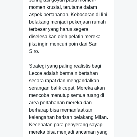
momen krusial, terutama dalam
aspek pertahanan. Kebocoran di lini
belakang menjadi pekerjaan rumah
terbesar yang harus segera
diselesaikan oleh pelatih mereka
jika ingin mencuri poin dari San
Siro.
Strategi yang paling realistis bagi
Lecce adalah bermain bertahan
secara rapat dan mengandalkan
serangan balik cepat. Mereka akan
mencoba menutup semua ruang di
area pertahanan mereka dan
berharap bisa memanfaatkan
kelengahan barisan belakang Milan.
Kecepatan para penyerang sayap
mereka bisa menjadi ancaman yang