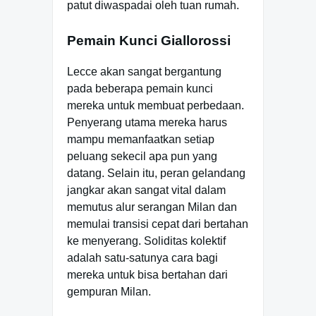
patut diwaspadai oleh tuan rumah.
Pemain Kunci Giallorossi
Lecce akan sangat bergantung
pada beberapa pemain kunci
mereka untuk membuat perbedaan.
Penyerang utama mereka harus
mampu memanfaatkan setiap
peluang sekecil apa pun yang
datang. Selain itu, peran gelandang
jangkar akan sangat vital dalam
memutus alur serangan Milan dan
memulai transisi cepat dari bertahan
ke menyerang. Soliditas kolektif
adalah satu-satunya cara bagi
mereka untuk bisa bertahan dari
gempuran Milan.