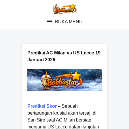
Skip
to
content
BUKA MENU
Prediksi AC Milan vs US Lecce 19
Januari 2026
Prediksi Skor
–
Sebuah
pertarungan krusial akan tersaji di
San Siro saat AC Milan bersiap
menjamu US Lecce dalam lanjutan