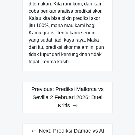
ditemukan. Kita rangkum, dan kami
coba berikan analisa prediksi skor.
Kalau kita bisa bikin prediksi skor
jitu 100%, mana mau kami bagi
Kamu gratis. Tentu kami sendiri
yang sudah jadi kaya raya. Maka
dari itu, prediksi skor malam ini pun
tidak luput dari kemungkinan tidak
tepat. Terima kasih.
Navigasi
Previous:
Prediksi Mallorca vs
pos
Sevilla 2 Februari 2026: Duel
Kritis
Next:
Prediksi Damac vs Al