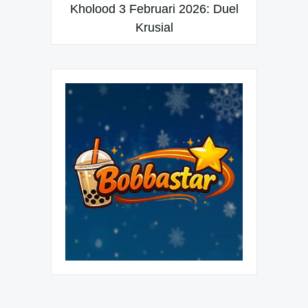
Kholood 3 Februari 2026: Duel
Krusial