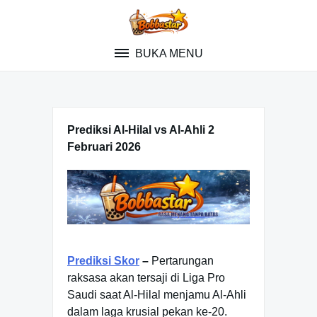
Skip
to
content
BUKA MENU
Prediksi Al-Hilal vs Al-Ahli 2
Februari 2026
Prediksi Skor
–
Pertarungan
raksasa akan tersaji di Liga Pro
Saudi saat Al-Hilal menjamu Al-Ahli
dalam laga krusial pekan ke-20.