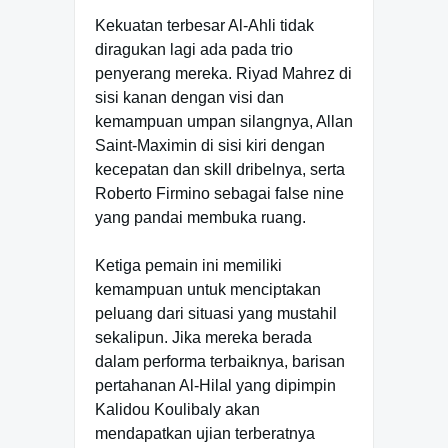
Kekuatan terbesar Al-Ahli tidak
diragukan lagi ada pada trio
penyerang mereka. Riyad Mahrez di
sisi kanan dengan visi dan
kemampuan umpan silangnya, Allan
Saint-Maximin di sisi kiri dengan
kecepatan dan skill dribelnya, serta
Roberto Firmino sebagai false nine
yang pandai membuka ruang.
Ketiga pemain ini memiliki
kemampuan untuk menciptakan
peluang dari situasi yang mustahil
sekalipun. Jika mereka berada
dalam performa terbaiknya, barisan
pertahanan Al-Hilal yang dipimpin
Kalidou Koulibaly akan
mendapatkan ujian terberatnya