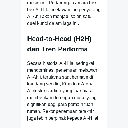
musim ini. Pertarungan antara bek-
bek Al-Hilal melawan trio penyerang
Al-Ahli akan menjadi salah satu
duel kunci dalam laga ini.
Head-to-Head (H2H)
dan Tren Performa
Secara historis, Al-Hilal seringkali
mendominasi pertemuan melawan
Al-Ahli, terutama saat bermain di
kandang sendiri, Kingdom Arena.
Atmosfer stadion yang luar biasa
memberikan dorongan moral yang
signifikan bagi para pemain tuan
rumah. Rekor pertemuan terakhir
juga lebih berpihak kepada Al-Hilal.