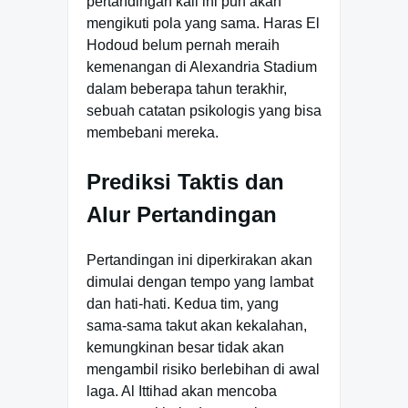
pertandingan kali ini pun akan
mengikuti pola yang sama. Haras El
Hodoud belum pernah meraih
kemenangan di Alexandria Stadium
dalam beberapa tahun terakhir,
sebuah catatan psikologis yang bisa
membebani mereka.
Prediksi Taktis dan
Alur Pertandingan
Pertandingan ini diperkirakan akan
dimulai dengan tempo yang lambat
dan hati-hati. Kedua tim, yang
sama-sama takut akan kekalahan,
kemungkinan besar tidak akan
mengambil risiko berlebihan di awal
laga. Al Ittihad akan mencoba