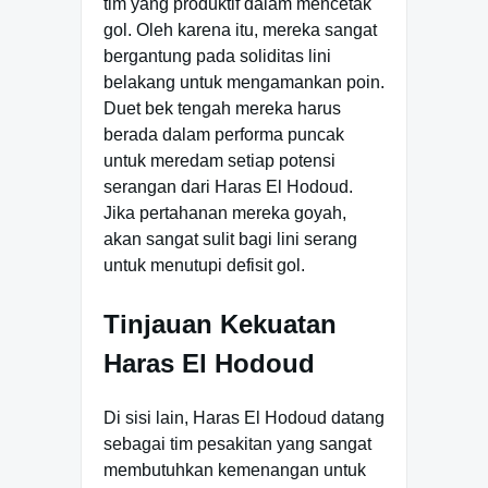
tim yang produktif dalam mencetak
gol. Oleh karena itu, mereka sangat
bergantung pada soliditas lini
belakang untuk mengamankan poin.
Duet bek tengah mereka harus
berada dalam performa puncak
untuk meredam setiap potensi
serangan dari Haras El Hodoud.
Jika pertahanan mereka goyah,
akan sangat sulit bagi lini serang
untuk menutupi defisit gol.
Tinjauan Kekuatan
Haras El Hodoud
Di sisi lain, Haras El Hodoud datang
sebagai tim pesakitan yang sangat
membutuhkan kemenangan untuk