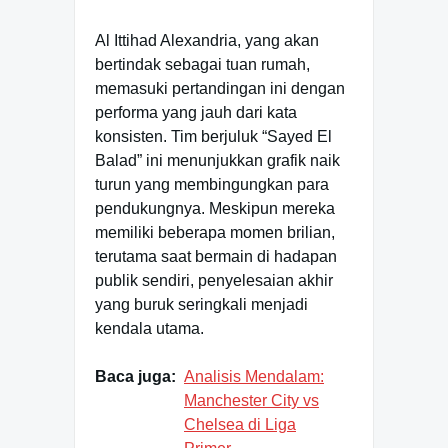
Al Ittihad Alexandria, yang akan
bertindak sebagai tuan rumah,
memasuki pertandingan ini dengan
performa yang jauh dari kata
konsisten. Tim berjuluk “Sayed El
Balad” ini menunjukkan grafik naik
turun yang membingungkan para
pendukungnya. Meskipun mereka
memiliki beberapa momen brilian,
terutama saat bermain di hadapan
publik sendiri, penyelesaian akhir
yang buruk seringkali menjadi
kendala utama.
Baca juga:
Analisis Mendalam:
Manchester City vs
Chelsea di Liga