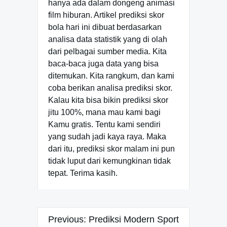
hanya ada dalam dongeng animasi
film hiburan. Artikel prediksi skor
bola hari ini dibuat berdasarkan
analisa data statistik yang di olah
dari pelbagai sumber media. Kita
baca-baca juga data yang bisa
ditemukan. Kita rangkum, dan kami
coba berikan analisa prediksi skor.
Kalau kita bisa bikin prediksi skor
jitu 100%, mana mau kami bagi
Kamu gratis. Tentu kami sendiri
yang sudah jadi kaya raya. Maka
dari itu, prediksi skor malam ini pun
tidak luput dari kemungkinan tidak
tepat. Terima kasih.
Navigasi
Previous:
Prediksi Modern Sport