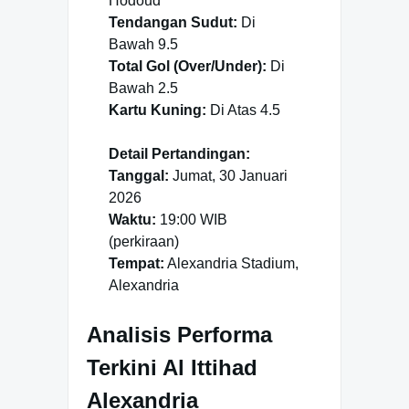
Hodoud
Tendangan Sudut:
Di
Bawah 9.5
Total Gol (Over/Under):
Di
Bawah 2.5
Kartu Kuning:
Di Atas 4.5
Detail Pertandingan:
Tanggal:
Jumat, 30 Januari
2026
Waktu:
19:00 WIB
(perkiraan)
Tempat:
Alexandria Stadium,
Alexandria
Analisis Performa
Terkini Al Ittihad
Alexandria