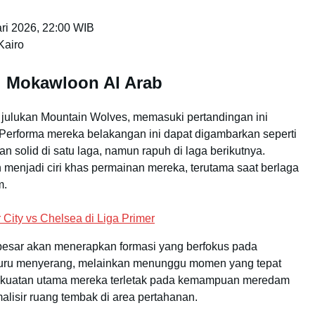
ri 2026, 22:00 WIB
Kairo
Al Mokawloon Al Arab
 julukan Mountain Wolves, memasuki pertandingan ini
 Performa mereka belakangan ini dapat digambarkan seperti
 solid di satu laga, namun rapuh di laga berikutnya.
menjadi ciri khas permainan mereka, terutama saat berlaga
m.
City vs Chelsea di Liga Primer
 besar akan menerapkan formasi yang berfokus pada
buru menyerang, melainkan menunggu momen yang tepat
Kekuatan utama mereka terletak pada kemampuan meredam
malisir ruang tembak di area pertahanan.