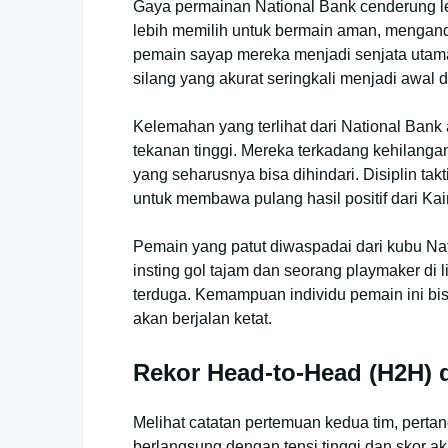
Gaya permainan National Bank cenderung le
lebih memilih untuk bermain aman, menganda
pemain sayap mereka menjadi senjata uta
silang yang akurat seringkali menjadi awal
Kelemahan yang terlihat dari National Bank 
tekanan tinggi. Mereka terkadang kehilangan
yang seharusnya bisa dihindari. Disiplin ta
untuk membawa pulang hasil positif dari Kai
Pemain yang patut diwaspadai dari kubu Na
insting gol tajam dan seorang playmaker d
terduga. Kemampuan individu pemain ini bi
akan berjalan ketat.
Rekor Head-to-Head (H2H) d
Melihat catatan pertemuan kedua tim, perta
berlangsung dengan tensi tinggi dan skor ak