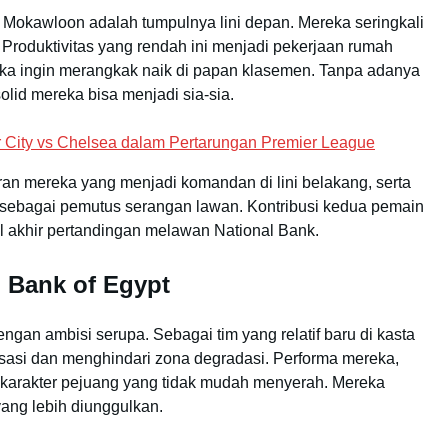
Mokawloon adalah tumpulnya lini depan. Mereka seringkali
 Produktivitas yang rendah ini menjadi pekerjaan rumah
reka ingin merangkak naik di papan klasemen. Tanpa adanya
olid mereka bisa menjadi sia-sia.
 City vs Chelsea dalam Pertarungan Premier League
teran mereka yang menjadi komandan di lini belakang, serta
 sebagai pemutus serangan lawan. Kontribusi kedua pemain
il akhir pertandingan melawan National Bank.
l Bank of Egypt
dengan ambisi serupa. Sebagai tim yang relatif baru di kasta
lisasi dan menghindari zona degradasi. Performa mereka,
 karakter pejuang yang tidak mudah menyerah. Mereka
yang lebih diunggulkan.