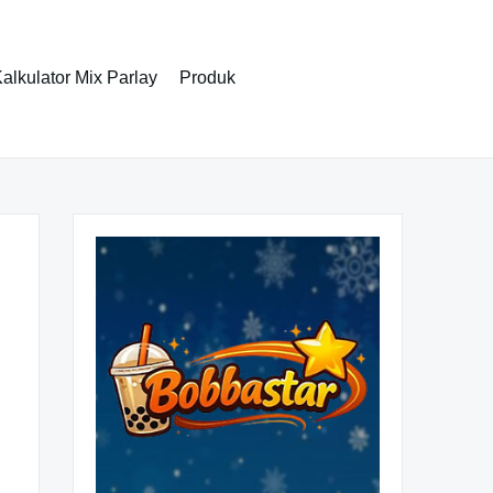
alkulator Mix Parlay
Produk