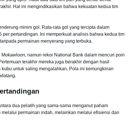
khir. Hal ini mengindikasikan bahwa kekuatan kedua tim
enderung minim gol. Rata-rata gol yang tercipta dalam
 per pertandingan. Ini memperkuat analisis bahwa kedua tim
 daripada permainan menyerang yang terbuka.
l Mokawloon, namun rekor National Bank dalam mencuri poin
Pertemuan terakhir mereka juga berakhir dengan hasil
 kubu untuk saling mengalahkan. Pola ini kemungkinan
ndatang.
Pertandingan
i antara dua pelatih yang sama-sama menganut paham
melalui permainan indah, melainkan melalui efisiensi dan