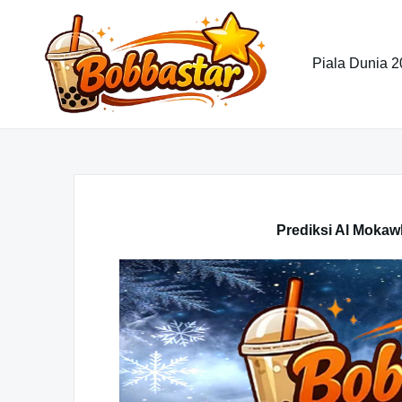
Skip
to
content
Piala Dunia 
Prediksi Al Mokaw