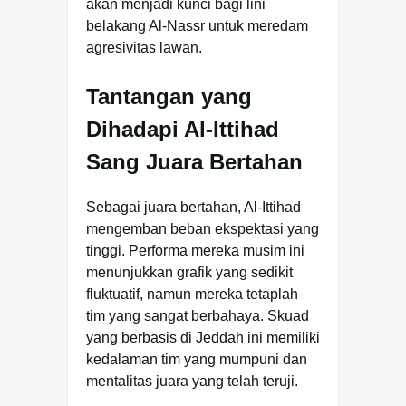
akan menjadi kunci bagi lini
belakang Al-Nassr untuk meredam
agresivitas lawan.
Tantangan yang
Dihadapi Al-Ittihad
Sang Juara Bertahan
Sebagai juara bertahan, Al-Ittihad
mengemban beban ekspektasi yang
tinggi. Performa mereka musim ini
menunjukkan grafik yang sedikit
fluktuatif, namun mereka tetaplah
tim yang sangat berbahaya. Skuad
yang berbasis di Jeddah ini memiliki
kedalaman tim yang mumpuni dan
mentalitas juara yang telah teruji.