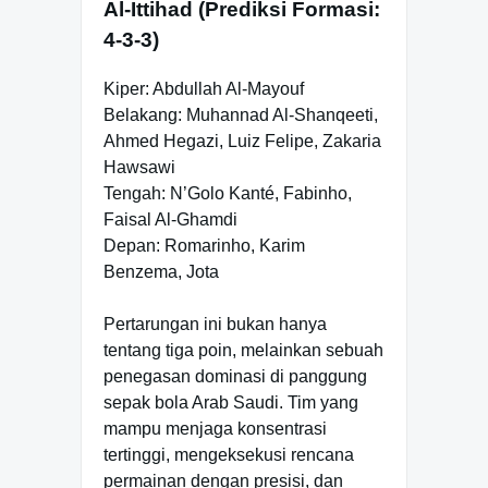
Al-Ittihad (Prediksi Formasi:
4-3-3)
Kiper: Abdullah Al-Mayouf
Belakang: Muhannad Al-Shanqeeti,
Ahmed Hegazi, Luiz Felipe, Zakaria
Hawsawi
Tengah: N’Golo Kanté, Fabinho,
Faisal Al-Ghamdi
Depan: Romarinho, Karim
Benzema, Jota
Pertarungan ini bukan hanya
tentang tiga poin, melainkan sebuah
penegasan dominasi di panggung
sepak bola Arab Saudi. Tim yang
mampu menjaga konsentrasi
tertinggi, mengeksekusi rencana
permainan dengan presisi, dan