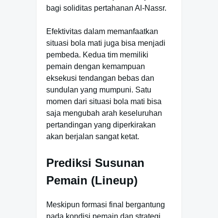
bagi soliditas pertahanan Al-Nassr.
Efektivitas dalam memanfaatkan
situasi bola mati juga bisa menjadi
pembeda. Kedua tim memiliki
pemain dengan kemampuan
eksekusi tendangan bebas dan
sundulan yang mumpuni. Satu
momen dari situasi bola mati bisa
saja mengubah arah keseluruhan
pertandingan yang diperkirakan
akan berjalan sangat ketat.
Prediksi Susunan
Pemain (Lineup)
Meskipun formasi final bergantung
pada kondisi pemain dan strategi