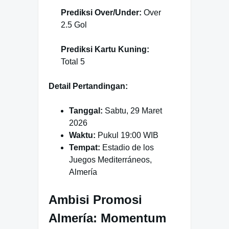
Prediksi Over/Under:
Over
2.5 Gol
Prediksi Kartu Kuning:
Total 5
Detail Pertandingan:
Tanggal:
Sabtu, 29 Maret
2026
Waktu:
Pukul 19:00 WIB
Tempat:
Estadio de los
Juegos Mediterráneos,
Almería
Ambisi Promosi
Almería: Momentum