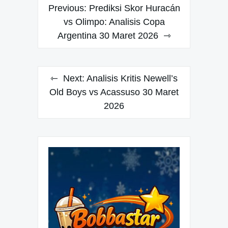
Navigasi
Previous:
Prediksi Skor Huracán
pos
vs Olimpo: Analisis Copa
Argentina 30 Maret 2026
Next:
Analisis Kritis Newell’s
Old Boys vs Acassuso 30 Maret
2026