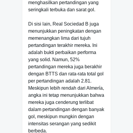
menghasilkan pertandingan yang
seringkali terbuka dan sarat gol.
Di sisi lain, Real Sociedad B juga
menunjukkan peningkatan dengan
memenangkan lima dari tujuh
pertandingan terakhir mereka. Ini
adalah bukti perbaikan performa
yang solid. Namun, 52%
pertandingan mereka juga berakhir
dengan BTTS dan rata-rata total gol
per pertandingan adalah 2.81.
Meskipun lebih rendah dari Almería,
angka ini tetap menunjukkan bahwa
mereka juga cenderung terlibat
dalam pertandingan dengan banyak
gol, meskipun mungkin dengan
intensitas serangan yang sedikit
berbeda.