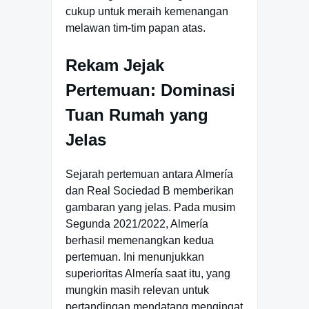
cukup untuk meraih kemenangan
melawan tim-tim papan atas.
Rekam Jejak
Pertemuan: Dominasi
Tuan Rumah yang
Jelas
Sejarah pertemuan antara Almería
dan Real Sociedad B memberikan
gambaran yang jelas. Pada musim
Segunda 2021/2022, Almería
berhasil memenangkan kedua
pertemuan. Ini menunjukkan
superioritas Almería saat itu, yang
mungkin masih relevan untuk
pertandingan mendatang mengingat