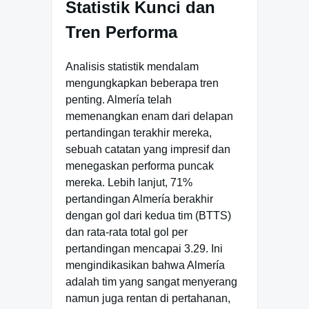
Statistik Kunci dan
Tren Performa
Analisis statistik mendalam
mengungkapkan beberapa tren
penting. Almería telah
memenangkan enam dari delapan
pertandingan terakhir mereka,
sebuah catatan yang impresif dan
menegaskan performa puncak
mereka. Lebih lanjut, 71%
pertandingan Almería berakhir
dengan gol dari kedua tim (BTTS)
dan rata-rata total gol per
pertandingan mencapai 3.29. Ini
mengindikasikan bahwa Almería
adalah tim yang sangat menyerang
namun juga rentan di pertahanan,