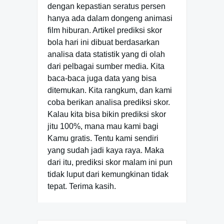
dengan kepastian seratus persen
hanya ada dalam dongeng animasi
film hiburan. Artikel prediksi skor
bola hari ini dibuat berdasarkan
analisa data statistik yang di olah
dari pelbagai sumber media. Kita
baca-baca juga data yang bisa
ditemukan. Kita rangkum, dan kami
coba berikan analisa prediksi skor.
Kalau kita bisa bikin prediksi skor
jitu 100%, mana mau kami bagi
Kamu gratis. Tentu kami sendiri
yang sudah jadi kaya raya. Maka
dari itu, prediksi skor malam ini pun
tidak luput dari kemungkinan tidak
tepat. Terima kasih.