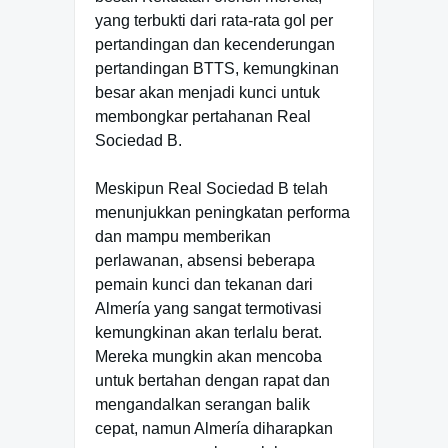
yang terbukti dari rata-rata gol per
pertandingan dan kecenderungan
pertandingan BTTS, kemungkinan
besar akan menjadi kunci untuk
membongkar pertahanan Real
Sociedad B.
Meskipun Real Sociedad B telah
menunjukkan peningkatan performa
dan mampu memberikan
perlawanan, absensi beberapa
pemain kunci dan tekanan dari
Almería yang sangat termotivasi
kemungkinan akan terlalu berat.
Mereka mungkin akan mencoba
untuk bertahan dengan rapat dan
mengandalkan serangan balik
cepat, namun Almería diharapkan