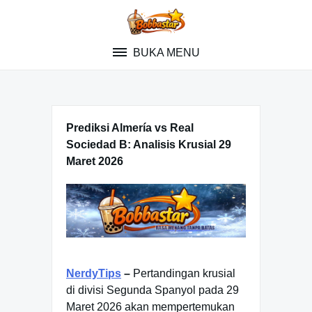
Skip
to
content
BUKA MENU
Prediksi Almería vs Real
Sociedad B: Analisis Krusial 29
Maret 2026
NerdyTips
–
Pertandingan krusial
di divisi Segunda Spanyol pada 29
Maret 2026 akan mempertemukan