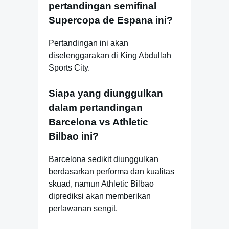
pertandingan semifinal
Supercopa de Espana ini?
Pertandingan ini akan
diselenggarakan di King Abdullah
Sports City.
Siapa yang diunggulkan
dalam pertandingan
Barcelona vs Athletic
Bilbao ini?
Barcelona sedikit diunggulkan
berdasarkan performa dan kualitas
skuad, namun Athletic Bilbao
diprediksi akan memberikan
perlawanan sengit.