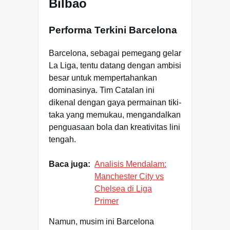
Bilbao
Performa Terkini Barcelona
Barcelona, sebagai pemegang gelar
La Liga, tentu datang dengan ambisi
besar untuk mempertahankan
dominasinya. Tim Catalan ini
dikenal dengan gaya permainan tiki-
taka yang memukau, mengandalkan
penguasaan bola dan kreativitas lini
tengah.
Baca juga:
Analisis Mendalam:
Manchester City vs
Chelsea di Liga
Primer
Namun, musim ini Barcelona