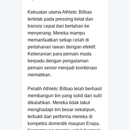
Kekuatan utama Athletic Bilbao
terletak pada pressing ketat dan
transisi cepat dari bertahan ke
menyerang. Mereka mampu
memanfaatkan setiap celah di
pertahanan lawan dengan efektif.
Keberanian para pemain muda
berpadu dengan pengalaman
pemain senior menjadi kombinasi
mematikan.
Pelatih Athletic Bilbao telah berhasil
membangun tim yang solid dan sulit
dikalahkan. Mereka tidak takut
menghadapi tim besar sekalipun,
terbukti dari performa mereka di
kompetisi domestik maupun Eropa.