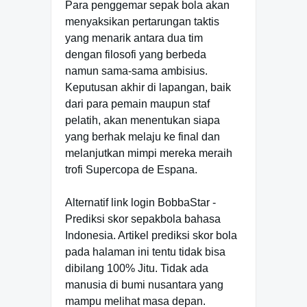
Para penggemar sepak bola akan
menyaksikan pertarungan taktis
yang menarik antara dua tim
dengan filosofi yang berbeda
namun sama-sama ambisius.
Keputusan akhir di lapangan, baik
dari para pemain maupun staf
pelatih, akan menentukan siapa
yang berhak melaju ke final dan
melanjutkan mimpi mereka meraih
trofi Supercopa de Espana.
Alternatif link login BobbaStar -
Prediksi skor sepakbola bahasa
Indonesia. Artikel prediksi skor bola
pada halaman ini tentu tidak bisa
dibilang 100% Jitu. Tidak ada
manusia di bumi nusantara yang
mampu melihat masa depan.