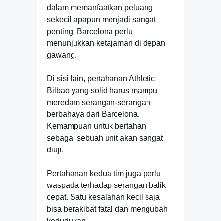
dalam memanfaatkan peluang
sekecil apapun menjadi sangat
penting. Barcelona perlu
menunjukkan ketajaman di depan
gawang.
Di sisi lain, pertahanan Athletic
Bilbao yang solid harus mampu
meredam serangan-serangan
berbahaya dari Barcelona.
Kemampuan untuk bertahan
sebagai sebuah unit akan sangat
diuji.
Pertahanan kedua tim juga perlu
waspada terhadap serangan balik
cepat. Satu kesalahan kecil saja
bisa berakibat fatal dan mengubah
kedudukan.