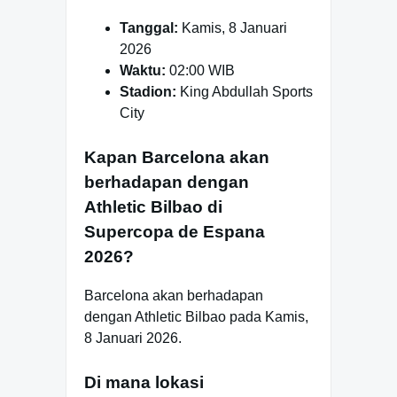
Tanggal:
Kamis, 8 Januari
2026
Waktu:
02:00 WIB
Stadion:
King Abdullah Sports
City
Kapan Barcelona akan
berhadapan dengan
Athletic Bilbao di
Supercopa de Espana
2026?
Barcelona akan berhadapan
dengan Athletic Bilbao pada Kamis,
8 Januari 2026.
Di mana lokasi