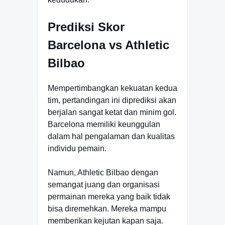
Prediksi Skor
Barcelona vs Athletic
Bilbao
Mempertimbangkan kekuatan kedua
tim, pertandingan ini diprediksi akan
berjalan sangat ketat dan minim gol.
Barcelona memiliki keunggulan
dalam hal pengalaman dan kualitas
individu pemain.
Namun, Athletic Bilbao dengan
semangat juang dan organisasi
permainan mereka yang baik tidak
bisa diremehkan. Mereka mampu
memberikan kejutan kapan saja.