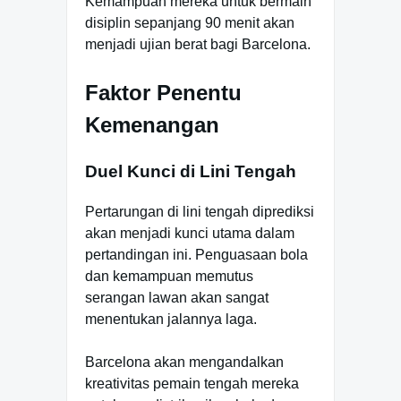
Kemampuan mereka untuk bermain
disiplin sepanjang 90 menit akan
menjadi ujian berat bagi Barcelona.
Faktor Penentu
Kemenangan
Duel Kunci di Lini Tengah
Pertarungan di lini tengah diprediksi
akan menjadi kunci utama dalam
pertandingan ini. Penguasaan bola
dan kemampuan memutus
serangan lawan akan sangat
menentukan jalannya laga.
Barcelona akan mengandalkan
kreativitas pemain tengah mereka