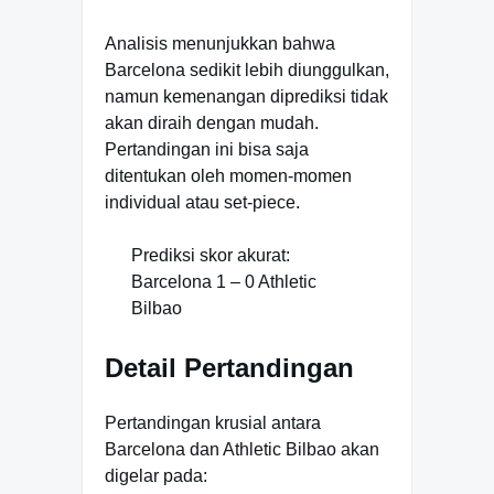
Analisis menunjukkan bahwa
Barcelona sedikit lebih diunggulkan,
namun kemenangan diprediksi tidak
akan diraih dengan mudah.
Pertandingan ini bisa saja
ditentukan oleh momen-momen
individual atau set-piece.
Prediksi skor akurat:
Barcelona 1 – 0 Athletic
Bilbao
Detail Pertandingan
Pertandingan krusial antara
Barcelona dan Athletic Bilbao akan
digelar pada: