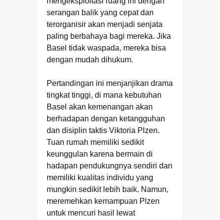
mengeksploitasi ruang ini dengan
serangan balik yang cepat dan
terorganisir akan menjadi senjata
paling berbahaya bagi mereka. Jika
Basel tidak waspada, mereka bisa
dengan mudah dihukum.
Pertandingan ini menjanjikan drama
tingkat tinggi, di mana kebutuhan
Basel akan kemenangan akan
berhadapan dengan ketangguhan
dan disiplin taktis Viktoria Plzen.
Tuan rumah memiliki sedikit
keunggulan karena bermain di
hadapan pendukungnya sendiri dan
memiliki kualitas individu yang
mungkin sedikit lebih baik. Namun,
meremehkan kemampuan Plzen
untuk mencuri hasil lewat