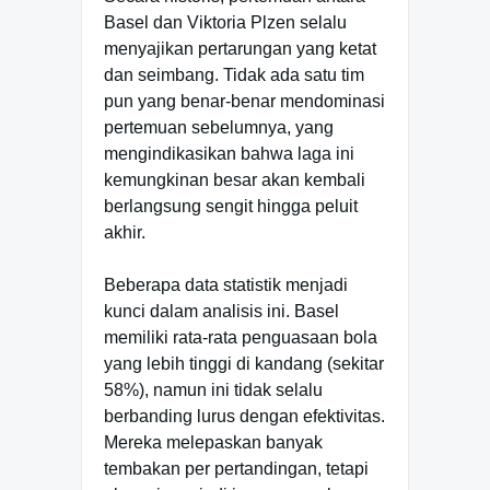
Basel dan Viktoria Plzen selalu
menyajikan pertarungan yang ketat
dan seimbang. Tidak ada satu tim
pun yang benar-benar mendominasi
pertemuan sebelumnya, yang
mengindikasikan bahwa laga ini
kemungkinan besar akan kembali
berlangsung sengit hingga peluit
akhir.
Beberapa data statistik menjadi
kunci dalam analisis ini. Basel
memiliki rata-rata penguasaan bola
yang lebih tinggi di kandang (sekitar
58%), namun ini tidak selalu
berbanding lurus dengan efektivitas.
Mereka melepaskan banyak
tembakan per pertandingan, tetapi