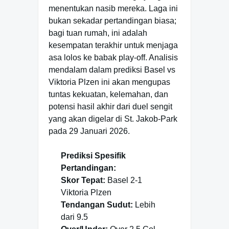
menentukan nasib mereka. Laga ini
bukan sekadar pertandingan biasa;
bagi tuan rumah, ini adalah
kesempatan terakhir untuk menjaga
asa lolos ke babak play-off. Analisis
mendalam dalam prediksi Basel vs
Viktoria Plzen ini akan mengupas
tuntas kekuatan, kelemahan, dan
potensi hasil akhir dari duel sengit
yang akan digelar di St. Jakob-Park
pada 29 Januari 2026.
Prediksi Spesifik
Pertandingan:
Skor Tepat:
Basel 2-1
Viktoria Plzen
Tendangan Sudut:
Lebih
dari 9.5