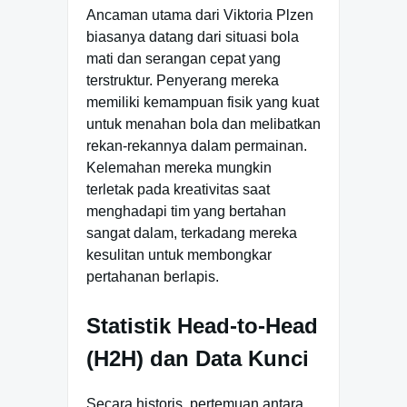
Ancaman utama dari Viktoria Plzen
biasanya datang dari situasi bola
mati dan serangan cepat yang
terstruktur. Penyerang mereka
memiliki kemampuan fisik yang kuat
untuk menahan bola dan melibatkan
rekan-rekannya dalam permainan.
Kelemahan mereka mungkin
terletak pada kreativitas saat
menghadapi tim yang bertahan
sangat dalam, terkadang mereka
kesulitan untuk membongkar
pertahanan berlapis.
Statistik Head-to-Head
(H2H) dan Data Kunci
Secara historis, pertemuan antara