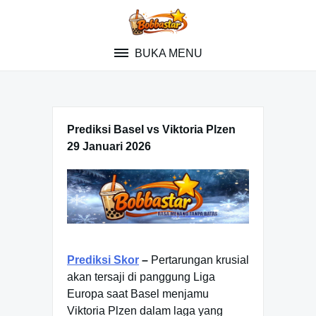
Skip
to
content
BUKA MENU
Prediksi Basel vs Viktoria Plzen
29 Januari 2026
Prediksi Skor
–
Pertarungan krusial
akan tersaji di panggung Liga
Europa saat Basel menjamu
Viktoria Plzen dalam laga yang