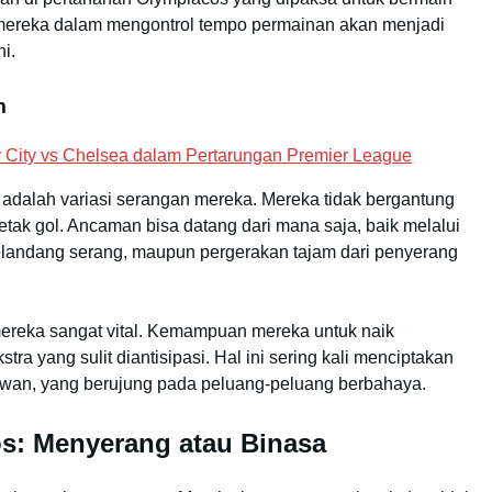
 mereka dalam mengontrol tempo permainan akan menjadi
i.
m
 City vs Chelsea dalam Pertarungan Premier League
 adalah variasi serangan mereka. Mereka tidak bergantung
tak gol. Ancaman bisa datang dari mana saja, baik melalui
gelandang serang, maupun pergerakan tajam dari penyerang
reka sangat vital. Kemampuan mereka untuk naik
 yang sulit diantisipasi. Hal ini sering kali menciptakan
lawan, yang berujung pada peluang-peluang berbahaya.
s: Menyerang atau Binasa