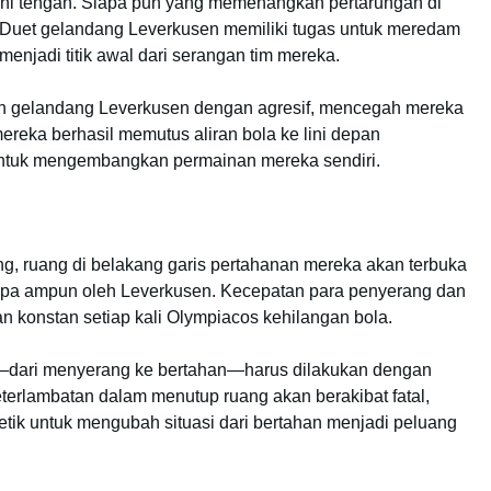
i lini tengah. Siapa pun yang memenangkan pertarungan di
. Duet gelandang Leverkusen memiliki tugas untuk meredam
 menjadi titik awal dari serangan tim mereka.
an gelandang Leverkusen dengan agresif, mencegah mereka
reka berhasil memutus aliran bola ke lini depan
untuk mengembangkan permainan mereka sendiri.
, ruang di belakang garis pertahanan mereka akan terbuka
 tanpa ampun oleh Leverkusen. Kecepatan para penyerang dan
konstan setiap kali Olympiacos kehilangan bola.
cos—dari menyerang ke bertahan—harus dilakukan dengan
keterlambatan dalam menutup ruang akan berakibat fatal,
tik untuk mengubah situasi dari bertahan menjadi peluang