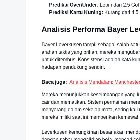
Prediksi Over/Under:
Lebih dari 2.5 Gol
Prediksi Kartu Kuning:
Kurang dari 4.5
Analisis Performa Bayer L
Bayer Leverkusen tampil sebagai salah satu
arahan taktis yang brilian, mereka mengub
untuk ditembus. Konsistensi adalah kata kun
hadapan pendukung sendiri.
Baca juga:
Analisis Mendalam: Manchester 
Mereka menunjukkan keseimbangan yang lua
cair dan mematikan. Sistem permainan merek
menyerang dalam sekejap mata, sering kal
mereka miliki saat ini memberikan kemewaha
Leverkusen kemungkinan besar akan mendo
dengan sabar mengalirkan bola, mencari ce