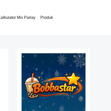
alkulator Mix Parlay
Produk