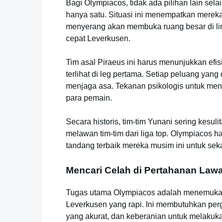
Bagi Olympiacos, tidak ada pilihan lain sel
hanya satu. Situasi ini menempatkan mereka 
menyerang akan membuka ruang besar di lin
cepat Leverkusen.
Tim asal Piraeus ini harus menunjukkan efi
terlihat di leg pertama. Setiap peluang yang
menjaga asa. Tekanan psikologis untuk menge
para pemain.
Secara historis, tim-tim Yunani sering kesul
melawan tim-tim dari liga top. Olympiacos 
tandang terbaik mereka musim ini untuk sek
Mencari Celah di Pertahanan Law
Tugas utama Olympiacos adalah menemukan
Leverkusen yang rapi. Ini membutuhkan pe
yang akurat, dan keberanian untuk melakuka