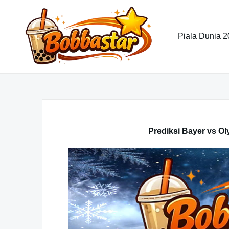
Skip
to
content
Piala Dunia 
Prediksi Bayer vs Ol