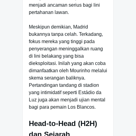
menjadi ancaman serius bagi lini
pertahanan lawan.
Meskipun demikian, Madrid
bukannya tanpa celah. Terkadang,
fokus mereka yang tinggi pada
penyerangan meninggalkan ruang
di lini belakang yang bisa
dieksploitasi. Inilah yang akan coba
dimanfaatkan oleh Mourinho melalui
skema serangan baliknya.
Pertandingan tandang di stadion
yang intimidatif seperti Estádio da
Luz juga akan menjadi ujian mental
bagi para pemain Los Blancos.
Head-to-Head (H2H)
dan Sejarah