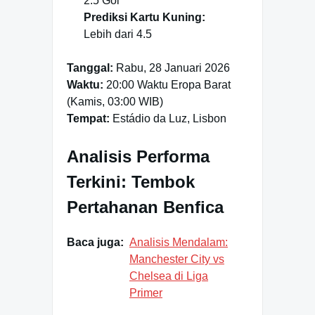
2.5 Gol
Prediksi Kartu Kuning:
Lebih dari 4.5
Tanggal:
Rabu, 28 Januari 2026
Waktu:
20:00 Waktu Eropa Barat
(Kamis, 03:00 WIB)
Tempat:
Estádio da Luz, Lisbon
Analisis Performa
Terkini: Tembok
Pertahanan Benfica
Baca juga:
Analisis Mendalam:
Manchester City vs
Chelsea di Liga
Primer