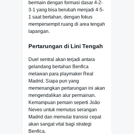
bermain dengan formasi dasar 4-2-
3-1 yang bisa berubah menjadi 4-5-
1 saat bertahan, dengan fokus
mempersempit ruang di area tengah
lapangan.
Pertarungan di Lini Tengah
Duel sentral akan terjadi antara
gelandang bertahan Benfica
melawan para playmaker Real
Madrid. Siapa pun yang
memenangkan pertarungan ini akan
mengendalikan alur permainan.
Kemampuan pemain seperti João
Neves untuk memutus serangan
Madrid dan memulai transisi cepat
akan sangat vital bagi strategi
Benfica.