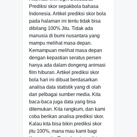
Prediksi skor sepakbola bahasa
Indonesia. Artikel prediksi skor bola
pada halaman ini tentu tidak bisa
dibilang 100% Jitu. Tidak ada
manusia di bumi nusantara yang
mampu melihat masa depan.
Kemampuan melihat masa depan
dengan kepastian seratus persen
hanya ada dalam dongeng animasi
film hiburan. Artikel prediksi skor
bola hari ini dibuat berdasarkan
analisa data statistik yang di olah
dari pelbagai sumber media. Kita
baca-baca juga data yang bisa
ditemukan. Kita rangkum, dan kami
coba berikan analisa prediksi skor.
Kalau kita bisa bikin prediksi skor
jitu 100%, mana mau kami bagi