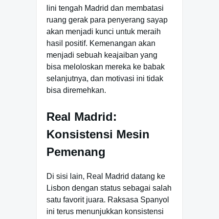
lini tengah Madrid dan membatasi
ruang gerak para penyerang sayap
akan menjadi kunci untuk meraih
hasil positif. Kemenangan akan
menjadi sebuah keajaiban yang
bisa meloloskan mereka ke babak
selanjutnya, dan motivasi ini tidak
bisa diremehkan.
Real Madrid:
Konsistensi Mesin
Pemenang
Di sisi lain, Real Madrid datang ke
Lisbon dengan status sebagai salah
satu favorit juara. Raksasa Spanyol
ini terus menunjukkan konsistensi