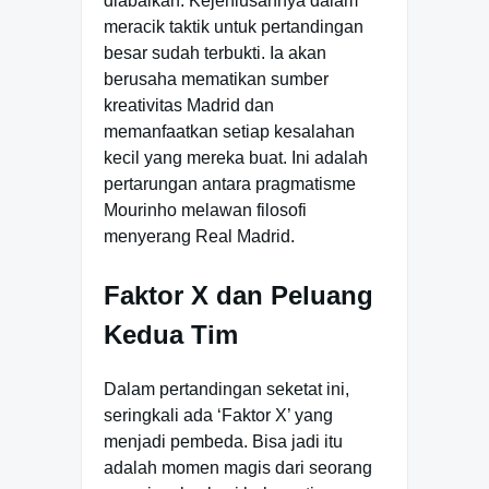
diabaikan. Kejeniusannya dalam
meracik taktik untuk pertandingan
besar sudah terbukti. Ia akan
berusaha mematikan sumber
kreativitas Madrid dan
memanfaatkan setiap kesalahan
kecil yang mereka buat. Ini adalah
pertarungan antara pragmatisme
Mourinho melawan filosofi
menyerang Real Madrid.
Faktor X dan Peluang
Kedua Tim
Dalam pertandingan seketat ini,
seringkali ada ‘Faktor X’ yang
menjadi pembeda. Bisa jadi itu
adalah momen magis dari seorang