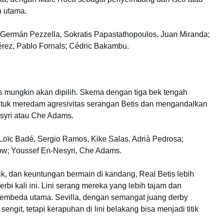
an utama.
l, Germán Pezzella, Sokratis Papastathopoulos, Juan Miranda;
érez, Pablo Fornals; Cédric Bakambu.
is mungkin akan dipilih. Skema dengan tiga bek tengah
 untuk meredam agresivitas serangan Betis dan mengandalkan
esyri atau Che Adams.
Loïc Badé, Sergio Ramos, Kike Salas, Adrià Pedrosa;
Sow; Youssef En-Nesyri, Che Adams.
stik, dan keuntungan bermain di kandang, Real Betis lebih
i kali ini. Lini serang mereka yang lebih tajam dan
 pembeda utama. Sevilla, dengan semangat juang derby
git, tetapi kerapuhan di lini belakang bisa menjadi titik