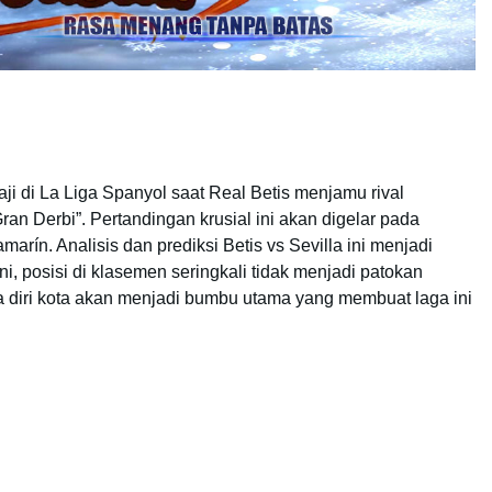
aji di La Liga Spanyol saat Real Betis menjamu rival
Gran Derbi”. Pertandingan krusial ini akan digelar pada
marín. Analisis dan prediksi Betis vs Sevilla ini menjadi
ni, posisi di klasemen seringkali tidak menjadi patokan
a diri kota akan menjadi bumbu utama yang membuat laga ini