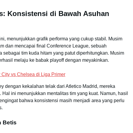
is: Konsistensi di Bawah Asuhan
ini, menunjukkan grafik performa yang cukup stabil. Musim
eenam dan mencapai final Conference League, sebuah
sebagai tim kuda hitam yang patut diperhitungkan. Musim
berhasil melaju ke babak playoff dengan meyakinkan.
City vs Chelsea di Liga Primer
 dengan kekalahan telak dari Atletico Madrid, mereka
 Hal ini menunjukkan mentalitas tim yang kuat. Namun, hasil
ngingat bahwa konsistensi masih menjadi area yang perlu
s.
 Betis