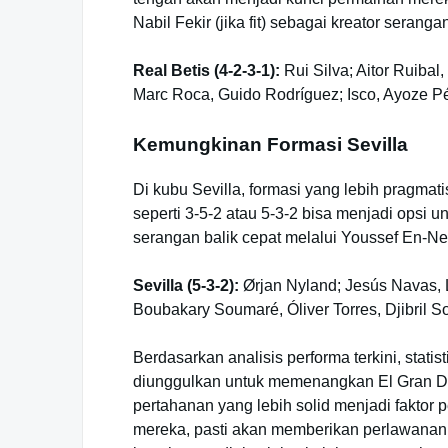
Nabil Fekir (jika fit) sebagai kreator serang
Real Betis (4-2-3-1):
Rui Silva; Aitor Ruiba
Marc Roca, Guido Rodríguez; Isco, Ayoze P
Kemungkinan Formasi Sevilla
Di kubu Sevilla, formasi yang lebih pragmat
seperti 3-5-2 atau 5-3-2 bisa menjadi opsi
serangan balik cepat melalui Youssef En-N
Sevilla (5-3-2):
Ørjan Nyland; Jesús Navas, 
Boubakary Soumaré, Óliver Torres, Djibril 
Berdasarkan analisis performa terkini, stati
diunggulkan untuk memenangkan El Gran Derb
pertahanan yang lebih solid menjadi faktor
mereka, pasti akan memberikan perlawanan sen