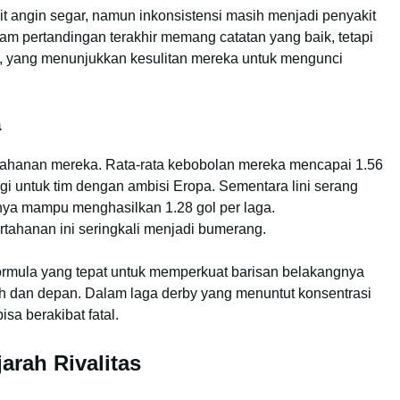
 angin segar, namun inkonsistensi masih menjadi penyakit
nam pertandingan terakhir memang catatan yang baik, tetapi
g, yang menunjukkan kesulitan mereka untuk mengunci
a
ertahanan mereka. Rata-rata kebobolan mereka mencapai 1.56
gi untuk tim dengan ambisi Eropa. Sementara lini serang
nya mampu menghasilkan 1.28 gol per laga.
tahanan ini seringkali menjadi bumerang.
ormula yang tepat untuk memperkuat barisan belakangnya
gah dan depan. Dalam laga derby yang menuntut konsentrasi
sa berakibat fatal.
arah Rivalitas