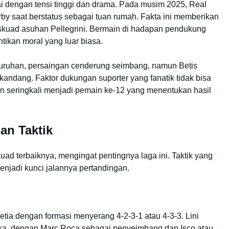
i dengan tensi tinggi dan drama. Pada musim 2025, Real
by saat berstatus sebagai tuan rumah. Fakta ini memberikan
 skuad asuhan Pellegrini. Bermain di hadapan pendukung
ntikan moral yang luar biasa.
luruhan, persaingan cenderung seimbang, namun Betis
 kandang. Faktor dukungan suporter yang fanatik tidak bisa
dan seringkali menjadi pemain ke-12 yang menentukan hasil
an Taktik
ad terbaiknya, mengingat pentingnya laga ini. Taktik yang
njadi kunci jalannya pertandingan.
etia dengan formasi menyerang 4-2-3-1 atau 4-3-3. Lini
ka, dengan Marc Roca sebagai penyeimbang dan Isco atau