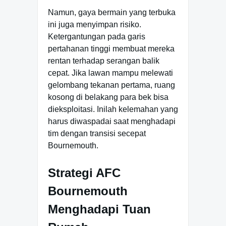
Namun, gaya bermain yang terbuka
ini juga menyimpan risiko.
Ketergantungan pada garis
pertahanan tinggi membuat mereka
rentan terhadap serangan balik
cepat. Jika lawan mampu melewati
gelombang tekanan pertama, ruang
kosong di belakang para bek bisa
dieksploitasi. Inilah kelemahan yang
harus diwaspadai saat menghadapi
tim dengan transisi secepat
Bournemouth.
Strategi AFC
Bournemouth
Menghadapi Tuan