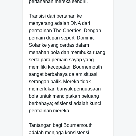
pertahanan mereka sendiri.
Transisi dari bertahan ke
menyerang adalah DNA dari
permainan The Cherries. Dengan
pemain depan seperti Dominic
Solanke yang cerdas dalam
menahan bola dan membuka ruang,
serta para pemain sayap yang
memiliki kecepatan, Bournemouth
sangat berbahaya dalam situasi
serangan balik. Mereka tidak
memerlukan banyak penguasaan
bola untuk menciptakan peluang
berbahaya; efisiensi adalah kunci
permainan mereka.
Tantangan bagi Bournemouth
adalah menjaga konsistensi