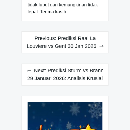
tidak luput dari kemungkinan tidak
tepat. Terima kasih.
Navigasi
Previous:
Prediksi Raal La
pos
Louviere vs Gent 30 Jan 2026
Next:
Prediksi Sturm vs Brann
29 Januari 2026: Analisis Krusial