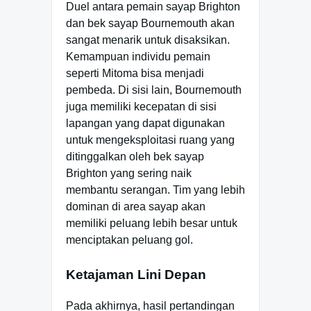
Duel antara pemain sayap Brighton
dan bek sayap Bournemouth akan
sangat menarik untuk disaksikan.
Kemampuan individu pemain
seperti Mitoma bisa menjadi
pembeda. Di sisi lain, Bournemouth
juga memiliki kecepatan di sisi
lapangan yang dapat digunakan
untuk mengeksploitasi ruang yang
ditinggalkan oleh bek sayap
Brighton yang sering naik
membantu serangan. Tim yang lebih
dominan di area sayap akan
memiliki peluang lebih besar untuk
menciptakan peluang gol.
Ketajaman Lini Depan
Pada akhirnya, hasil pertandingan