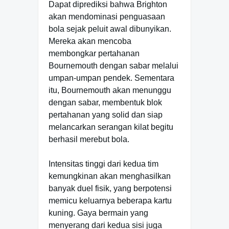
Dapat diprediksi bahwa Brighton
akan mendominasi penguasaan
bola sejak peluit awal dibunyikan.
Mereka akan mencoba
membongkar pertahanan
Bournemouth dengan sabar melalui
umpan-umpan pendek. Sementara
itu, Bournemouth akan menunggu
dengan sabar, membentuk blok
pertahanan yang solid dan siap
melancarkan serangan kilat begitu
berhasil merebut bola.
Intensitas tinggi dari kedua tim
kemungkinan akan menghasilkan
banyak duel fisik, yang berpotensi
memicu keluarnya beberapa kartu
kuning. Gaya bermain yang
menyerang dari kedua sisi juga