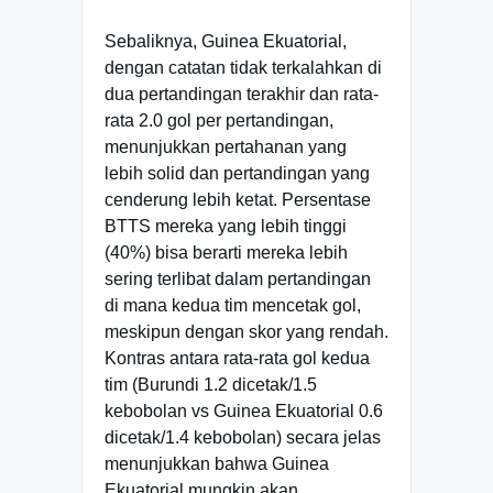
Sebaliknya, Guinea Ekuatorial,
dengan catatan tidak terkalahkan di
dua pertandingan terakhir dan rata-
rata 2.0 gol per pertandingan,
menunjukkan pertahanan yang
lebih solid dan pertandingan yang
cenderung lebih ketat. Persentase
BTTS mereka yang lebih tinggi
(40%) bisa berarti mereka lebih
sering terlibat dalam pertandingan
di mana kedua tim mencetak gol,
meskipun dengan skor yang rendah.
Kontras antara rata-rata gol kedua
tim (Burundi 1.2 dicetak/1.5
kebobolan vs Guinea Ekuatorial 0.6
dicetak/1.4 kebobolan) secara jelas
menunjukkan bahwa Guinea
Ekuatorial mungkin akan