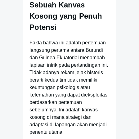
Sebuah Kanvas
Kosong yang Penuh
Potensi
Fakta bahwa ini adalah pertemuan
langsung pertama antara Burundi
dan Guinea Ekuatorial menambah
lapisan intrik pada pertandingan ini.
Tidak adanya rekam jejak historis
berarti kedua tim tidak memiliki
keuntungan psikologis atau
kelemahan yang dapat dieksploitasi
berdasarkan pertemuan
sebelumnya. Ini adalah kanvas
kosong di mana strategi dan
adaptasi di lapangan akan menjadi
penentu utama.