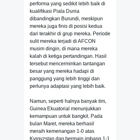
performa yang sedikit lebih baik di
kualifikasi Piala Dunia
dibandingkan Burundi, meskipun
mereka juga finis di posisi kedua
dari terakhir di grup mereka. Periode
sulit mereka terjadi di AFCON
musim dingin, di mana mereka
kalah di ketiga pertandingan. Hasil
tersebut mencerminkan tantangan
besar yang mereka hadapi di
panggung yang lebih tinggi dan
perlunya adaptasi yang lebih baik.
Namun, seperti halnya banyak tim,
Guinea Ekuatorial menunjukkan
kemampuan untuk bangkit. Pada
bulan Maret, mereka berhasil
meraih kemenangan 1-0 atas
Kyrgyzstan dan bermain imbang 1-1