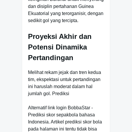
dan disiplin pertahanan Guinea
Ekuatorial yang terorganisir, dengan
sedikit gol yang tercipta.
Proyeksi Akhir dan
Potensi Dinamika
Pertandingan
Melihat rekam jejak dan tren kedua
tim, ekspektasi untuk pertandingan
ini haruslah moderat dalam hal
jumlah gol. Prediksi
Alternatif link login BobbaStar -
Prediksi skor sepakbola bahasa
Indonesia. Artikel prediksi skor bola
pada halaman ini tentu tidak bisa