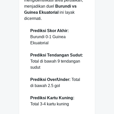
mengidentifikasi area perbaikan,
menjadikan duel
Burundi vs
Guinea Ekuatorial
ini layak
dicermati.
Prediksi Skor Akhir:
Burundi 0-1 Guinea
Ekuatorial
Prediksi Tendangan Sudut:
Total di bawah 9 tendangan
sudut
Prediksi Over/Under:
Total
di bawah 2.5 gol
Prediksi Kartu Kuning:
Total 3-4 kartu kuning