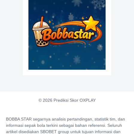
© 2026 Prediksi Skor OXPLAY
BOBBA STAR segarnya analisis pertandingan, statistik tim, dan
informasi sepak bola terkini sebagai bahan referensi. Seluruh
artikel disediakan SBOBET group untuk tujuan informasi dan