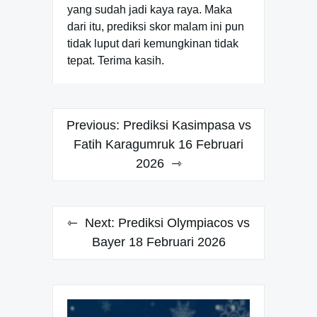
yang sudah jadi kaya raya. Maka
dari itu, prediksi skor malam ini pun
tidak luput dari kemungkinan tidak
tepat. Terima kasih.
Navigasi
Previous:
Prediksi Kasimpasa vs
pos
Fatih Karagumruk 16 Februari
2026
Next:
Prediksi Olympiacos vs
Bayer 18 Februari 2026