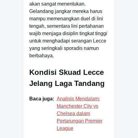
akan sangat menentukan.
Gelandang jangkar mereka harus
mampu memenangkan duel di lini
tengah, sementara lini pertahanan
wajib menjaga disiplin tingkat tinggi
untuk menghadapi serangan Lecce
yang seringkali sporadis namun
berbahaya.
Kondisi Skuad Lecce
Jelang Laga Tandang
Baca juga:
Analisis Mendalam:
Manchester City vs
Chelsea dalam
Pertarungan Premier
League