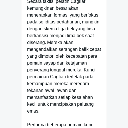
Secara taktis, pelatih Cagliari
kemungkinan besar akan
menerapkan formasi yang berfokus
pada soliditas pertahanan, mungkin
dengan skema tiga bek yang bisa
bertransisi menjadi lima bek saat
diserang. Mereka akan
mengandalkan serangan balik cepat
yang dimotori oleh kecepatan para
pemain sayap dan ketajaman
penyerang tunggal mereka. Kunci
permainan Cagliari terletak pada
kemampuan mereka meredam
tekanan awal lawan dan
memanfaatkan setiap kesalahan
kecil untuk menciptakan peluang
emas.
Performa beberapa pemain kunci