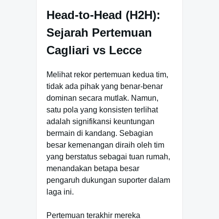
Head-to-Head (H2H):
Sejarah Pertemuan
Cagliari vs Lecce
Melihat rekor pertemuan kedua tim,
tidak ada pihak yang benar-benar
dominan secara mutlak. Namun,
satu pola yang konsisten terlihat
adalah signifikansi keuntungan
bermain di kandang. Sebagian
besar kemenangan diraih oleh tim
yang berstatus sebagai tuan rumah,
menandakan betapa besar
pengaruh dukungan suporter dalam
laga ini.
Pertemuan terakhir mereka