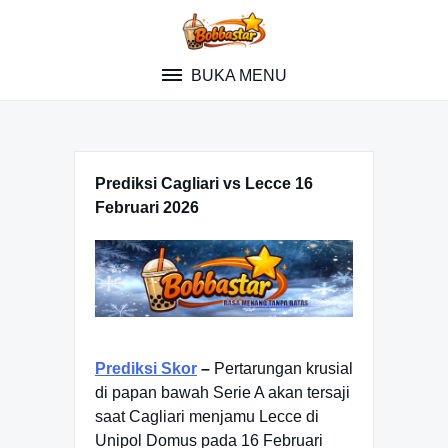
Skip
to
content
BUKA MENU
Prediksi Cagliari vs Lecce 16
Februari 2026
Prediksi Skor
–
Pertarungan krusial
di papan bawah Serie A akan tersaji
saat Cagliari menjamu Lecce di
Unipol Domus pada 16 Februari