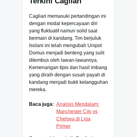
Terkini Cagliari
Cagliari memasuki pertandingan ini
dengan modal kepercayaan diri
yang fluktuatif namun solid saat
bermain di kandang. Tim berjuluk
Isolani ini telah mengubah Unipol
Domus menjadi benteng yang sulit
ditembus oleh lawan-lawannya.
Kemenangan tipis dan hasil imbang
yang diraih dengan susah payah di
kandang menjadi bukti ketangguhan
mereka.
Baca juga:
Analisis Mendalam:
Manchester City vs
Chelsea di Liga
Primer