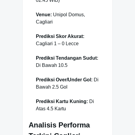
02:45 WIB)
Venue:
Unipol Domus,
Cagliari
Prediksi Skor Akurat:
Cagliari 1 – 0 Lecce
Prediksi Tendangan Sudut:
Di Bawah 10.5
Prediksi Over/Under Gol:
Di
Bawah 2.5 Gol
Prediksi Kartu Kuning:
Di
Atas 4.5 Kartu
Analisis Performa