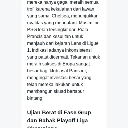
mereka hanya gagal meraih semua
trofi karena kekalahan dari lawan
yang sama, Chelsea, menunjukkan
rivalitas yang mendalam. Musim ini,
PSG telah tersingkir dari Piala
Prancis dan kesulitan untuk
menjauh dari kejaran Lens di Ligue
1, indikasi adanya inkonsistensi
yang patut dicermati. Tekanan untuk
meraih sukses di Eropa sangat
besar bagi klub asal Paris ini,
mengingat investasi besar yang
telah mereka lakukan untuk
membangun skuad bertabur
bintang.
Ujian Berat di Fase Grup
dan Babak Playoff Liga