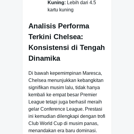
Kuning:
Lebih dari 4.5
kartu kuning
Analisis Performa
Terkini Chelsea:
Konsistensi di Tengah
Dinamika
Di bawah kepemimpinan Maresca,
Chelsea menunjukkan kebangkitan
signifikan musim lalu, tidak hanya
kembali ke empat besar Premier
League tetapi juga berhasil meraih
gelar Conference League. Prestasi
ini kemudian dilengkapi dengan trofi
Club World Cup di musim panas,
menandakan era baru dominasi.