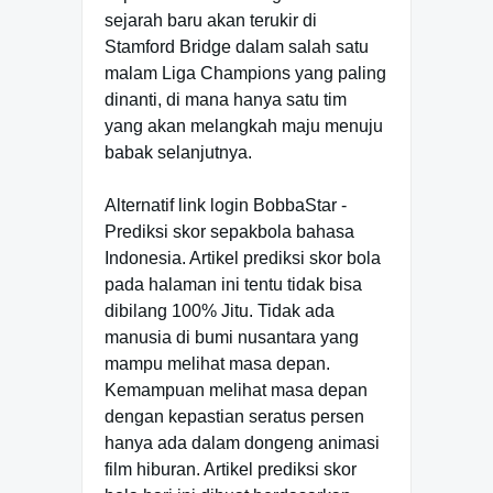
sejarah baru akan terukir di
Stamford Bridge dalam salah satu
malam Liga Champions yang paling
dinanti, di mana hanya satu tim
yang akan melangkah maju menuju
babak selanjutnya.
Alternatif link login BobbaStar -
Prediksi skor sepakbola bahasa
Indonesia. Artikel prediksi skor bola
pada halaman ini tentu tidak bisa
dibilang 100% Jitu. Tidak ada
manusia di bumi nusantara yang
mampu melihat masa depan.
Kemampuan melihat masa depan
dengan kepastian seratus persen
hanya ada dalam dongeng animasi
film hiburan. Artikel prediksi skor