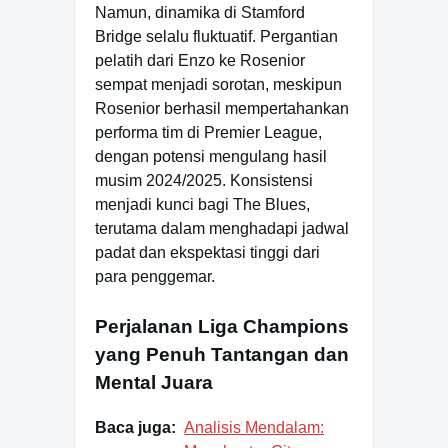
Namun, dinamika di Stamford
Bridge selalu fluktuatif. Pergantian
pelatih dari Enzo ke Rosenior
sempat menjadi sorotan, meskipun
Rosenior berhasil mempertahankan
performa tim di Premier League,
dengan potensi mengulang hasil
musim 2024/2025. Konsistensi
menjadi kunci bagi The Blues,
terutama dalam menghadapi jadwal
padat dan ekspektasi tinggi dari
para penggemar.
Perjalanan Liga Champions
yang Penuh Tantangan dan
Mental Juara
Baca juga:
Analisis Mendalam: