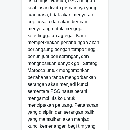
psikologis. Namun, PSG dengan
kualitas individu pemainnya yang
luar biasa, tidak akan menyerah
begitu saja dan akan bermain
menyerang untuk mengejar
ketertinggalan agregat. Kami
memperkirakan pertandingan akan
berlangsung dengan tempo tinggi,
penuh jual beli serangan, dan
menghasilkan banyak gol. Strategi
Maresca untuk mengamankan
pertahanan tanpa mengorbankan
serangan akan menjadi kunci,
sementara PSG harus berani
mengambil risiko untuk
menciptakan peluang. Pertahanan
yang disiplin dan serangan balik
yang mematikan akan menjadi
kunci kemenangan bagi tim yang