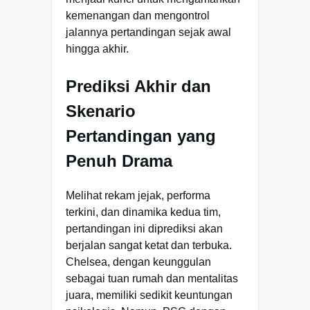
kemenangan dan mengontrol
jalannya pertandingan sejak awal
hingga akhir.
Prediksi Akhir dan
Skenario
Pertandingan yang
Penuh Drama
Melihat rekam jejak, performa
terkini, dan dinamika kedua tim,
pertandingan ini diprediksi akan
berjalan sangat ketat dan terbuka.
Chelsea, dengan keunggulan
sebagai tuan rumah dan mentalitas
juara, memiliki sedikit keuntungan