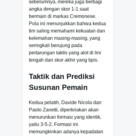
sebelumnya, mereka juga berbagi
angka dengan skor 1-1 saat
bermain di markas Cremonese.
Pola ini menunjukkan bahwa kedua
tim saling memahami kekuatan dan
kelemahan masing-masing, yang
seringkali berujung pada
pertarungan taktis yang alot di lini
tengah dan skor akhir yang tipis.
Taktik dan Prediksi
Susunan Pemain
Kedua pelatih, Davide Nicola dan
Paolo Zanetti, diperkirakan akan
menurunkan formasi yang identik,
yaitu 3-5-2. Formasi ini
memungkinkan adanya kepadatan