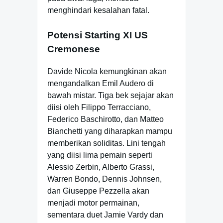
menghindari kesalahan fatal.
Potensi Starting XI US
Cremonese
Davide Nicola kemungkinan akan
mengandalkan Emil Audero di
bawah mistar. Tiga bek sejajar akan
diisi oleh Filippo Terracciano,
Federico Baschirotto, dan Matteo
Bianchetti yang diharapkan mampu
memberikan soliditas. Lini tengah
yang diisi lima pemain seperti
Alessio Zerbin, Alberto Grassi,
Warren Bondo, Dennis Johnsen,
dan Giuseppe Pezzella akan
menjadi motor permainan,
sementara duet Jamie Vardy dan