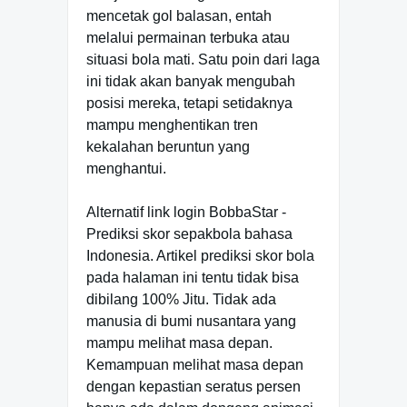
mencetak gol balasan, entah
melalui permainan terbuka atau
situasi bola mati. Satu poin dari laga
ini tidak akan banyak mengubah
posisi mereka, tetapi setidaknya
mampu menghentikan tren
kekalahan beruntun yang
menghantui.
Alternatif link login BobbaStar -
Prediksi skor sepakbola bahasa
Indonesia. Artikel prediksi skor bola
pada halaman ini tentu tidak bisa
dibilang 100% Jitu. Tidak ada
manusia di bumi nusantara yang
mampu melihat masa depan.
Kemampuan melihat masa depan
dengan kepastian seratus persen