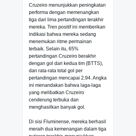
Cruzeiro menunjukkan peningkatan
performa dengan memenangkan
tiga dari lima pertandingan terakhir
mereka. Tren positif ini memberikan
indikasi bahwa mereka sedang
menemukan ritme permainan
terbaik. Selain itu, 65%
pertandingan Cruzeiro berakhir
dengan gol dari kedua tim (BTTS),
dan rata-rata total gol per
pertandingan mencapai 2.94. Angka
ini menandakan bahwa laga-laga
yang melibatkan Cruzeiro
cenderung terbuka dan
menghasilkan banyak gol.
Di sisi Fluminense, mereka berhasil
meraih dua kemenangan dalam tiga