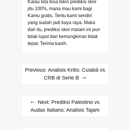
Kalau kita bisa bikin prediksi skor
jitu 100%, mana mau kami bagi
Kamu gratis. Tentu kami sendiri
yang sudah jadi kaya raya. Maka
dari itu, prediksi skor malam ini pun
tidak luput dari kemungkinan tidak
tepat. Terima kasih.
Navigasi
Previous:
Analisis Kritis: Cuiabá vs
pos
CRB di Serie B
Next:
Prediksi Palestino vs
Audax Italiano: Analisis Tajam