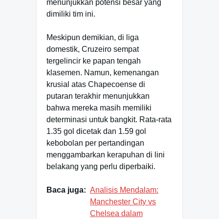
menunjukkan potensi besar yang
dimiliki tim ini.
Meskipun demikian, di liga
domestik, Cruzeiro sempat
tergelincir ke papan tengah
klasemen. Namun, kemenangan
krusial atas Chapecoense di
putaran terakhir menunjukkan
bahwa mereka masih memiliki
determinasi untuk bangkit. Rata-rata
1.35 gol dicetak dan 1.59 gol
kebobolan per pertandingan
menggambarkan kerapuhan di lini
belakang yang perlu diperbaiki.
Baca juga:
Analisis Mendalam:
Manchester City vs
Chelsea dalam