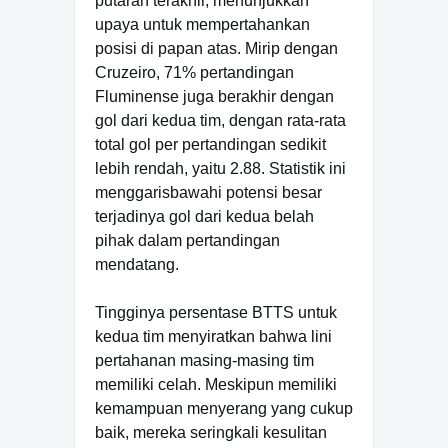
putaran terakhir, menunjukkan
upaya untuk mempertahankan
posisi di papan atas. Mirip dengan
Cruzeiro, 71% pertandingan
Fluminense juga berakhir dengan
gol dari kedua tim, dengan rata-rata
total gol per pertandingan sedikit
lebih rendah, yaitu 2.88. Statistik ini
menggarisbawahi potensi besar
terjadinya gol dari kedua belah
pihak dalam pertandingan
mendatang.
Tingginya persentase BTTS untuk
kedua tim menyiratkan bahwa lini
pertahanan masing-masing tim
memiliki celah. Meskipun memiliki
kemampuan menyerang yang cukup
baik, mereka seringkali kesulitan