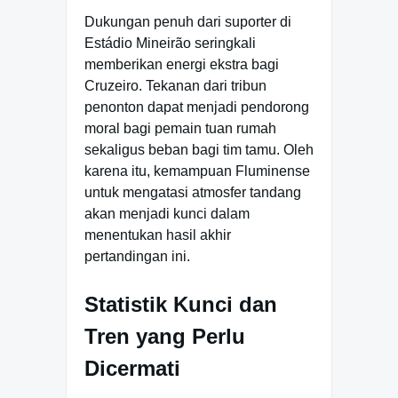
Dukungan penuh dari suporter di
Estádio Mineirão seringkali
memberikan energi ekstra bagi
Cruzeiro. Tekanan dari tribun
penonton dapat menjadi pendorong
moral bagi pemain tuan rumah
sekaligus beban bagi tim tamu. Oleh
karena itu, kemampuan Fluminense
untuk mengatasi atmosfer tandang
akan menjadi kunci dalam
menentukan hasil akhir
pertandingan ini.
Statistik Kunci dan
Tren yang Perlu
Dicermati