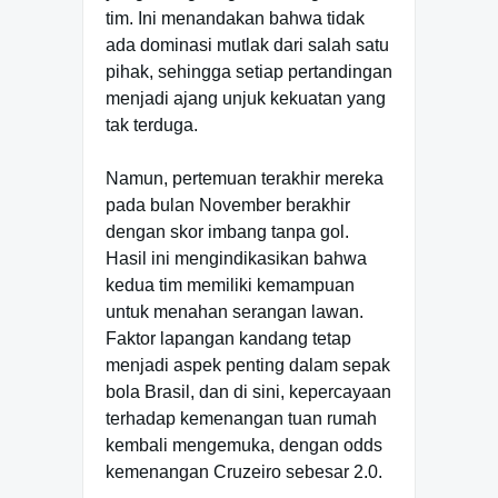
tim. Ini menandakan bahwa tidak
ada dominasi mutlak dari salah satu
pihak, sehingga setiap pertandingan
menjadi ajang unjuk kekuatan yang
tak terduga.
Namun, pertemuan terakhir mereka
pada bulan November berakhir
dengan skor imbang tanpa gol.
Hasil ini mengindikasikan bahwa
kedua tim memiliki kemampuan
untuk menahan serangan lawan.
Faktor lapangan kandang tetap
menjadi aspek penting dalam sepak
bola Brasil, dan di sini, kepercayaan
terhadap kemenangan tuan rumah
kembali mengemuka, dengan odds
kemenangan Cruzeiro sebesar 2.0.