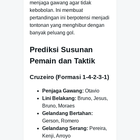
menjaga gawang agar tidak
kebobolan. Ini membuat
pertandingan ini berpotensi menjadi
tontonan yang menghibur dengan
banyak peluang gol.
Prediksi Susunan
Pemain dan Taktik
Cruzeiro (Formasi 1-4-2-3-1)
Penjaga Gawang:
Otavio
Lini Belakang:
Bruno, Jesus,
Bruno, Moraes
Gelandang Bertahan:
Gerson, Romero
Gelandang Serang:
Pereira,
Kenji, Arroyo