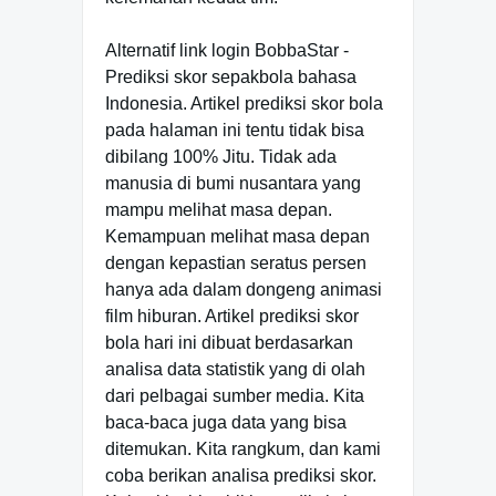
Alternatif link login BobbaStar -
Prediksi skor sepakbola bahasa
Indonesia. Artikel prediksi skor bola
pada halaman ini tentu tidak bisa
dibilang 100% Jitu. Tidak ada
manusia di bumi nusantara yang
mampu melihat masa depan.
Kemampuan melihat masa depan
dengan kepastian seratus persen
hanya ada dalam dongeng animasi
film hiburan. Artikel prediksi skor
bola hari ini dibuat berdasarkan
analisa data statistik yang di olah
dari pelbagai sumber media. Kita
baca-baca juga data yang bisa
ditemukan. Kita rangkum, dan kami
coba berikan analisa prediksi skor.