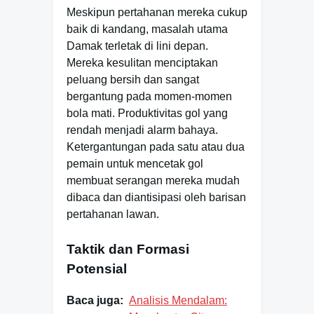
Meskipun pertahanan mereka cukup
baik di kandang, masalah utama
Damak terletak di lini depan.
Mereka kesulitan menciptakan
peluang bersih dan sangat
bergantung pada momen-momen
bola mati. Produktivitas gol yang
rendah menjadi alarm bahaya.
Ketergantungan pada satu atau dua
pemain untuk mencetak gol
membuat serangan mereka mudah
dibaca dan diantisipasi oleh barisan
pertahanan lawan.
Taktik dan Formasi
Potensial
Baca juga:
Analisis Mendalam: