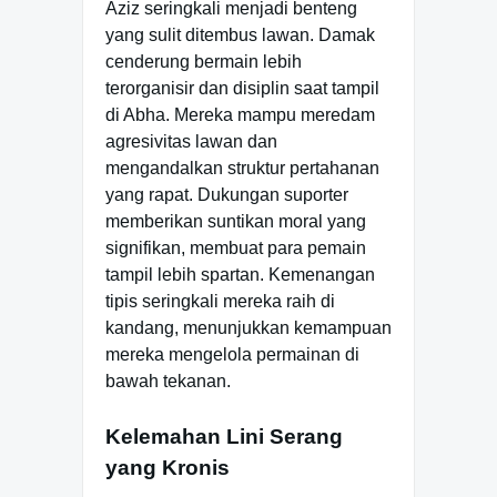
Aziz seringkali menjadi benteng
yang sulit ditembus lawan. Damak
cenderung bermain lebih
terorganisir dan disiplin saat tampil
di Abha. Mereka mampu meredam
agresivitas lawan dan
mengandalkan struktur pertahanan
yang rapat. Dukungan suporter
memberikan suntikan moral yang
signifikan, membuat para pemain
tampil lebih spartan. Kemenangan
tipis seringkali mereka raih di
kandang, menunjukkan kemampuan
mereka mengelola permainan di
bawah tekanan.
Kelemahan Lini Serang
yang Kronis