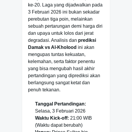
ke-20. Laga yang dijadwalkan pada
3 Februari 2026 ini bukan sekadar
perebutan tiga poin, melainkan
sebuah pertarungan demi harga diri
dan upaya untuk lolos dari jerat
degradasi. Analisis dan
prediksi
Damak vs Al-Kholood
ini akan
mengupas tuntas kekuatan,
kelemahan, serta faktor penentu
yang bisa mengubah hasil akhir
pertandingan yang diprediksi akan
berlangsung sangat ketat dan
penuh tekanan.
Tanggal Pertandingan:
Selasa, 3 Februari 2026
Waktu Kick-off:
21:00 WIB
(Waktu dapat berubah)