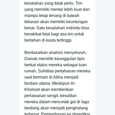
kesalahan yang tidak perlu. Tim
yang memiliki mental lebih kuat dan
mampu tetap tenang di bawah
tekanan akan memiliki keuntungan
besar. Satu kesalahan individu bisa
berakibat fatal bagi asa tim untuk
bertahan di kasta tertinggi.
Berdasarkan analisis menyeluruh,
Damak memiliki keunggulan tipis
berkat status mereka sebagai tuan
rumah. Soliditas pertahanan mereka
saat bermain di Abha menjadi
fondasi utama. Meskipun Al-
Kholood akan memberikan
perlawanan sengit, kesulitan
mereka dalam mencetak gol di laga
tandang akan menjadi penghalang
terbesar. Pertandingan ini diprediksi