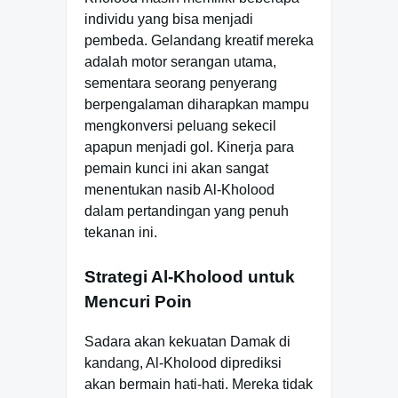
individu yang bisa menjadi
pembeda. Gelandang kreatif mereka
adalah motor serangan utama,
sementara seorang penyerang
berpengalaman diharapkan mampu
mengkonversi peluang sekecil
apapun menjadi gol. Kinerja para
pemain kunci ini akan sangat
menentukan nasib Al-Kholood
dalam pertandingan yang penuh
tekanan ini.
Strategi Al-Kholood untuk
Mencuri Poin
Sadara akan kekuatan Damak di
kandang, Al-Kholood diprediksi
akan bermain hati-hati. Mereka tidak