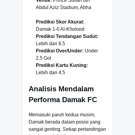
Venue:
Prince Sultan bin
Abdul Aziz Stadium, Abha
Prediksi Skor Akurat:
Damak 1-0 Al-Kholood
Prediksi Tendangan Sudut:
Lebih dari 8.5
Prediksi Over/Under:
Under
2.5 Gol
Prediksi Kartu Kuning:
Lebih dari 4.5
Analisis Mendalam
Performa Damak FC
Memasuki paruh kedua musim,
Damak berada dalam posisi yang
sangat genting. Setiap pertandingan