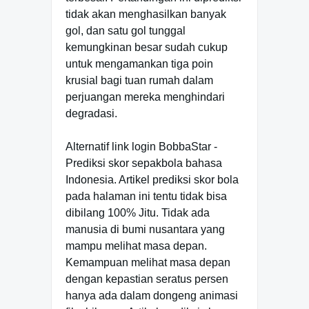
tidak akan menghasilkan banyak
gol, dan satu gol tunggal
kemungkinan besar sudah cukup
untuk mengamankan tiga poin
krusial bagi tuan rumah dalam
perjuangan mereka menghindari
degradasi.
Alternatif link login BobbaStar -
Prediksi skor sepakbola bahasa
Indonesia. Artikel prediksi skor bola
pada halaman ini tentu tidak bisa
dibilang 100% Jitu. Tidak ada
manusia di bumi nusantara yang
mampu melihat masa depan.
Kemampuan melihat masa depan
dengan kepastian seratus persen
hanya ada dalam dongeng animasi