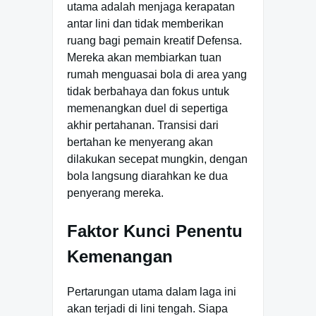
utama adalah menjaga kerapatan
antar lini dan tidak memberikan
ruang bagi pemain kreatif Defensa.
Mereka akan membiarkan tuan
rumah menguasai bola di area yang
tidak berbahaya dan fokus untuk
memenangkan duel di sepertiga
akhir pertahanan. Transisi dari
bertahan ke menyerang akan
dilakukan secepat mungkin, dengan
bola langsung diarahkan ke dua
penyerang mereka.
Faktor Kunci Penentu
Kemenangan
Pertarungan utama dalam laga ini
akan terjadi di lini tengah. Siapa