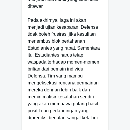
ditawar.
Pada akhirnya, laga ini akan
menjadi ujian kesabaran. Defensa
tidak boleh frustrasi jika kesulitan
menembus blok pertahanan
Estudiantes yang rapat. Sementara
itu, Estudiantes harus tetap
waspada terhadap momen-momen
brilian dari pemain individu
Defensa. Tim yang mampu
mengeksekusi rencana permainan
mereka dengan lebih baik dan
meminimalisir kesalahan sendiri
yang akan membawa pulang hasil
positif dari pertandingan yang
diprediksi berjalan sangat ketat ini.