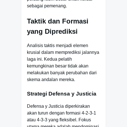
sebagai pemenang.
Taktik dan Formasi
yang Diprediksi
Analisis taktis menjadi elemen
krusial dalam memprediksi jalannya
laga ini. Kedua pelatih
kemungkinan besar tidak akan
melakukan banyak perubahan dari
skema andalan mereka.
Strategi Defensa y Justicia
Defensa y Justicia diperkirakan
akan turun dengan formasi 4-2-3-1
atau 4-3-3 yang fleksibel. Fokus
utama mereka adalah mendominasi