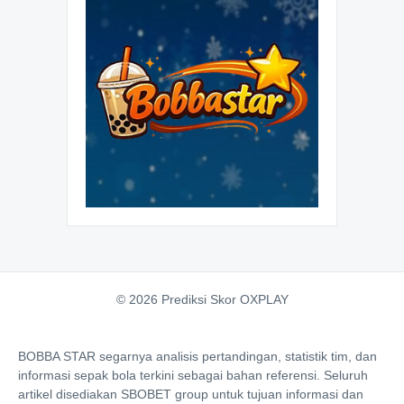
© 2026 Prediksi Skor OXPLAY
BOBBA STAR segarnya analisis pertandingan, statistik tim, dan
informasi sepak bola terkini sebagai bahan referensi. Seluruh
artikel disediakan SBOBET group untuk tujuan informasi dan