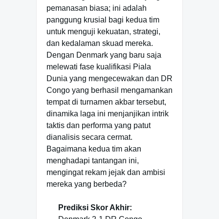
pemanasan biasa; ini adalah
panggung krusial bagi kedua tim
untuk menguji kekuatan, strategi,
dan kedalaman skuad mereka.
Dengan Denmark yang baru saja
melewati fase kualifikasi Piala
Dunia yang mengecewakan dan DR
Congo yang berhasil mengamankan
tempat di turnamen akbar tersebut,
dinamika laga ini menjanjikan intrik
taktis dan performa yang patut
dianalisis secara cermat.
Bagaimana kedua tim akan
menghadapi tantangan ini,
mengingat rekam jejak dan ambisi
mereka yang berbeda?
Prediksi Skor Akhir: