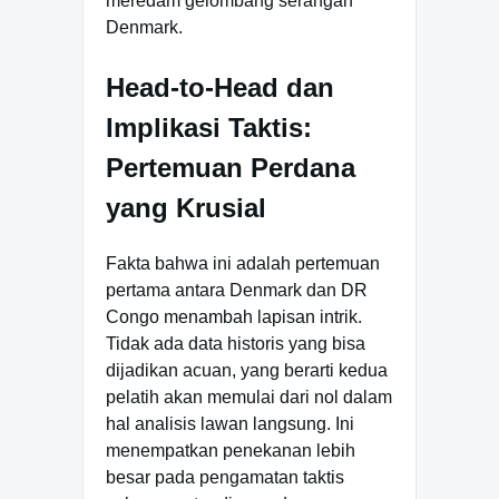
meredam gelombang serangan
Denmark.
Head-to-Head dan
Implikasi Taktis:
Pertemuan Perdana
yang Krusial
Fakta bahwa ini adalah pertemuan
pertama antara Denmark dan DR
Congo menambah lapisan intrik.
Tidak ada data historis yang bisa
dijadikan acuan, yang berarti kedua
pelatih akan memulai dari nol dalam
hal analisis lawan langsung. Ini
menempatkan penekanan lebih
besar pada pengamatan taktis