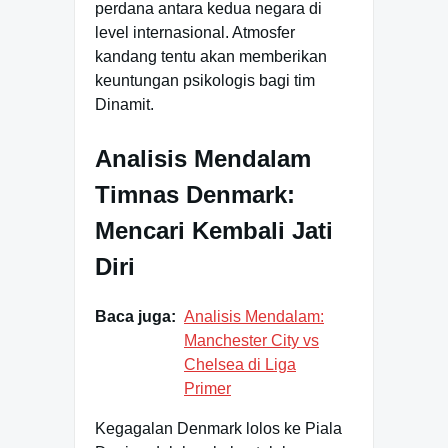
perdana antara kedua negara di
level internasional. Atmosfer
kandang tentu akan memberikan
keuntungan psikologis bagi tim
Dinamit.
Analisis Mendalam
Timnas Denmark:
Mencari Kembali Jati
Diri
Baca juga:
Analisis Mendalam:
Manchester City vs
Chelsea di Liga
Primer
Kegagalan Denmark lolos ke Piala