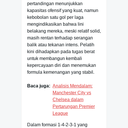
pertandingan menunjukkan
kapasitas ofensif yang kuat, namun
kebobolan satu gol per laga
mengindikasikan bahwa lini
belakang mereka, meski relatif solid,
masih rentan terhadap serangan
balik atau tekanan intens. Pelatih
kini dihadapkan pada tugas berat
untuk membangun kembali
kepercayaan diri dan menemukan
formula kemenangan yang stabil.
Baca juga:
Analisis Mendalam:
Manchester City vs
Chelsea dalam
Pertarungan Premier
League
Dalam formasi 1-4-2-3-1 yang