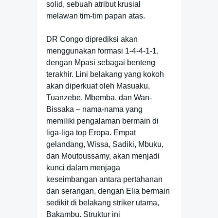
solid, sebuah atribut krusial
melawan tim-tim papan atas.
DR Congo diprediksi akan
menggunakan formasi 1-4-4-1-1,
dengan Mpasi sebagai benteng
terakhir. Lini belakang yang kokoh
akan diperkuat oleh Masuaku,
Tuanzebe, Mbemba, dan Wan-
Bissaka – nama-nama yang
memiliki pengalaman bermain di
liga-liga top Eropa. Empat
gelandang, Wissa, Sadiki, Mbuku,
dan Moutoussamy, akan menjadi
kunci dalam menjaga
keseimbangan antara pertahanan
dan serangan, dengan Elia bermain
sedikit di belakang striker utama,
Bakambu. Struktur ini