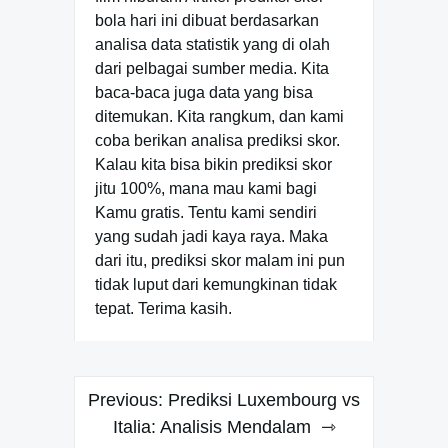
bola hari ini dibuat berdasarkan
analisa data statistik yang di olah
dari pelbagai sumber media. Kita
baca-baca juga data yang bisa
ditemukan. Kita rangkum, dan kami
coba berikan analisa prediksi skor.
Kalau kita bisa bikin prediksi skor
jitu 100%, mana mau kami bagi
Kamu gratis. Tentu kami sendiri
yang sudah jadi kaya raya. Maka
dari itu, prediksi skor malam ini pun
tidak luput dari kemungkinan tidak
tepat. Terima kasih.
Navigasi
Previous:
Prediksi Luxembourg vs
pos
Italia: Analisis Mendalam