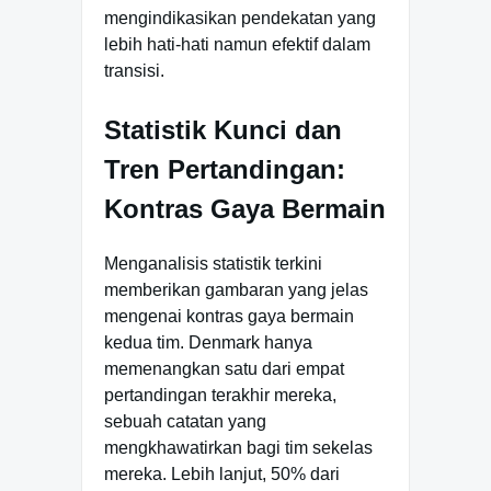
mengindikasikan pendekatan yang
lebih hati-hati namun efektif dalam
transisi.
Statistik Kunci dan
Tren Pertandingan:
Kontras Gaya Bermain
Menganalisis statistik terkini
memberikan gambaran yang jelas
mengenai kontras gaya bermain
kedua tim. Denmark hanya
memenangkan satu dari empat
pertandingan terakhir mereka,
sebuah catatan yang
mengkhawatirkan bagi tim sekelas
mereka. Lebih lanjut, 50% dari