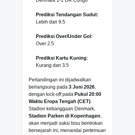
Denmark 2-1 DR Congo
Prediksi Tendangan Sudut:
Lebih dari 9.5
Prediksi Over/Under Gol:
Over 2.5
Prediksi Kartu Kuning:
Kurang dari 3.5
Pertandingan ini dijadwalkan
berlangsung pada
3 Juni 2026
,
dengan kick-off pada
Pukul 20:00
Waktu Eropa Tengah (CET)
.
Stadion kebanggaan Denmark,
Stadion Parken di Kopenhagen
,
akan menjadi saksi bisu bentrokan
bersejarah ini, menandai pertemuan