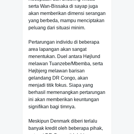
serta Wan-Bissaka di sayap juga
akan memberikan dimensi serangan
yang berbeda, mampu menciptakan
peluang dari situasi minim.
Pertarungan individu di beberapa
area lapangan akan sangat
menentukan. Duel antara Højlund
melawan Tuanzebe/Mbemba, serta
Højbjerg melawan barisan
gelandang DR Congo, akan
menjadi titik fokus. Siapa yang
berhasil memenangkan pertarungan
ini akan memberikan keuntungan
signifikan bagi timnya.
Meskipun Denmark diberi terlalu
banyak kredit oleh beberapa pihak,