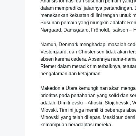
Analisis formasi dan susunan pemain yang 
dalam memprediksi jalannya pertandingan. 
menekankan kekuatan di lini tengah untuk
Susunan pemain yang mungkin adalah: Renn
Nørgaard, Damsgaard, Fröholdt, Isaksen – 
Namun, Denmark menghadapi masalah ceder
Vestergaard, dan Christensen tidak akan te
absen karena cedera. Absennya nama-nama be
Riemer dalam meracik tim terbaiknya, terut
pengalaman dan ketajaman.
Makedonia Utara kemungkinan akan mengand
prioritas pada pertahanan yang solid dan s
adalah: Dimitrievski – Alioski, Stojchevski, V
Miovski. Tim ini juga memiliki beberapa ab
Mitrovski yang telah dilepas. Meskipun dem
kemampuan beradaptasi mereka.