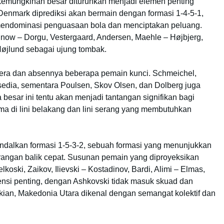
kemungkinan besar diturunkan menjadi elemen penting
Denmark diprediksi akan bermain dengan formasi 1-4-5-1,
 mendominasi penguasaan bola dan menciptakan peluang.
ow – Dorgu, Vestergaard, Andersen, Maehle – Højbjerg,
Højlund sebagai ujung tombak.
a dan absennya beberapa pemain kunci. Schmeichel,
rsedia, sementara Poulsen, Skov Olsen, dan Dolberg juga
sar ini tentu akan menjadi tantangan signifikan bagi
ama di lini belakang dan lini serang yang membutuhkan
alkan formasi 1-5-3-2, sebuah formasi yang menunjukkan
erangan balik cepat. Susunan pemain yang diproyeksikan
elkoski, Zaikov, Ilievski – Kostadinov, Bardi, Alimi – Elmas,
sensi penting, dengan Ashkovski tidak masuk skuad dan
ikian, Makedonia Utara dikenal dengan semangat kolektif dan