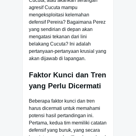
Cucuta, atau akankah serangan
agresif Cucuta mampu
mengeksploitasi kelemahan
defensif Pereira? Bagaimana Perez
yang sendirian di depan akan
mengatasi tekanan dari lini
belakang Cucuta? Ini adalah
pertanyaan-pertanyaan krusial yang
akan dijawab di lapangan.
Faktor Kunci dan Tren
yang Perlu Dicermati
Beberapa faktor kunci dan tren
harus dicermati untuk memahami
potensi hasil pertandingan ini.
Pertama, kedua tim memiliki catatan
defensif yang buruk, yang secara