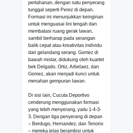
pertahanan, dengan satu penyerang
tunggal seperti Perez di depan.
Formasi ini menunjukkan keinginan
untuk menguasai lini tengah dan
membatasi ruang gerak lawan,
sambil berharap pada serangan
balik cepat atau kreativitas individu
dari gelandang serang. Gomez di
bawah mistar, didukung oleh kuartet
bek Delgado, Ortiz, Arbelaez, dan
Gomez, akan menjadi kunci untuk
menahan gempuran lawan.
Di sisi lain, Cucuta Deportivo
cenderung menggunakan formasi
yang lebih menyerang, yaitu 1-4-3-
3. Dengan tiga penyerang di depan
– Berdugo, Hernandez, dan Tenorio
– mereka jelas berambisi untuk