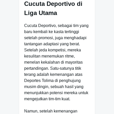
Cucuta Deportivo di
Liga Utama
Cucuta Deportivo, sebagai tim yang
baru kembali ke kasta tertinggi
setelah promosi, juga menghadapi
tantangan adaptasi yang berat.
Setelah jeda kompetisi, mereka
kesulitan menemukan ritme,
menelan kekalahan di mayoritas
pertandingan. Satu-satunya titik
terang adalah kemenangan atas
Deportes Tolima di penghujung
musim dingin, sebuah hasil yang
menunjukkan potensi mereka untuk
mengejutkan tim-tim kuat.
Namun, setelah kemenangan