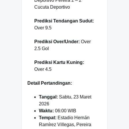
Deportivo Pereira 2 – 2
Cucuta Deportivo
Prediksi Tendangan Sudut:
Over 9.5
Prediksi Over/Under:
Over
2.5 Gol
Prediksi Kartu Kuning:
Over 4.5
Detail Pertandingan:
Tanggal:
Sabtu, 23 Maret
2026
Waktu:
06:00 WIB
Tempat:
Estadio Hernán
Ramírez Villegas, Pereira