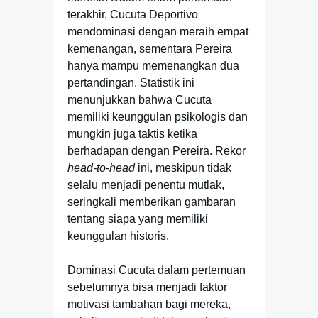
terakhir, Cucuta Deportivo
mendominasi dengan meraih empat
kemenangan, sementara Pereira
hanya mampu memenangkan dua
pertandingan. Statistik ini
menunjukkan bahwa Cucuta
memiliki keunggulan psikologis dan
mungkin juga taktis ketika
berhadapan dengan Pereira. Rekor
head-to-head
ini, meskipun tidak
selalu menjadi penentu mutlak,
seringkali memberikan gambaran
tentang siapa yang memiliki
keunggulan historis.
Dominasi Cucuta dalam pertemuan
sebelumnya bisa menjadi faktor
motivasi tambahan bagi mereka,