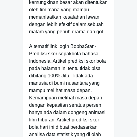
kemungkinan besar akan ditentukan
oleh tim mana yang mampu
memanfaatkan kesalahan lawan
dengan lebih efektif dalam sebuah
malam yang penuh drama dan gol.
Alternatif link login BobbaStar -
Prediksi skor sepakbola bahasa
Indonesia. Artikel prediksi skor bola
pada halaman ini tentu tidak bisa
dibilang 100% Jitu. Tidak ada
manusia di bumi nusantara yang
mampu melihat masa depan.
Kemampuan melihat masa depan
dengan kepastian seratus persen
hanya ada dalam dongeng animasi
film hiburan. Artikel prediksi skor
bola hari ini dibuat berdasarkan
analisa data statistik yang di olah