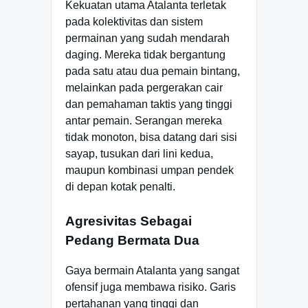
Kekuatan utama Atalanta terletak
pada kolektivitas dan sistem
permainan yang sudah mendarah
daging. Mereka tidak bergantung
pada satu atau dua pemain bintang,
melainkan pada pergerakan cair
dan pemahaman taktis yang tinggi
antar pemain. Serangan mereka
tidak monoton, bisa datang dari sisi
sayap, tusukan dari lini kedua,
maupun kombinasi umpan pendek
di depan kotak penalti.
Agresivitas Sebagai
Pedang Bermata Dua
Gaya bermain Atalanta yang sangat
ofensif juga membawa risiko. Garis
pertahanan yang tinggi dan