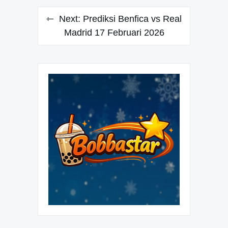
Next:
Prediksi Benfica vs Real
Madrid 17 Februari 2026