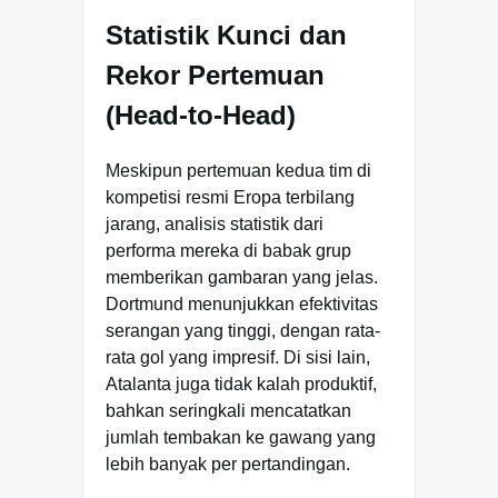
Statistik Kunci dan
Rekor Pertemuan
(Head-to-Head)
Meskipun pertemuan kedua tim di
kompetisi resmi Eropa terbilang
jarang, analisis statistik dari
performa mereka di babak grup
memberikan gambaran yang jelas.
Dortmund menunjukkan efektivitas
serangan yang tinggi, dengan rata-
rata gol yang impresif. Di sisi lain,
Atalanta juga tidak kalah produktif,
bahkan seringkali mencatatkan
jumlah tembakan ke gawang yang
lebih banyak per pertandingan.