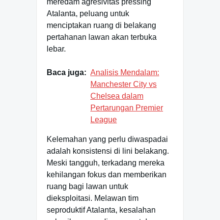
meredam agresivitas pressing
Atalanta, peluang untuk
menciptakan ruang di belakang
pertahanan lawan akan terbuka
lebar.
Baca juga:
Analisis Mendalam:
Manchester City vs
Chelsea dalam
Pertarungan Premier
League
Kelemahan yang perlu diwaspadai
adalah konsistensi di lini belakang.
Meski tangguh, terkadang mereka
kehilangan fokus dan memberikan
ruang bagi lawan untuk
dieksploitasi. Melawan tim
seproduktif Atalanta, kesalahan