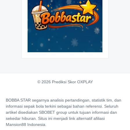
© 2026 Prediksi Skor OXPLAY
BOBBA STAR segarnya analisis pertandingan, statistik tim, dan
informasi sepak bola terkini sebagai bahan referensi. Seluruh
artikel disediakan SBOBET group untuk tujuan informasi dan
sekedar hiburan. Situs ini menjadi link alternatif afiliasi
Mansion88 Indonesia.