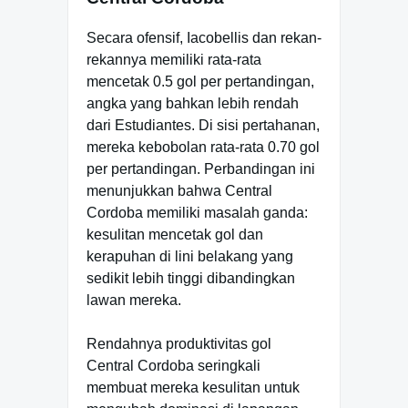
Secara ofensif, Iacobellis dan rekan-
rekannya memiliki rata-rata
mencetak 0.5 gol per pertandingan,
angka yang bahkan lebih rendah
dari Estudiantes. Di sisi pertahanan,
mereka kebobolan rata-rata 0.70 gol
per pertandingan. Perbandingan ini
menunjukkan bahwa Central
Cordoba memiliki masalah ganda:
kesulitan mencetak gol dan
kerapuhan di lini belakang yang
sedikit lebih tinggi dibandingkan
lawan mereka.
Rendahnya produktivitas gol
Central Cordoba seringkali
membuat mereka kesulitan untuk