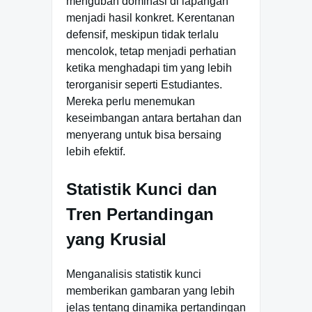
mengubah dominasi di lapangan
menjadi hasil konkret. Kerentanan
defensif, meskipun tidak terlalu
mencolok, tetap menjadi perhatian
ketika menghadapi tim yang lebih
terorganisir seperti Estudiantes.
Mereka perlu menemukan
keseimbangan antara bertahan dan
menyerang untuk bisa bersaing
lebih efektif.
Statistik Kunci dan
Tren Pertandingan
yang Krusial
Menganalisis statistik kunci
memberikan gambaran yang lebih
jelas tentang dinamika pertandingan