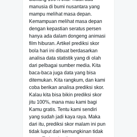
manusia di bumi nusantara yang
mampu melihat masa depan.
Kemampuan melihat masa depan
dengan kepastian seratus persen
hanya ada dalam dongeng animasi
film hiburan. Artikel prediksi skor
bola hari ini dibuat berdasarkan
analisa data statistik yang di olah
dari pelbagai sumber media. Kita
baca-baca juga data yang bisa
ditemukan. Kita rangkum, dan kami
coba berikan analisa prediksi skor.
Kalau kita bisa bikin prediksi skor
jitu 100%, mana mau kami bagi
Kamu gratis. Tentu kami sendiri
yang sudah jadi kaya raya. Maka
dari itu, prediksi skor malam ini pun
tidak luput dari kemungkinan tidak