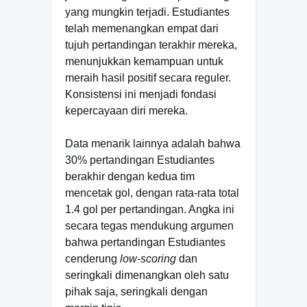
yang mungkin terjadi. Estudiantes
telah memenangkan empat dari
tujuh pertandingan terakhir mereka,
menunjukkan kemampuan untuk
meraih hasil positif secara reguler.
Konsistensi ini menjadi fondasi
kepercayaan diri mereka.
Data menarik lainnya adalah bahwa
30% pertandingan Estudiantes
berakhir dengan kedua tim
mencetak gol, dengan rata-rata total
1.4 gol per pertandingan. Angka ini
secara tegas mendukung argumen
bahwa pertandingan Estudiantes
cenderung
low-scoring
dan
seringkali dimenangkan oleh satu
pihak saja, seringkali dengan