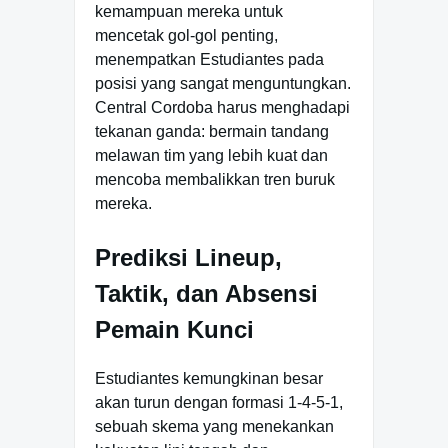
kemampuan mereka untuk
mencetak gol-gol penting,
menempatkan Estudiantes pada
posisi yang sangat menguntungkan.
Central Cordoba harus menghadapi
tekanan ganda: bermain tandang
melawan tim yang lebih kuat dan
mencoba membalikkan tren buruk
mereka.
Prediksi Lineup,
Taktik, dan Absensi
Pemain Kunci
Estudiantes kemungkinan besar
akan turun dengan formasi 1-4-5-1,
sebuah skema yang menekankan