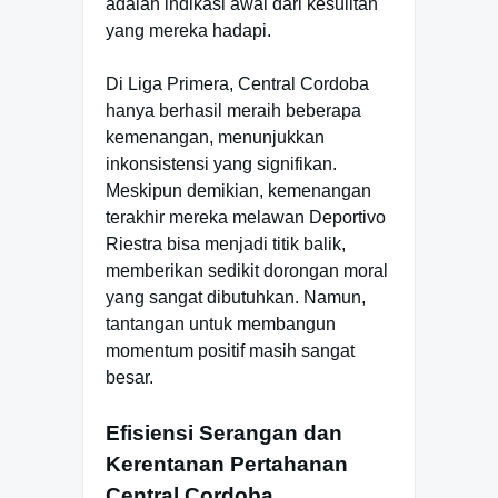
adalah indikasi awal dari kesulitan
yang mereka hadapi.
Di Liga Primera, Central Cordoba
hanya berhasil meraih beberapa
kemenangan, menunjukkan
inkonsistensi yang signifikan.
Meskipun demikian, kemenangan
terakhir mereka melawan Deportivo
Riestra bisa menjadi titik balik,
memberikan sedikit dorongan moral
yang sangat dibutuhkan. Namun,
tantangan untuk membangun
momentum positif masih sangat
besar.
Efisiensi Serangan dan
Kerentanan Pertahanan
Central Cordoba