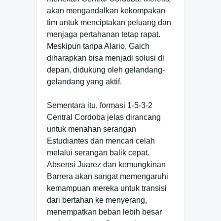
akan mengandalkan kekompakan
tim untuk menciptakan peluang dan
menjaga pertahanan tetap rapat.
Meskipun tanpa Alario, Gaich
diharapkan bisa menjadi solusi di
depan, didukung oleh gelandang-
gelandang yang aktif.
Sementara itu, formasi 1-5-3-2
Central Cordoba jelas dirancang
untuk menahan serangan
Estudiantes dan mencari celah
melalui serangan balik cepat.
Absensi Juarez dan kemungkinan
Barrera akan sangat memengaruhi
kemampuan mereka untuk transisi
dari bertahan ke menyerang,
menempatkan beban lebih besar