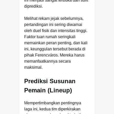
ini menjadi sangat terbuka dan sulit
diprediksi.
Melihat rekam jejak sebelumnya,
pertandingan ini sering diwarnai
oleh duel fisik dan intensitas tinggi.
Faktor tuan rumah seringkali
memainkan peran penting, dan kali
ini, keunggulan tersebut berada di
pihak Ferencváros. Mereka harus
memanfaatkannya secara
maksimal.
Prediksi Susunan
Pemain (Lineup)
Mempertimbangkan pentingnya
laga ini, kedua tim diperkirakan