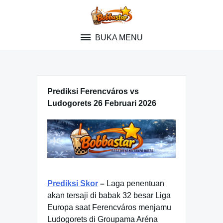
Skip
to
content
BUKA MENU
Prediksi Ferencváros vs
Ludogorets 26 Februari 2026
Prediksi Skor
–
Laga penentuan
akan tersaji di babak 32 besar Liga
Europa saat Ferencváros menjamu
Ludogorets di Groupama Aréna