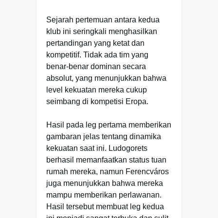
Sejarah pertemuan antara kedua
klub ini seringkali menghasilkan
pertandingan yang ketat dan
kompetitif. Tidak ada tim yang
benar-benar dominan secara
absolut, yang menunjukkan bahwa
level kekuatan mereka cukup
seimbang di kompetisi Eropa.
Hasil pada leg pertama memberikan
gambaran jelas tentang dinamika
kekuatan saat ini. Ludogorets
berhasil memanfaatkan status tuan
rumah mereka, namun Ferencváros
juga menunjukkan bahwa mereka
mampu memberikan perlawanan.
Hasil tersebut membuat leg kedua