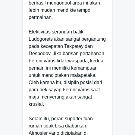
berhasil mengontrol area ini akan
lebih mudah mendikte tempo
permainan.
Efektivitas serangan balik
Ludogorets akan sangat bergantung
pada kecepatan Tekpetey dan
Despodov. Jika barisan pertahanan
Ferencváros tidak waspada, kedua
pemain ini memiliki kemampuan
untuk menciptakan malapetaka.
Oleh karena itu, disiplin posisi dari
para bek sayap Ferencváros saat
maju menyerang akan sangat
krusial.
Selain itu, peran suporter tuan
rumah tidak bisa diabaikan.
Atmosfer yang diciptakan di