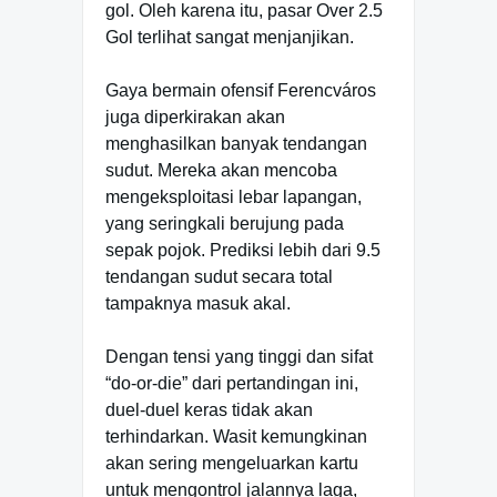
gol. Oleh karena itu, pasar Over 2.5
Gol terlihat sangat menjanjikan.
Gaya bermain ofensif Ferencváros
juga diperkirakan akan
menghasilkan banyak tendangan
sudut. Mereka akan mencoba
mengeksploitasi lebar lapangan,
yang seringkali berujung pada
sepak pojok. Prediksi lebih dari 9.5
tendangan sudut secara total
tampaknya masuk akal.
Dengan tensi yang tinggi dan sifat
“do-or-die” dari pertandingan ini,
duel-duel keras tidak akan
terhindarkan. Wasit kemungkinan
akan sering mengeluarkan kartu
untuk mengontrol jalannya laga,