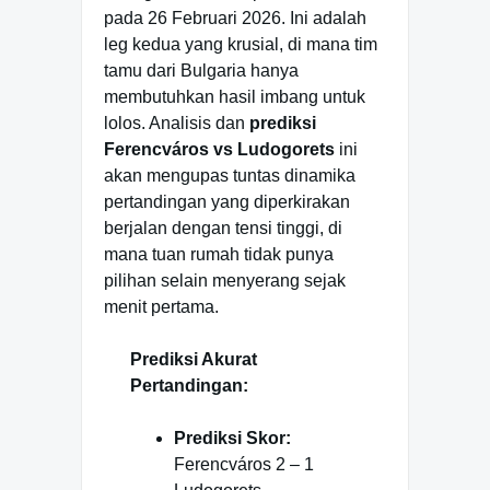
pada 26 Februari 2026. Ini adalah
leg kedua yang krusial, di mana tim
tamu dari Bulgaria hanya
membutuhkan hasil imbang untuk
lolos. Analisis dan
prediksi
Ferencváros vs Ludogorets
ini
akan mengupas tuntas dinamika
pertandingan yang diperkirakan
berjalan dengan tensi tinggi, di
mana tuan rumah tidak punya
pilihan selain menyerang sejak
menit pertama.
Prediksi Akurat
Pertandingan:
Prediksi Skor:
Ferencváros 2 – 1