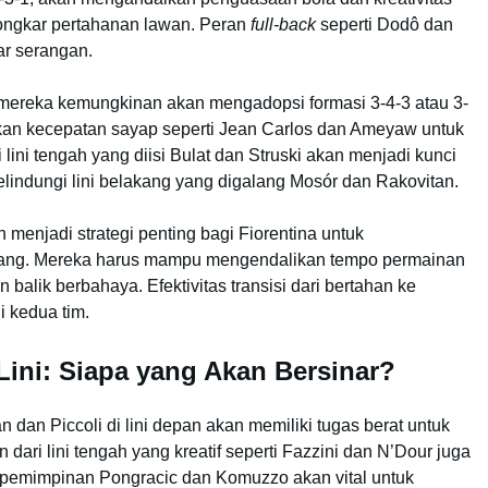
ongkar pertahanan lawan. Peran
full-back
seperti Dodô dan
ar serangan.
h mereka kemungkinan akan mengadopsi formasi 3-4-3 atau 3-
kan kecepatan sayap seperti Jean Carlos dan Ameyaw untuk
 lini tengah yang diisi Bulat dan Struski akan menjadi kunci
elindungi lini belakang yang digalang Mosór dan Rakovitan.
 menjadi strategi penting bagi Fiorentina untuk
ang. Mereka harus mampu mengendalikan tempo permainan
ik berbahaya. Efektivitas transisi dari bertahan ke
 kedua tim.
ini: Siapa yang Akan Bersinar?
 dan Piccoli di lini depan akan memiliki tugas berat untuk
ari lini tengah yang kreatif seperti Fazzini dan N’Dour juga
kepemimpinan Pongracic dan Komuzzo akan vital untuk