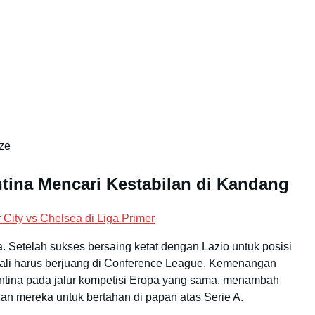
nze
ntina Mencari Kestabilan di Kandang
City vs Chelsea di Liga Primer
a. Setelah sukses bersaing ketat dengan Lazio untuk posisi
bali harus berjuang di Conference League. Kemenangan
ntina pada jalur kompetisi Eropa yang sama, menambah
an mereka untuk bertahan di papan atas Serie A.