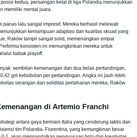
 posisi kedua, persaingan ketat di liga Polandia menunjukkan
n memiliki mental juara.
 panas lalu sangat impresif. Mereka berhasil melewati
 menunjukkan kemampuan adaptasi dan kualitas skuad yang
ue, Raków tampil sangat solid, memenangkan empat
 Performa konsisten ini memungkinkan mereka untuk
lalui babak playoff.
 banyak: sembilan kemenangan dari dua belas pertandingan,
 0.42 gol kebobolan per pertandingan. Angka ini jauh lebih
ktivitas serangan dan soliditas pertahanan mereka. Raków
 Kemenangan di Artemio Franchi
trategi antara gaya bermain Italia yang cenderung taktis dan
isiensi tim Polandia. Fiorentina, yang kemungkinan besar
2-3-1, akan mengandalkan penguasaan bola dan kreativitas