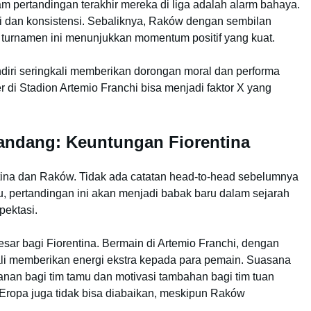
am pertandingan terakhir mereka di liga adalah alarm bahaya.
i dan konsistensi. Sebaliknya, Raków dengan sembilan
 turnamen ini menunjukkan momentum positif yang kuat.
diri seringkali memberikan dorongan moral dan performa
 di Stadion Artemio Franchi bisa menjadi faktor X yang
andang: Keuntungan Fiorentina
ntina dan Raków. Tidak ada catatan head-to-head sebelumnya
itu, pertandingan ini akan menjadi babak baru dalam sejarah
ektasi.
ar bagi Fiorentina. Bermain di Artemio Franchi, dengan
gkali memberikan energi ekstra kepada para pemain. Suasana
nan bagi tim tamu dan motivasi tambahan bagi tim tuan
 Eropa juga tidak bisa diabaikan, meskipun Raków