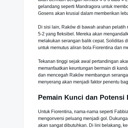
gelandang seperti Mandragora untuk memb
Gosens akan krusial dalam memberikan leb
Di sisi lain, Raków di bawah arahan pelati
5-2 yang fleksibel. Mereka akan mengandal
melakukan serangan balik cepat. Soliditas di
untuk memutus aliran bola Fiorentina dan m
Tekanan tinggi sejak awal pertandingan akan
memanfaatkan keuntungan bermain di kand
dan mencegah Raków membangun serangan bal
menyerang akan menjadi faktor penentu bagi
Pemain Kunci dan Potensi L
Untuk Fiorentina, nama-nama seperti Fabbian
mengonversi peluang menjadi gol. Dukungan d
akan sangat dibutuhkan. Di lini belakang, 