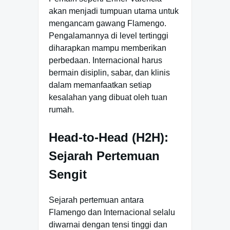
akan menjadi tumpuan utama untuk
mengancam gawang Flamengo.
Pengalamannya di level tertinggi
diharapkan mampu memberikan
perbedaan. Internacional harus
bermain disiplin, sabar, dan klinis
dalam memanfaatkan setiap
kesalahan yang dibuat oleh tuan
rumah.
Head-to-Head (H2H):
Sejarah Pertemuan
Sengit
Sejarah pertemuan antara
Flamengo dan Internacional selalu
diwarnai dengan tensi tinggi dan