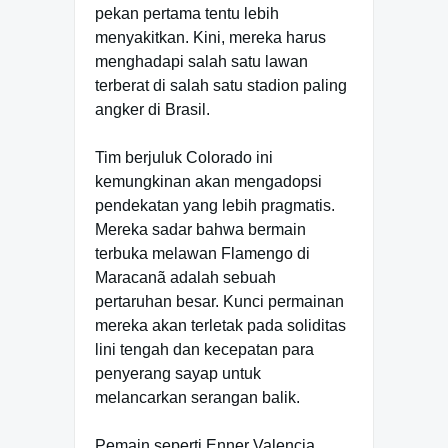
pekan pertama tentu lebih
menyakitkan. Kini, mereka harus
menghadapi salah satu lawan
terberat di salah satu stadion paling
angker di Brasil.
Tim berjuluk Colorado ini
kemungkinan akan mengadopsi
pendekatan yang lebih pragmatis.
Mereka sadar bahwa bermain
terbuka melawan Flamengo di
Maracanã adalah sebuah
pertaruhan besar. Kunci permainan
mereka akan terletak pada soliditas
lini tengah dan kecepatan para
penyerang sayap untuk
melancarkan serangan balik.
Pemain seperti Enner Valencia