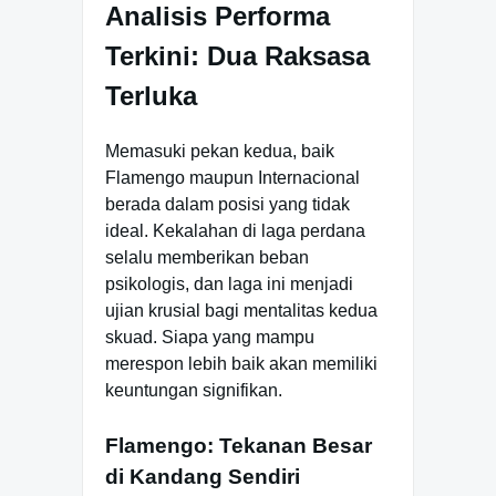
Analisis Performa
Terkini: Dua Raksasa
Terluka
Memasuki pekan kedua, baik
Flamengo maupun Internacional
berada dalam posisi yang tidak
ideal. Kekalahan di laga perdana
selalu memberikan beban
psikologis, dan laga ini menjadi
ujian krusial bagi mentalitas kedua
skuad. Siapa yang mampu
merespon lebih baik akan memiliki
keuntungan signifikan.
Flamengo: Tekanan Besar
di Kandang Sendiri