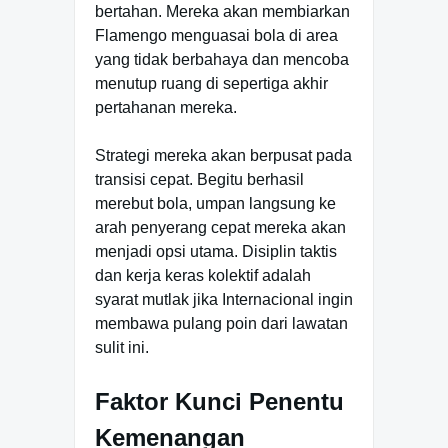
bertahan. Mereka akan membiarkan
Flamengo menguasai bola di area
yang tidak berbahaya dan mencoba
menutup ruang di sepertiga akhir
pertahanan mereka.
Strategi mereka akan berpusat pada
transisi cepat. Begitu berhasil
merebut bola, umpan langsung ke
arah penyerang cepat mereka akan
menjadi opsi utama. Disiplin taktis
dan kerja keras kolektif adalah
syarat mutlak jika Internacional ingin
membawa pulang poin dari lawatan
sulit ini.
Faktor Kunci Penentu
Kemenangan