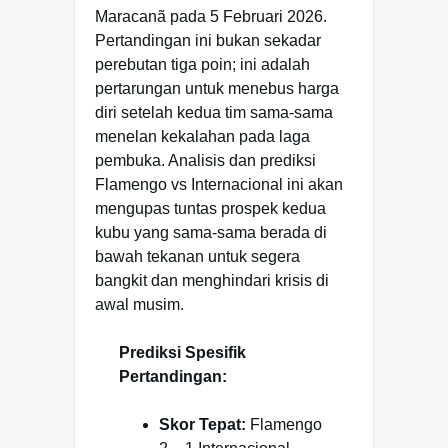
Maracanã pada 5 Februari 2026.
Pertandingan ini bukan sekadar
perebutan tiga poin; ini adalah
pertarungan untuk menebus harga
diri setelah kedua tim sama-sama
menelan kekalahan pada laga
pembuka. Analisis dan prediksi
Flamengo vs Internacional ini akan
mengupas tuntas prospek kedua
kubu yang sama-sama berada di
bawah tekanan untuk segera
bangkit dan menghindari krisis di
awal musim.
Prediksi Spesifik
Pertandingan:
Skor Tepat:
Flamengo