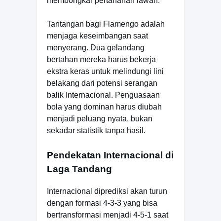
membongkar pertahanan lawan.
Tantangan bagi Flamengo adalah
menjaga keseimbangan saat
menyerang. Dua gelandang
bertahan mereka harus bekerja
ekstra keras untuk melindungi lini
belakang dari potensi serangan
balik Internacional. Penguasaan
bola yang dominan harus diubah
menjadi peluang nyata, bukan
sekadar statistik tanpa hasil.
Pendekatan Internacional di
Laga Tandang
Internacional diprediksi akan turun
dengan formasi 4-3-3 yang bisa
bertransformasi menjadi 4-5-1 saat