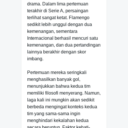
drama. Dalam lima pertemuan
terakhir di Serie A, persaingan
terlihat sangat ketat. Flamengo
sedikit lebih unggul dengan dua
kemenangan, sementara
Internacional berhasil mencuri satu
kemenangan, dan dua pertandingan
lainnya berakhir dengan skor
imbang.
Pertemuan mereka seringkali
menghasilkan banyak gol,
menunjukkan bahwa kedua tim
memiliki filosofi menyerang. Namun,
laga kali ini mungkin akan sedikit
berbeda mengingat konteks kedua
tim yang sama-sama ingin
menghindari kekalahan kedua
secara beruntun. Faktor kehati-