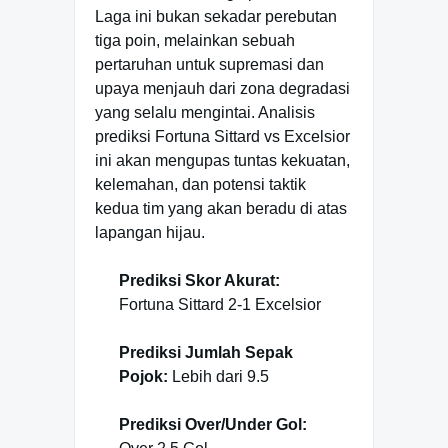
Laga ini bukan sekadar perebutan
tiga poin, melainkan sebuah
pertaruhan untuk supremasi dan
upaya menjauh dari zona degradasi
yang selalu mengintai. Analisis
prediksi Fortuna Sittard vs Excelsior
ini akan mengupas tuntas kekuatan,
kelemahan, dan potensi taktik
kedua tim yang akan beradu di atas
lapangan hijau.
Prediksi Skor Akurat:
Fortuna Sittard 2-1 Excelsior
Prediksi Jumlah Sepak
Pojok:
Lebih dari 9.5
Prediksi Over/Under Gol: