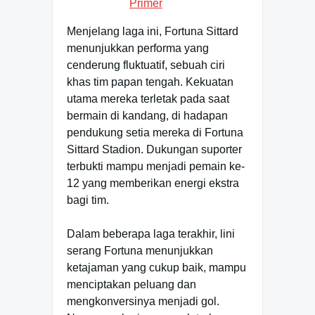
Primer
Menjelang laga ini, Fortuna Sittard
menunjukkan performa yang
cenderung fluktuatif, sebuah ciri
khas tim papan tengah. Kekuatan
utama mereka terletak pada saat
bermain di kandang, di hadapan
pendukung setia mereka di Fortuna
Sittard Stadion. Dukungan suporter
terbukti mampu menjadi pemain ke-
12 yang memberikan energi ekstra
bagi tim.
Dalam beberapa laga terakhir, lini
serang Fortuna menunjukkan
ketajaman yang cukup baik, mampu
menciptakan peluang dan
mengkonversinya menjadi gol.