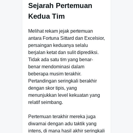
Sejarah Pertemuan
Kedua Tim
Melihat rekam jejak pertemuan
antara Fortuna Sittard dan Excelsior,
persaingan keduanya selalu
berjalan ketat dan sulit diprediksi.
Tidak ada satu tim yang benar-
benar mendominasi dalam
beberapa musim terakhir.
Pertandingan seringkali berakhir
dengan skor tipis, yang
menunjukkan level kekuatan yang
relatif seimbang.
Pertemuan terakhir mereka juga
diwarnai dengan adu taktik yang
intens, di mana hasil akhir seringkali