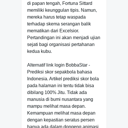
di papan tengah, Fortuna Sittard
memiliki keunggulan tipis. Namun,
mereka harus tetap waspada
terhadap skema serangan balik
mematikan dari Excelsior.
Pertandingan ini akan menjadi ujian
sejati bagi organisasi pertahanan
kedua kubu.
Alternatif link login BobbaStar -
Prediksi skor sepakbola bahasa
Indonesia. Artikel prediksi skor bola
pada halaman ini tentu tidak bisa
dibilang 100% Jitu. Tidak ada
manusia di bumi nusantara yang
mampu melihat masa depan.
Kemampuan melihat masa depan
dengan kepastian seratus persen
hanya ada dalam dongeng animasi