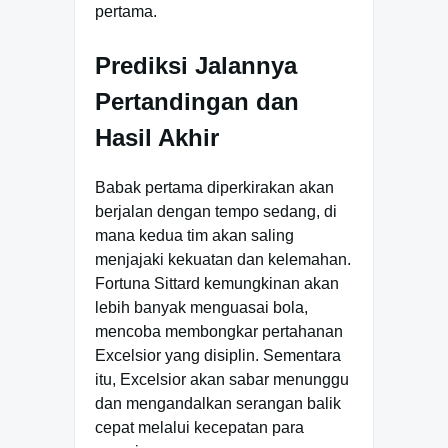
pertama.
Prediksi Jalannya
Pertandingan dan
Hasil Akhir
Babak pertama diperkirakan akan
berjalan dengan tempo sedang, di
mana kedua tim akan saling
menjajaki kekuatan dan kelemahan.
Fortuna Sittard kemungkinan akan
lebih banyak menguasai bola,
mencoba membongkar pertahanan
Excelsior yang disiplin. Sementara
itu, Excelsior akan sabar menunggu
dan mengandalkan serangan balik
cepat melalui kecepatan para