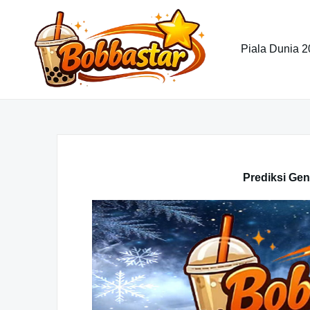
Skip
to
content
Piala Dunia 
Prediksi Gen