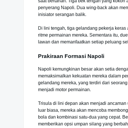
saat bertahan. Tiga bek tengah yang kokoh 
penyerang Napoli. Dua wing-back akan memi
inisiator serangan balik.
Di lini tengah, tiga gelandang pekerja ker
ritme permainan mereka. Sementara itu, due
lawan dan memanfaatkan setiap peluang seke
Prakiraan Formasi Napoli
Napoli kemungkinan besar akan setia dengan
memaksimalkan kekuatan mereka dalam peng
gelandang mereka, yang terdiri dari seoran
menjadi motor permainan.
Trisula di lini depan akan menjadi ancama
luar biasa, mereka akan mencoba membongk
bola dan kombinasi satu-dua yang cepat. Be
memberikan opsi umpan silang yang berbah