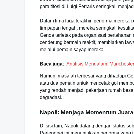
para tifosi di Luigi Ferraris seringkali menja
Dalam lima laga terakhir, performa mereka 
tim papan tengah, mereka seringkali kesuli
Genoa terletak pada organisasi pertahanan 
cenderung bermain reaktif, membiarkan law
melalui pemain sayap mereka.
Baca juga:
Analisis Mendalam: Manchester
Namun, masalah terbesar yang dihadapi Gen
atau dua pemain untuk mencetak gol membua
yang rendah menjadi pekerjaan rumah besar 
degradasi.
Napoli: Menjaga Momentum Juara
Di sisi lain, Napoli datang dengan status se
Partenopei ini menunjukkan performa yang j