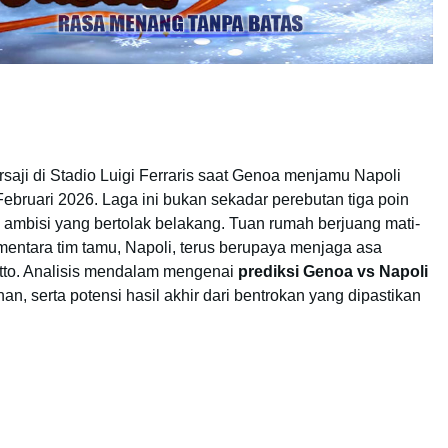
rsaji di Stadio Luigi Ferraris saat Genoa menjamu Napoli
ebruari 2026. Laga ini bukan sekadar perebutan tiga poin
n ambisi yang bertolak belakang. Tuan rumah berjuang mati-
mentara tim tamu, Napoli, terus berupaya menjaga asa
tto. Analisis mendalam mengenai
prediksi Genoa vs Napoli
n, serta potensi hasil akhir dari bentrokan yang dipastikan