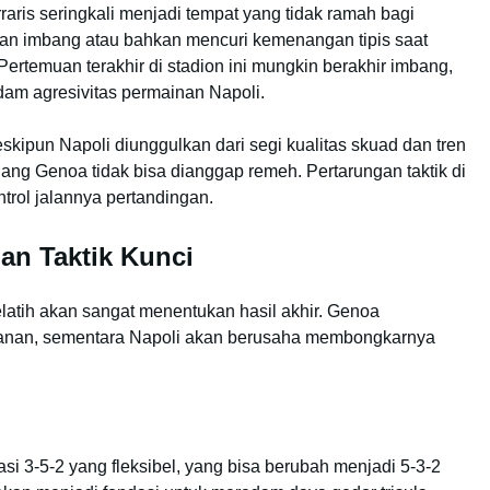
raris seringkali menjadi tempat yang tidak ramah bagi
n imbang atau bahkan mencuri kemenangan tipis saat
ertemuan terakhir di stadion ini mungkin berakhir imbang,
m agresivitas permainan Napoli.
kipun Napoli diunggulkan dari segi kualitas skuad dan tren
uang Genoa tidak bisa dianggap remeh. Pertarungan taktik di
trol jalannya pertandingan.
an Taktik Kunci
elatih akan sangat menentukan hasil akhir. Genoa
hanan, sementara Napoli akan berusaha membongkarnya
si 3-5-2 yang fleksibel, yang bisa berubah menjadi 5-3-2