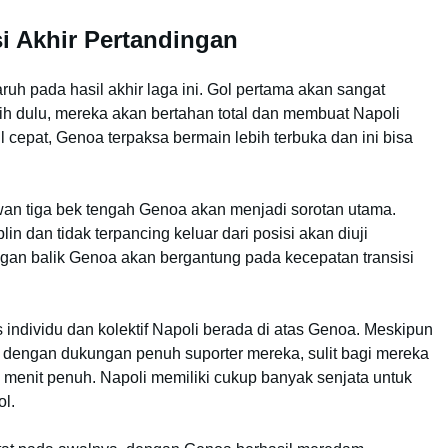
i Akhir Pertandingan
uh pada hasil akhir laga ini. Gol pertama akan sangat
ih dulu, mereka akan bertahan total dan membuat Napoli
ul cepat, Genoa terpaksa bermain lebih terbuka dan ini bisa
an tiga bek tengah Genoa akan menjadi sorotan utama.
 dan tidak terpancing keluar dari posisi akan diuji
rangan balik Genoa akan bergantung pada kecepatan transisi
s individu dan kolektif Napoli berada di atas Genoa. Meskipun
dengan dukungan penuh suporter mereka, sulit bagi mereka
enit penuh. Napoli memiliki cukup banyak senjata untuk
l.