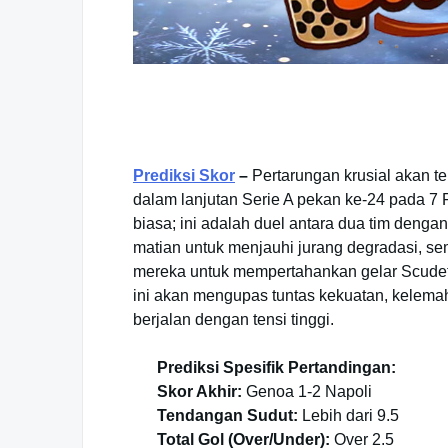
Prediksi Skor
–
Pertarungan krusial akan te
dalam lanjutan Serie A pekan ke-24 pada 7 F
biasa; ini adalah duel antara dua tim denga
matian untuk menjauhi jurang degradasi, se
mereka untuk mempertahankan gelar Scude
ini akan mengupas tuntas kekuatan, kelemaha
berjalan dengan tensi tinggi.
Prediksi Spesifik Pertandingan:
Skor Akhir:
Genoa 1-2 Napoli
Tendangan Sudut:
Lebih dari 9.5
Total Gol (Over/Under):
Over 2.5