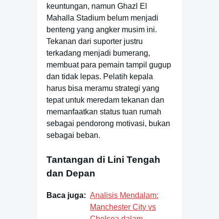
keuntungan, namun Ghazl El
Mahalla Stadium belum menjadi
benteng yang angker musim ini.
Tekanan dari suporter justru
terkadang menjadi bumerang,
membuat para pemain tampil gugup
dan tidak lepas. Pelatih kepala
harus bisa meramu strategi yang
tepat untuk meredam tekanan dan
memanfaatkan status tuan rumah
sebagai pendorong motivasi, bukan
sebagai beban.
Tantangan di Lini Tengah
dan Depan
Baca juga:
Analisis Mendalam:
Manchester City vs
Chelsea dalam