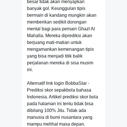
besar tidak akan menyajikan
banyak gol. Keunggulan tipis
bermain di kandang mungkin akan
memberikan sedikit dorongan
mental bagi para pemain Ghazl Al
Mahalla. Mereka diprediksi akan
berjuang mati-matian untuk
mengamankan kemenangan tipis
yang bisa menjadi titik balik
perjalanan mereka di sisa musim
ini.
Alternatif link login BobbaStar -
Prediksi skor sepakbola bahasa
Indonesia. Artikel prediksi skor bola
pada halaman ini tentu tidak bisa
dibilang 100% Jitu. Tidak ada
manusia di bumi nusantara yang
mampu melihat masa depan.