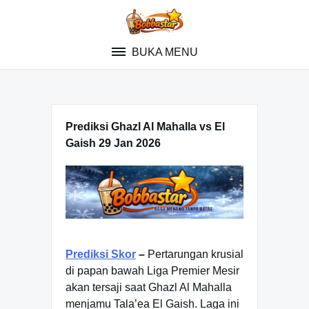
Skip
to
content
BUKA MENU
Prediksi Ghazl Al Mahalla vs El
Gaish 29 Jan 2026
Prediksi Skor
–
Pertarungan krusial
di papan bawah Liga Premier Mesir
akan tersaji saat Ghazl Al Mahalla
menjamu Tala’ea El Gaish. Laga ini