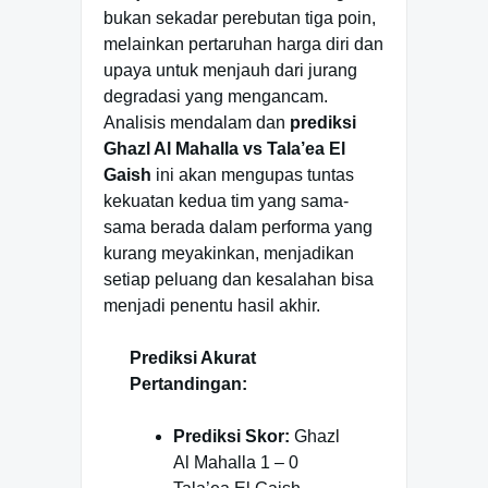
bukan sekadar perebutan tiga poin,
melainkan pertaruhan harga diri dan
upaya untuk menjauh dari jurang
degradasi yang mengancam.
Analisis mendalam dan
prediksi
Ghazl Al Mahalla vs Tala’ea El
Gaish
ini akan mengupas tuntas
kekuatan kedua tim yang sama-
sama berada dalam performa yang
kurang meyakinkan, menjadikan
setiap peluang dan kesalahan bisa
menjadi penentu hasil akhir.
Prediksi Akurat
Pertandingan:
Prediksi Skor:
Ghazl
Al Mahalla 1 – 0