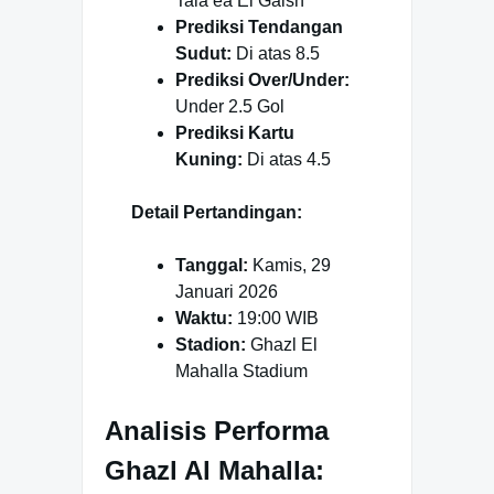
Tala’ea El Gaish
Prediksi Tendangan
Sudut:
Di atas 8.5
Prediksi Over/Under:
Under 2.5 Gol
Prediksi Kartu
Kuning:
Di atas 4.5
Detail Pertandingan:
Tanggal:
Kamis, 29
Januari 2026
Waktu:
19:00 WIB
Stadion:
Ghazl El
Mahalla Stadium
Analisis Performa
Ghazl Al Mahalla: