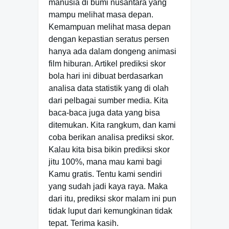
manusia di bumi nusantara yang
mampu melihat masa depan.
Kemampuan melihat masa depan
dengan kepastian seratus persen
hanya ada dalam dongeng animasi
film hiburan. Artikel prediksi skor
bola hari ini dibuat berdasarkan
analisa data statistik yang di olah
dari pelbagai sumber media. Kita
baca-baca juga data yang bisa
ditemukan. Kita rangkum, dan kami
coba berikan analisa prediksi skor.
Kalau kita bisa bikin prediksi skor
jitu 100%, mana mau kami bagi
Kamu gratis. Tentu kami sendiri
yang sudah jadi kaya raya. Maka
dari itu, prediksi skor malam ini pun
tidak luput dari kemungkinan tidak
tepat. Terima kasih.