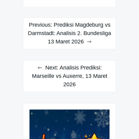
Navigasi
Previous:
Prediksi Magdeburg vs
pos
Darmstadt: Analisis 2. Bundesliga
13 Maret 2026
Next:
Analisis Prediksi:
Marseille vs Auxerre, 13 Maret
2026