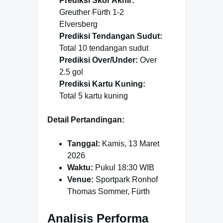
Prediksi Skor Akhir:
Greuther Fürth 1-2
Elversberg
Prediksi Tendangan Sudut:
Total 10 tendangan sudut
Prediksi Over/Under:
Over
2.5 gol
Prediksi Kartu Kuning:
Total 5 kartu kuning
Detail Pertandingan:
Tanggal:
Kamis, 13 Maret
2026
Waktu:
Pukul 18:30 WIB
Venue:
Sportpark Ronhof
Thomas Sommer, Fürth
Analisis Performa