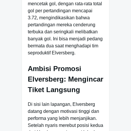
mencetak gol, dengan rata-rata total
gol per pertandingan mencapai
3.72, mengindikasikan bahwa
pertandingan mereka cenderung
terbuka dan seringkali melibatkan
banyak gol. Ini bisa menjadi pedang
bermata dua saat menghadapi tim
seproduktif Elversberg.
Ambisi Promosi
Elversberg: Mengincar
Tiket Langsung
Di sisi lain lapangan, Elversberg
datang dengan motivasi tinggi dan
performa yang lebih menjanjikan.
Setelah nyaris merebut posisi kedua