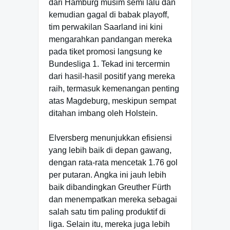
dari Hamburg musim semi lalu dan
kemudian gagal di babak playoff,
tim perwakilan Saarland ini kini
mengarahkan pandangan mereka
pada tiket promosi langsung ke
Bundesliga 1. Tekad ini tercermin
dari hasil-hasil positif yang mereka
raih, termasuk kemenangan penting
atas Magdeburg, meskipun sempat
ditahan imbang oleh Holstein.
Elversberg menunjukkan efisiensi
yang lebih baik di depan gawang,
dengan rata-rata mencetak 1.76 gol
per putaran. Angka ini jauh lebih
baik dibandingkan Greuther Fürth
dan menempatkan mereka sebagai
salah satu tim paling produktif di
liga. Selain itu, mereka juga lebih