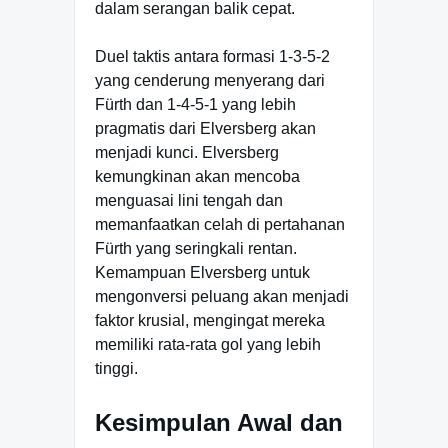
dalam serangan balik cepat.
Duel taktis antara formasi 1-3-5-2
yang cenderung menyerang dari
Fürth dan 1-4-5-1 yang lebih
pragmatis dari Elversberg akan
menjadi kunci. Elversberg
kemungkinan akan mencoba
menguasai lini tengah dan
memanfaatkan celah di pertahanan
Fürth yang seringkali rentan.
Kemampuan Elversberg untuk
mengonversi peluang akan menjadi
faktor krusial, mengingat mereka
memiliki rata-rata gol yang lebih
tinggi.
Kesimpulan Awal dan