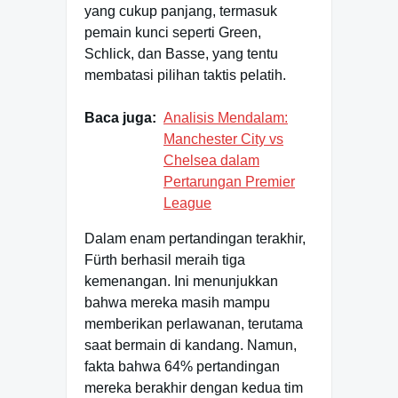
yang cukup panjang, termasuk
pemain kunci seperti Green,
Schlick, dan Basse, yang tentu
membatasi pilihan taktis pelatih.
Baca juga:
Analisis Mendalam:
Manchester City vs
Chelsea dalam
Pertarungan Premier
League
Dalam enam pertandingan terakhir,
Fürth berhasil meraih tiga
kemenangan. Ini menunjukkan
bahwa mereka masih mampu
memberikan perlawanan, terutama
saat bermain di kandang. Namun,
fakta bahwa 64% pertandingan
mereka berakhir dengan kedua tim